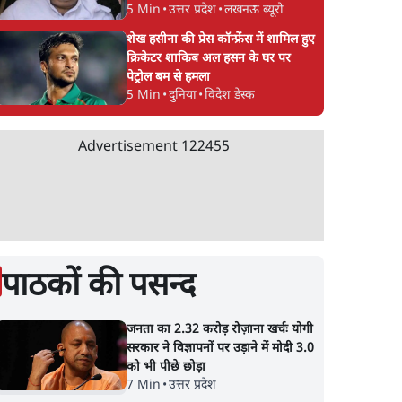
5 Min
•
उत्तर प्रदेश
•
लखनऊ ब्यूरो
शेख हसीना की प्रेस कॉन्फ्रेंस में शामिल हुए
क्रिकेटर शाकिब अल हसन के घर पर
पेट्रोल बम से हमला
5 Min
•
दुनिया
•
विदेश डेस्क
Advertisement
122455
पाठकों की पसन्द
जनता का 2.32 करोड़ रोज़ाना खर्चः योगी
सरकार ने विज्ञापनों पर उड़ाने में मोदी 3.0
को भी पीछे छोड़ा
7 Min
•
उत्तर प्रदेश