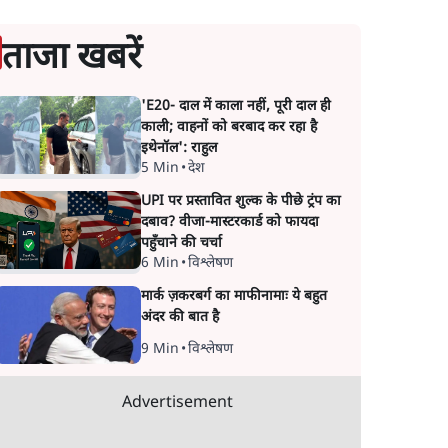
ताजा खबरें
'E20- दाल में काला नहीं, पूरी दाल ही
काली; वाहनों को बरबाद कर रहा है
इथेनॉल': राहुल
5 Min
•
देश
UPI पर प्रस्तावित शुल्क के पीछे ट्रंप का
दबाव? वीजा-मास्टरकार्ड को फायदा
पहुँचाने की चर्चा
6 Min
•
विश्लेषण
मार्क ज़करबर्ग का माफीनामाः ये बहुत
अंदर की बात है
9 Min
•
विश्लेषण
Advertisement