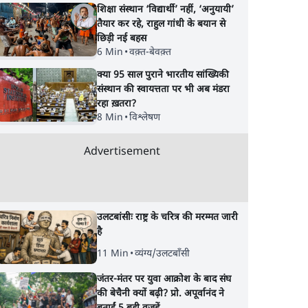
शिक्षा संस्थान ‘विद्यार्थी’ नहीं, ‘अनुयायी’
तैयार कर रहे, राहुल गांधी के बयान से
छिड़ी नई बहस
6 Min
•
वक़्त-बेवक़्त
क्या 95 साल पुराने भारतीय सांख्यिकी
संस्थान की स्वायत्तता पर भी अब मंडरा
रहा ख़तरा?
8 Min
•
विश्लेषण
Advertisement
उलटबांसीः राष्ट्र के चरित्र की मरम्मत जारी
है
11 Min
•
व्यंग्य/उलटबाँसी
जंतर-मंतर पर युवा आक्रोश के बाद संघ
की बेचैनी क्यों बढ़ी? प्रो. अपूर्वानंद ने