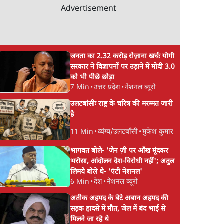
Advertisement
जनता का 2.32 करोड़ रोज़ाना खर्चः योगी
सरकार ने विज्ञापनों पर उड़ाने में मोदी 3.0
को भी पीछे छोड़ा
7 Min
•
उत्तर प्रदेश
•
नेशनल ब्यूरो
उलटबांसीः राष्ट्र के चरित्र की मरम्मत जारी
है
11 Min
•
व्यंग्य/उलटबाँसी
•
मुकेश कुमार
भागवत बोले- 'जेन ज़ी पर आँख मूंदकर
भरोसा, आंदोलन देश-विरोधी नहीं'; अतुल
लिमये बोले थे- 'एंटी नेशनल'
6 Min
•
देश
•
नेशनल ब्यूरो
अतीक अहमद के बेटे अबान अहमद की
सड़क हादसे में मौत, जेल में बंद भाई से
मिलने जा रहे थे