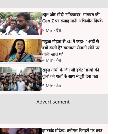
BJP और मोदी ‘गॉडफादर’ भागवत की
Gen Z पर सलाह मानेंः अभिजीत दिपके
5 Min
•
देश
महुआ मोइत्रा से SC ने कहा- ' अंडों से
क्यों डरती हैं? स्वतंत्रता सेनानी सीने पर
गोली खाते थे'
4 Min
•
देश
राहुल गांधी के जेन ज़ी इवेंट 'छात्रों की
गूंज' को शर्तों के साथ मंज़ूरी देना पड़ा
5 Min
•
देश
Advertisement
झारखंड प्रोटेस्ट: तबीयत बिगड़ने पर छात्र