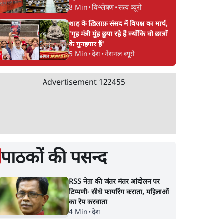
8 Min
•
विश्लेषण
•
सत्य ब्यूरो
शाह के ख़िलाफ़ संसद में विपक्ष का मार्च,
'गृह मंत्री मुंह छुपा रहे हैं क्योंकि वो छात्रों
के गुनहगार हैं'
5 Min
•
देश
•
नेशनल ब्यूरो
Advertisement
122455
पाठकों की पसन्द
RSS नेता की जंतर मंतर आंदोलन पर
टिप्पणी- सीधे फायरिंग कराता, महिलाओं
का रेप करवाता
4 Min
•
देश