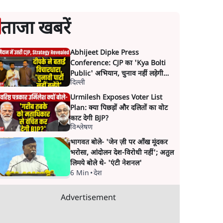
ताजा खबरें
Abhijeet Dipke Press
Conference: CJP का 'Kya Bolti
Public' अभियान, चुनाव नहीं लड़ेगी
दिल्ली
CJP!
Urmilesh Exposes Voter List
Plan: क्या पिछड़ों और दलितों का वोट
काट देगी BJP?
विश्लेषण
भागवत बोले- 'जेन ज़ी पर आँख मूंदकर
भरोसा, आंदोलन देश-विरोधी नहीं'; अतुल
लिमये बोले थे- 'एंटी नेशनल'
6 Min
•
देश
Advertisement