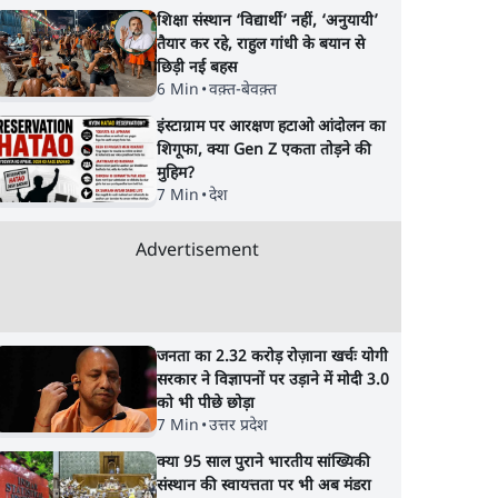
शिक्षा संस्थान ‘विद्यार्थी’ नहीं, ‘अनुयायी’
तैयार कर रहे, राहुल गांधी के बयान से
छिड़ी नई बहस
6 Min
•
वक़्त-बेवक़्त
इंस्टाग्राम पर आरक्षण हटाओ आंदोलन का
शिगूफा, क्या Gen Z एकता तोड़ने की
मुहिम?
7 Min
•
देश
Advertisement
जनता का 2.32 करोड़ रोज़ाना खर्चः योगी
सरकार ने विज्ञापनों पर उड़ाने में मोदी 3.0
को भी पीछे छोड़ा
7 Min
•
उत्तर प्रदेश
क्या 95 साल पुराने भारतीय सांख्यिकी
संस्थान की स्वायत्तता पर भी अब मंडरा