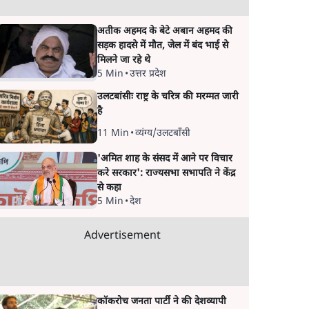
अतीक अहमद के बेटे अबान अहमद की
सड़क हादसे में मौत, जेल में बंद भाई से
मिलने जा रहे थे
5 Min
•
उत्तर प्रदेश
उलटबांसीः राष्ट्र के चरित्र की मरम्मत जारी
है
11 Min
•
व्यंग्य/उलटबाँसी
'अमित शाह के संसद में आने पर विचार
करे सरकार': राज्यसभा सभापति ने केंद्र
से कहा
5 Min
•
देश
Advertisement
कॉकरोच जनता पार्टी ने की देशव्यापी