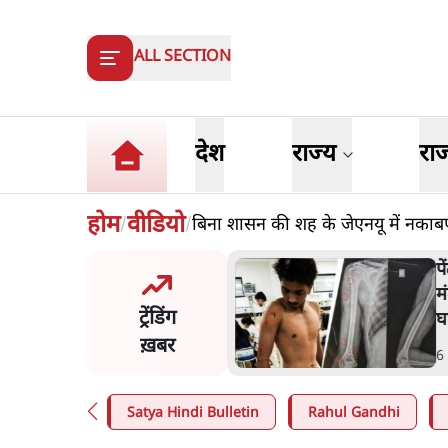
ALL SECTION
देश
राज्य
रा
होम
वीडियो
बिना शासन की शह के जेएनयू में नकाबप
/
/
मंतर प्रोटेस्ट: 'युवाओं को
प
ड़ित किया जा रहा है, पर मोदी-
म
ट्रेंडिंग
ें बोलने की हिम्मत नहीं'- राहुल
घ
ख़बर
n
.
देश
6
Satya Hindi Bulletin
Rahul Gandhi