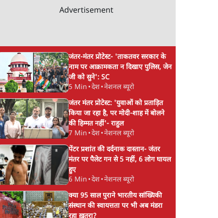
Advertisement
जंतर-मंतर प्रोटेस्ट- 'ताकतवर सरकार के
नाम पर आक्रामकता न दिखाए पुलिस, जेन
जी को सुने': SC
5 Min
•
देश
•
नेशनल ब्यूरो
जंतर मंतर प्रोटेस्ट: 'युवाओं को प्रताड़ित
किया जा रहा है, पर मोदी-शाह में बोलने
की हिम्मत नहीं'- राहुल
7 Min
•
देश
•
नेशनल ब्यूरो
पेंटर प्रशांत की दर्दनाक दास्तान- जंतर
मंतर पर पैलेट गन से 5 नहीं, 6 लोग घायल
हुए
6 Min
•
देश
•
नेशनल ब्यूरो
क्या 95 साल पुराने भारतीय सांख्यिकी
संस्थान की स्वायत्तता पर भी अब मंडरा
रहा ख़तरा?