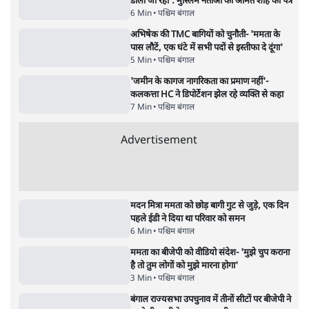
जनता का 2.32 करोड़ रोज़ाना खर्चः योगी सरकार ने
विज्ञापनों पर उड़ाने में मोदी 3.0 को भी पीछे छोड़ा
7 Min
•
उत्तर प्रदेश
•
नेशनल ब्यूरो
उलटबांसीः राष्ट्र के चरित्र की मरम्मत जारी है
11 Min
•
व्यंग्य/उलटबाँसी
•
मुकेश कुमार
भागवत बोले- 'जेन ज़ी पर आँख मूंदकर भरोसा,
आंदोलन देश-विरोधी नहीं'; अतुल लिमये बोले थे-
'एंटी नेशनल'
6 Min
•
देश
•
नेशनल ब्यूरो
अतीक अहमद के बेटे अबान अहमद की सड़क हादसे
में मौत, जेल में बंद भाई से मिलने जा रहे थे
5 Min
•
उत्तर प्रदेश
•
लखनऊ ब्यूरो
शेख हसीना की प्रेस कॉन्फ्रेंस में शामिल हुए क्रिकेटर
शाकिब अल हसन के घर पर पेट्रोल बम से हमला
5 Min
•
दुनिया
•
विदेश डेस्क