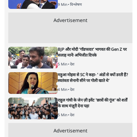
बर्लिन से ज़्यादा ऊँची नफ़रत की दीवारों
पर ख़ामोश हैं मोदीजी?
विचार
|
श्रवण गर्ग
|
29 MAR, 2025
श्रवण गर्ग
होली के बीच रमज़ान के दौरान मस्जिदों को तिरपालों से ढँकने और