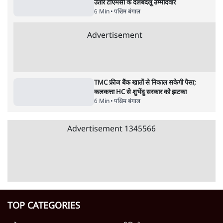
Advertisement
122455
पाठकों की पसन्द
जनता का 2.32 करोड़ रोज़ाना खर्चः योगी सरकार ने
विज्ञापनों पर उड़ाने में मोदी 3.0 को भी पीछे छोड़ा
7 Min
•
उत्तर प्रदेश
शिक्षा संस्थान ‘विद्यार्थी’ नहीं, ‘अनुयायी’ तैयार कर
रहे, राहुल गांधी के बयान से छिड़ी नई बहस
6 Min
•
वक़्त-बेवक़्त
क्या 95 साल पुराने भारतीय सांख्यिकी संस्थान की
स्वायत्तता पर भी अब मंडरा रहा ख़तरा?
8 Min
•
विश्लेषण