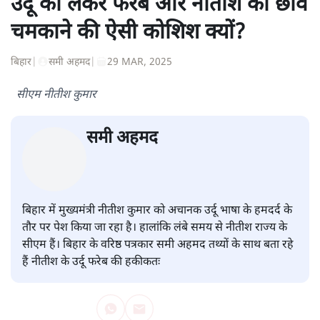
शंभुनाथ शुक्ल
शंभुनाथ शुक्ल
की और स्टोरी पढ़ें
उर्दू को लेकर फरेब और नीतीश की छवि
चमकाने की ऐसी कोशिश क्यों?
बिहार
|
समी अहमद
|
29 MAR, 2025