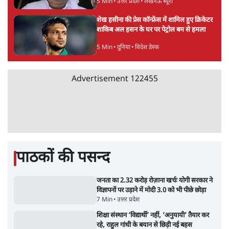
BJP और मोदी ‘गॉडफादर’ भागवत की Gen Z पर
सलाह मानेंः अभिजीत दिपके
5 Min
•
देश
महुआ मोइत्रा से SC ने कहा- ' अंडों से क्यों डरती हैं?
स्वतंत्रता सेनानी सीने पर गोली खाते थे'
4 Min
•
देश
राहुल गांधी के जेन ज़ी इवेंट 'छात्रों की गूंज' को शर्तों
के साथ मंज़ूरी देना पड़ा
5 Min
•
देश
Advertisement
झारखंड प्रोटेस्ट: तबीयत बिगड़ने पर छात्र अस्पताल में
भर्ती; AISA भी हुई प्रोटेस्ट में शामिल