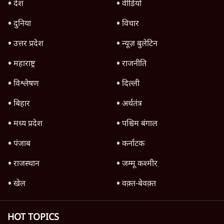
Advertisement
उलटबांसीः राष्ट्र के चरित्र की मरम्मत जारी है
11 Min
•
व्यंग्य/उलटबाँसी
जंतर-मंतर पर युवा आक्रोश के बाद संघ की बेचैनी
क्यों बढ़ी? प्रो. अपूर्वानंद ने बताईं 5 बड़ी वजहें
7 Min
•
विश्लेषण
मैं अपने सारे सर्टिफिकेट दिखाने को तैयार, मोदी जी
भी अपनी डिग्री दिखाएंः दिपके
4 Min
•
देश
Advertisement
'महाराष्ट्र में गैर बीजेपी वोटरों के नामों को काटने की
बड़ी साज़िश'- रोहित पवार का आरोप
4 Min
•
महाराष्ट्र