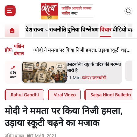
देश
राज्य
राजनीति
दुनिया
विश्लेषण
विचार
वीडियो
वक़्त
पश्चिम
होम
/
/
मोदी ने ममता पर किया निजी हमला, उड़ाया स्कूटी चढ़ने
बंगाल
का मजाक
ोज़ाना
उलटबांसीः राष्ट्र के चरित्र की मरम्मत
्ञापनों पर
जारी है
ट्रेंडिंग
भी पीछे
11 Min
.
व्यंग्य/उलटबाँसी
ख़बर
Rahul Gandhi
Viral Video
Satya Hindi Bulletin
मोदी ने ममता पर किया निजी हमला,
उड़ाया स्कूटी चढ़ने का मजाक
पश्चिम बंगाल
|
7 MAR, 2021