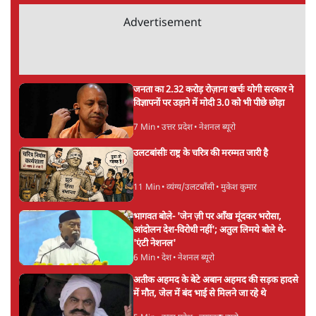
ताजा खबरें
'E20- दाल में काला नहीं, पूरी दाल ही काली; वाहनों
को बरबाद कर रहा है इथेनॉल': राहुल
5 Min
•
देश
UPI पर प्रस्तावित शुल्क के पीछे ट्रंप का दबाव?
वीजा-मास्टरकार्ड को फायदा पहुँचाने की चर्चा
6 Min
•
विश्लेषण
मार्क ज़करबर्ग का माफीनामाः ये बहुत अंदर की बात
है
9 Min
•
विश्लेषण
Advertisement