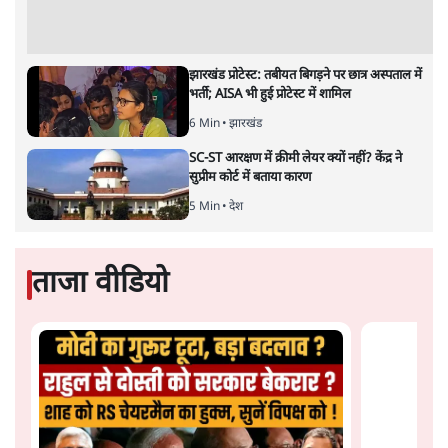
जुमे की नमाज़ का समय बदलने का मामला सुर्खियों में है। आख़िर
इसको लेकर पीएम मोदी चुप क्यों हैं? जानिए पूरी रिपोर्ट।
यह एक अलग तरह का युद्ध है जिसकी तैयारी शायद अलग-अलग
प्रयोगशालाओं में सालों से की जाती होगी! ऐसा युद्ध जिसमें
हथियारों का इस्तेमाल कम से कम दिखता है पर लड़ाई निरंतर
चलती रहती है। उस समय भी जारी रहती है जब लगने लगता है कि
अब सबकुछ सामान्य हो गया या हो रहा है। इस तरह के युद्ध में
प्रतिद्वंद्वी का शरीर नहीं बल्कि उसका अपने होने या बने रहने की
ज़रूरत में यक़ीन ख़त्म कर दिया जाता है। युद्ध की खूबी यह होती है
कि इसे ‘प्रेम और सौहार्द’ की थीम पर लड़ा जाता है पर अंतिम
नतीजे के रूप में नफ़रत को हासिल किया जाता है।
नवम्बर 1989 में बर्लिन की दीवार के ध्वस्त होने के साथ मान लिया
गया था कि भौगोलिक विभाजन और ज़मीनी साम्राज्यवाद के
ज़माने अब ख़त्म होते जाएँगे। मोदी जी ने इस संदर्भ में एक टिप्पणी
सिख धर्मावलम्बियों के पाकिस्तान में करतारपुर स्थित गुरुद्वारा