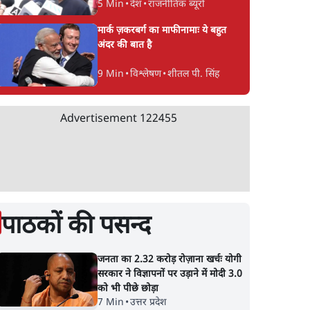
5 Min
•
देश
•
राजनीतिक ब्यूरो
मार्क ज़करबर्ग का माफीनामाः ये बहुत
अंदर की बात है
9 Min
•
विश्लेषण
•
शीतल पी. सिंह
Advertisement
122455
पाठकों की पसन्द
जनता का 2.32 करोड़ रोज़ाना खर्चः योगी
सरकार ने विज्ञापनों पर उड़ाने में मोदी 3.0
को भी पीछे छोड़ा
7 Min
•
उत्तर प्रदेश