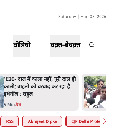
Saturday | Aug 08, 2026
वीडियो
वक़्त-बेवक़्त
BJP और मोदी ‘गॉडफादर’ भागवत
की Gen Z पर सलाह मानेंः अभिजीत
दिपके
5 Min
.
देश
RSS
Abhijeet Dipke
CJP Delhi Protest
Jantar