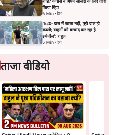
शाह? कांग्रेस ने अपने सांसदों के लिए जारी
किया व्हिप
6 Min
•
देश
'E20- दाल में काला नहीं, पूरी दाल ही
काली; वाहनों को बरबाद कर रहा है
इथेनॉल': राहुल
5 Min
•
देश
ताजा वीडियो