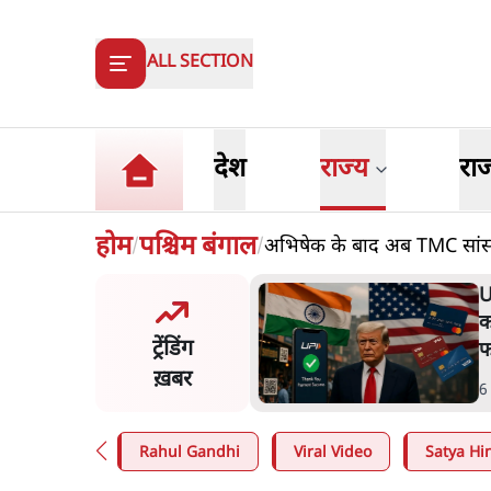
ALL SECTION
देश
राज्य
रा
होम
पश्चिम बंगाल
अभिषेक के बाद अब TMC सांसद
/
/
र प्रस्तावित शुल्क के पीछे ट्रंप
'
बाव? वीजा-मास्टरकार्ड को
क
ट्रेंडिंग
 पहुँचाने की चर्चा
इ
ख़बर
n
.
विश्लेषण
5
Rahul Gandhi
Viral Video
Satya Hin