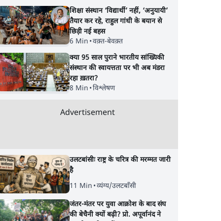
शिक्षा संस्थान ‘विद्यार्थी’ नहीं, ‘अनुयायी’
तैयार कर रहे, राहुल गांधी के बयान से
छिड़ी नई बहस
6 Min
•
वक़्त-बेवक़्त
क्या 95 साल पुराने भारतीय सांख्यिकी
संस्थान की स्वायत्तता पर भी अब मंडरा
रहा ख़तरा?
8 Min
•
विश्लेषण
Advertisement
उलटबांसीः राष्ट्र के चरित्र की मरम्मत जारी
है
11 Min
•
व्यंग्य/उलटबाँसी
जंतर-मंतर पर युवा आक्रोश के बाद संघ
की बेचैनी क्यों बढ़ी? प्रो. अपूर्वानंद ने