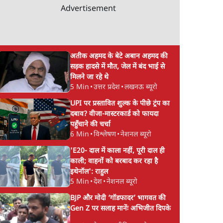
Advertisement
अतीक अहमद के बेटे अबान अहमद की
सड़क हादसे में मौत, जेल में बंद भाई से
मिलने जा रहे थे
5 Min
•
उत्तर प्रदेश
•
लखनऊ ब्यूरो
UPI पर प्रस्तावित शुल्क के पीछे ट्रंप का
दबाव? वीजा-मास्टरकार्ड को फायदा
पहुँचाने की चर्चा
6 Min
•
विश्लेषण
•
नेशनल ब्यूरो
'E20- दाल में काला नहीं, पूरी दाल ही
काली; वाहनों को बरबाद कर रहा है
इथेनॉल': राहुल
5 Min
•
देश
•
नेशनल ब्यूरो
BJP और मोदी ‘गॉडफादर’ भागवत की
Gen Z पर सलाह मानेंः अभिजीत दिपके