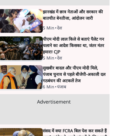
झारखंड में छात्र नेताओं और सरकार की
बातचीत बेनतीजा, आंदोलन जारी
5 Min
•
देश
पीएम मोदी लाल किले से बताएं पैलेट गन
चलाने का आदेश किसका था, जंतर मंतर
हमाराः CJP
5 Min
•
देश
सुखबीर बादल और पीएम मोदी मिले,
पंजाब चुनाव से पहले बीजेपी-अकाली दल
गठबंधन की अटकलें तेज
6 Min
•
पंजाब
Advertisement
संसद में क्या FCRA बिल पेश कर सकते हैं