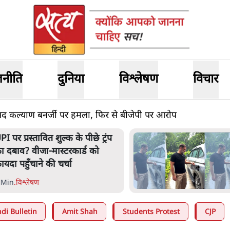
जनीति
दुनिया
विश्लेषण
विचार
 कल्याण बनर्जी पर हमला, फिर से बीजेपी पर आरोप
E20- दाल में काला नहीं, पूरी दाल ही
ाली; वाहनों को बरबाद कर रहा है
थेनॉल': राहुल
 Min
.
देश
di Bulletin
Amit Shah
Students Protest
CJP