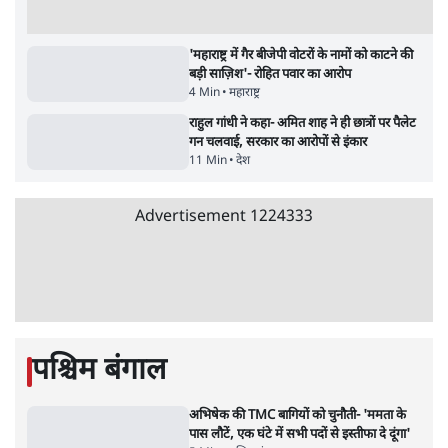
संसदीय समिति-मेटा की बैठकः मार्क ज़करबर्ग ने
भारत सरकार से माफी मांगी
5 Min
•
देश
•
राजनीतिक ब्यूरो
जंतर-मंतर प्रोटेस्ट- 'ताकतवर सरकार के नाम पर
आक्रामकता न दिखाए पुलिस, जेन जी को सुने': SC
5 Min
•
देश
•
नेशनल ब्यूरो
जंतर मंतर प्रोटेस्ट: 'युवाओं को प्रताड़ित किया जा रहा
है, पर मोदी-शाह में बोलने की हिम्मत नहीं'- राहुल
7 Min
•
देश
•
नेशनल ब्यूरो
पेंटर प्रशांत की दर्दनाक दास्तान- जंतर मंतर पर पैलेट
गन से 5 नहीं, 6 लोग घायल हुए
6 Min
•
देश
•
नेशनल ब्यूरो
क्या 95 साल पुराने भारतीय सांख्यिकी संस्थान की
स्वायत्तता पर भी अब मंडरा रहा ख़तरा?
8 Min
•
विश्लेषण
•
सत्य ब्यूरो