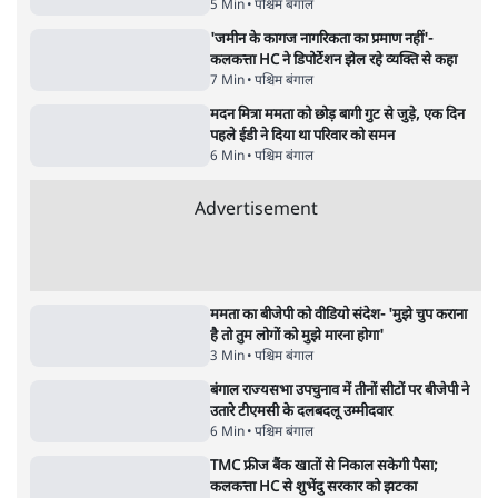
Advertisement
122455
पाठकों की पसन्द
RSS नेता की जंतर मंतर आंदोलन पर टिप्पणी- सीधे
फायरिंग कराता, महिलाओं का रेप करवाता
4 Min
•
देश
शिक्षा संस्थान ‘विद्यार्थी’ नहीं, ‘अनुयायी’ तैयार कर
रहे, राहुल गांधी के बयान से छिड़ी नई बहस
6 Min
•
वक़्त-बेवक़्त
इंस्टाग्राम पर आरक्षण हटाओ आंदोलन का शिगूफा,
क्या Gen Z एकता तोड़ने की मुहिम?
7 Min
•
देश