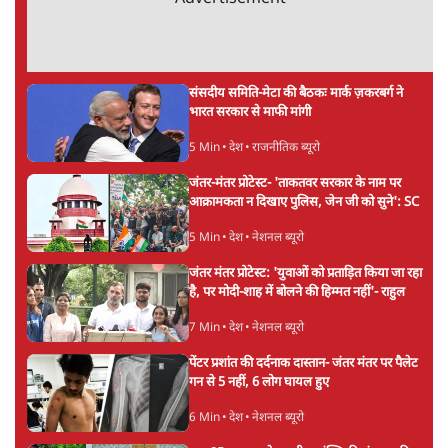
'अमित शाह के संसद में आने पर विचार करे सरकार':
राज्यसभा सभापति ने केंद्र से कहा
5 Min
•
देश
कॉकरोच जनता पार्टी ने की देशव्यापी अभियान की
घोषणा- 'क्या बोलती पब्लिक'
4 Min
•
देश
झारखंड के आंदोलनकारी छात्रों ने दबाव बढ़ाया,
सीएम हेमंत सोरेन का इस्तीफा मांगा, 10 को घेरेंगे
विधानसभा
4 Min
•
झारखंड
Advertisement
तरुण तेजपाल को 2013 के रेप केस में 10 साल की
जेल, बॉम्बे हाई कोर्ट ने सुनाई सजा