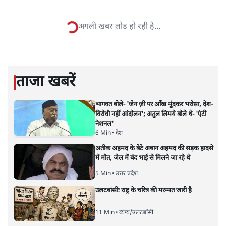
शंभुनाथ शुक्ल
शंभुनाथ शुक्ल
की और स्टोरी पढ़ें
उर्दू को लेकर फरेब और नीतीश की छवि
चमकाने की ऐसी कोशिश क्यों?
बिहार
|
समी अहमद
|
29 MAR, 2025