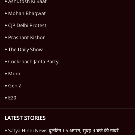
ED ने टीएमसी के 440 करोड़ के बैंक खाते फ्रीज
किए; बगावत से जूझ रहीं ममता को एक और झटका
7 Min
•
पश्चिम बंगाल
Advertisement
1345566
TOP CATEGORIES
देश
वीडियो
दुनिया
विचार