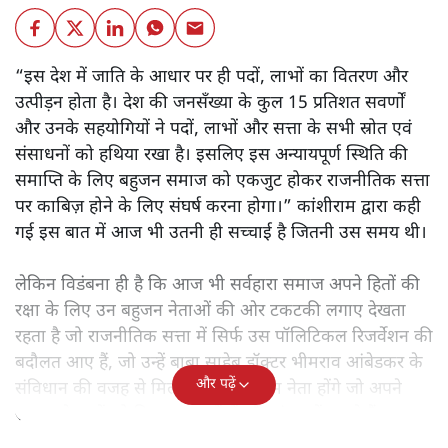
“इस देश में जाति के आधार पर ही पदों, लाभों का वितरण और
उत्पीड़न होता है। देश की जनसँख्या के कुल 15 प्रतिशत सवर्णों
और उनके सहयोगियों ने पदों, लाभों और सत्ता के सभी स्रोत एवं
संसाधनों को हथिया रखा है। इसलिए इस अन्यायपूर्ण स्थिति की
समाप्ति के लिए बहुजन समाज को एकजुट होकर राजनीतिक सत्ता
पर काबिज़ होने के लिए संघर्ष करना होगा।” कांशीराम द्वारा कही
गई इस बात में आज भी उतनी ही सच्चाई है जितनी उस समय थी।
लेकिन विडंबना ही है कि आज भी सर्वहारा समाज अपने हितों की
रक्षा के लिए उन बहुजन नेताओं की ओर टकटकी लगाए देखता
रहता है जो राजनीतिक सत्ता में सिर्फ उस पॉलिटिकल रिजर्वेशन की
बदौलत आए हैं, जो उन्हें बाबा साहेब डॉक्टर भीमराव आंबेडकर के
और पढ़ें
संविधान की वजह से मिला। ऐसे बहुत कम नेता होंगे जो अपने
समाज के मुद्दों को विधानसभाओं में और संसद में उठाते हैं।