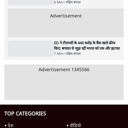
Advertisement
जनता का 2.32 करोड़ रोज़ाना खर्चः योगी सरकार ने
विज्ञापनों पर उड़ाने में मोदी 3.0 को भी पीछे छोड़ा
7 Min
•
उत्तर प्रदेश
क्या 95 साल पुराने भारतीय सांख्यिकी संस्थान की
स्वायत्तता पर भी अब मंडरा रहा ख़तरा?
8 Min
•
विश्लेषण
जंतर-मंतर पर युवा आक्रोश के बाद संघ की बेचैनी
क्यों बढ़ी? प्रो. अपूर्वानंद ने बताईं 5 बड़ी वजहें
7 Min
•
विश्लेषण
Advertisement
'महाराष्ट्र में गैर बीजेपी वोटरों के नामों को काटने की