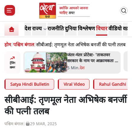
देश
राज्य
राजनीति
दुनिया
विश्लेषण
विचार
वीडियो
वक़्त
होम
/
पश्चिम बंगाल
/
सीबीआई: तृणमूल नेता अभिषेक बनर्जी की पत्नी तलब
 बैठकः
जंतर-मंतर प्रोटेस्ट- 'ताकतवर
 सरकार से
सरकार के नाम पर आक्रामकता न
ट्रेंडिंग
दिखाए पुलिस, जेन जी को सुने':
5 Min
.
देश
ख़बर
SC
Satya Hindi Bulletin
Viral Video
Rahul Gandhi
सीबीआई: तृणमूल नेता अभिषेक बनर्जी
की पत्नी तलब
पश्चिम बंगाल
|
29 MAR, 2025