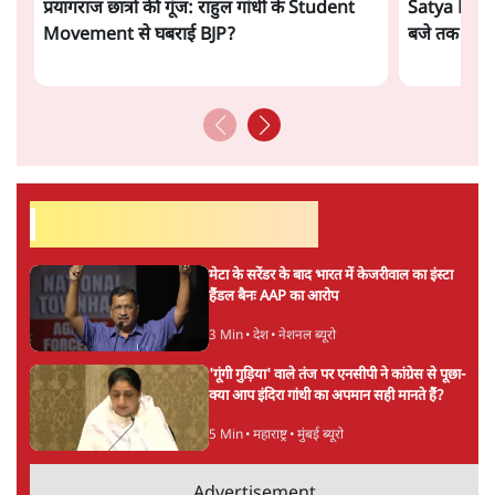
ताजा खबरें
भागवत बोले- 'जेन ज़ी पर आँख मूंदकर भरोसा, देश-
विरोधी नहीं आंदोलन'; अतुल लिमये बोले थे- 'एंटी
नेशनल'
6 Min
•
देश
अतीक अहमद के बेटे अबान अहमद की सड़क हादसे
में मौत, जेल में बंद भाई से मिलने जा रहे थे
5 Min
•
उत्तर प्रदेश
उलटबांसीः राष्ट्र के चरित्र की मरम्मत जारी है
11 Min
•
व्यंग्य/उलटबाँसी
Advertisement