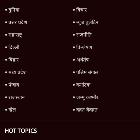
बड़ी साज़िश'- रोहित पवार का आरोप
4 Min
•
महाराष्ट्र
राहुल गांधी ने कहा- अमित शाह ने ही छात्रों पर पैलेट
गन चलवाई, सरकार का आरोपों से इंकार
11 Min
•
देश
Advertisement
1224333
पश्चिम बंगाल
अभिषेक की TMC बागियों को चुनौती- 'ममता के
पास लौटें, एक घंटे में सभी पदों से इस्तीफा दे दूंगा'
5 Min
•
पश्चिम बंगाल
'जमीन के कागज नागरिकता का प्रमाण नहीं'-
कलकत्ता HC ने डिपोर्टेशन झेल रहे व्यक्ति से कहा