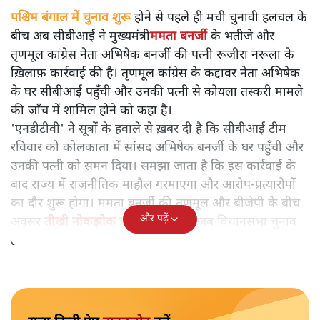
पश्चिम बंगाल में चुनाव शुरू होने से पहले ही मची चुनावी हलचल के
बीच अब सीबीआई ने मुख्यमंत्री
ममता बनर्जी
के भतीजे और
तृणमूल कांग्रेस नेता अभिषेक बनर्जी की पत्नी रूजीरा नरूला के
ख़िलाफ़ कार्रवाई की है। तृणमूल कांग्रेस के कद्दावर नेता अभिषेक
के घर सीबीआई पहुँची और उनकी पत्नी से कोयला तस्करी मामले
की जाँच में शामिल होने को कहा है।
'एनडीटीवी' ने सूत्रों के हवाले से ख़बर दी है कि सीबीआई टीम
रविवार को कोलकाता में सांसद अभिषेक बनर्जी के घर पहुँची और
उनकी पत्नी को समन दिया। समझा जाता है कि इस कार्रवाई के
बाद राज्य में राजनीतिक माहौल गरमाएगा और आरोप-प्रत्यारोपों
का दौर शुरू होगा। ममता बनर्जी की तृणमूल और बीजेपी के बीच
और पढ़ें
अक्सर
तीखी नोकझोक होती रही है
। अब जब विधानसभा चुनाव
होने हैं तो इस मामले को और ज़्यादा तूल पकड़ने का अंदेशा है।