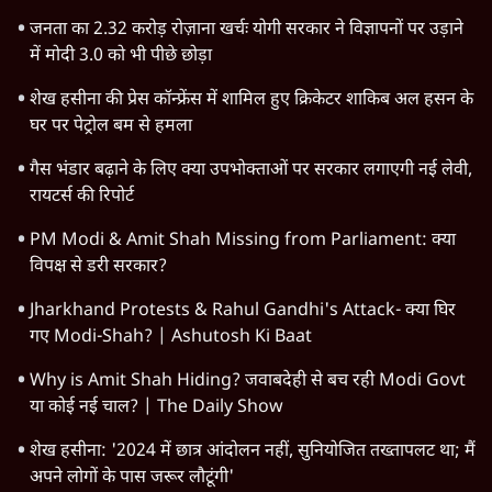
उत्तर प्रदेश
न्यूज़ बुलेटिन
महाराष्ट्र
राजनीति
दिल्ली
विश्लेषण
बिहार
अर्थतंत्र
मध्य प्रदेश
पश्चिम बंगाल
पंजाब
कर्नाटक
राजस्थान
जम्मू कश्मीर
खेल
वक़्त-बेवक़्त
HOT TOPICS
Satya Hindi Bulletin
Viral Video