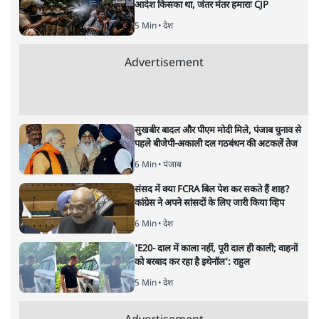
भारत में मेटा की 'अवैध सेंसरशिप' बढ़ी, एक्टिविस्ट
टेलीग्राम की तरफ मुड़े
9 Min
•
देश
झारखंड में छात्र नेताओं और सरकार की बातचीत
बेनतीजा, आंदोलन जारी
5 Min
•
देश
पीएम मोदी लाल किले से बताएं पैलेट गन चलाने का
आदेश किसका था, जंतर मंतर हमाराः CJP
5 Min
•
देश
Advertisement
सुखबीर बादल और पीएम मोदी मिले, पंजाब चुनाव से
पहले बीजेपी-अकाली दल गठबंधन की अटकलें तेज
6 Min
•
पंजाब