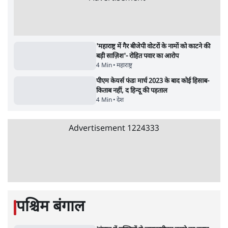
उलटबांसीः राष्ट्र के चरित्र की मरम्मत जारी है
11 Min
•
व्यंग्य/उलटबाँसी
जंतर-मंतर पर युवा आक्रोश के बाद संघ की बेचैनी
क्यों बढ़ी? प्रो. अपूर्वानंद ने बताईं 5 बड़ी वजहें
7 Min
•
विश्लेषण
मैं अपने सारे सर्टिफिकेट दिखाने को तैयार, मोदी जी
भी अपनी डिग्री दिखाएंः दिपके
4 Min
•
देश
Advertisement
'महाराष्ट्र में गैर बीजेपी वोटरों के नामों को काटने की
बड़ी साज़िश'- रोहित पवार का आरोप
4 Min
•
महाराष्ट्र
पीएम केयर्स फंडः मार्च 2023 के बाद कोई हिसाब-
किताब नहीं, द हिन्दू की पड़ताल
4 Min
•
देश