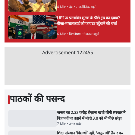
में मौत, जेल में बंद भाई से मिलने जा रहे थे
5 Min
•
उत्तर प्रदेश
•
लखनऊ ब्यूरो
झारखंड के आंदोलनकारी छात्रों ने दबाव बढ़ाया,
सीएम हेमंत सोरेन का इस्तीफा मांगा, 10 को घेरेंगे
विधानसभा
4 Min
•
झारखंड
•
सत्य ब्यूरो
कॉकरोच जनता पार्टी ने की देशव्यापी अभियान की
घोषणा- 'क्या बोलती पब्लिक'
4 Min
•
देश
•
राजनीतिक ब्यूरो
UPI पर प्रस्तावित शुल्क के पीछे ट्रंप का दबाव?
वीजा-मास्टरकार्ड को फायदा पहुँचाने की चर्चा
6 Min
•
विश्लेषण
•
नेशनल ब्यूरो
Advertisement
122455