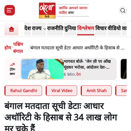
देश
राज्य
राजनीति
दुनिया
विश्लेषण
विचार
वीडियो
वक़्त
पश्चिम
होम
/
/
बंगाल मतदाता सूची डेटाः आधार अथॉरिटी के हिसाब से 34
बंगाल
लाख लोग मर चुके हैं
 पर आँख
अतीक अहमद के बेटे अबान अहमद
 देश-
की सड़क हादसे में मौत, जेल में बंद
ट्रेंडिंग
ये बोले थे-
भाई से मिलने जा रहे थे
5 Min
.
उत्तर प्रदेश
ख़बर
Rahul Gandhi
Viral Video
Amit Shah
Satya
बंगाल मतदाता सूची डेटाः आधार
अथॉरिटी के हिसाब से 34 लाख लोग
मर चुके हैं