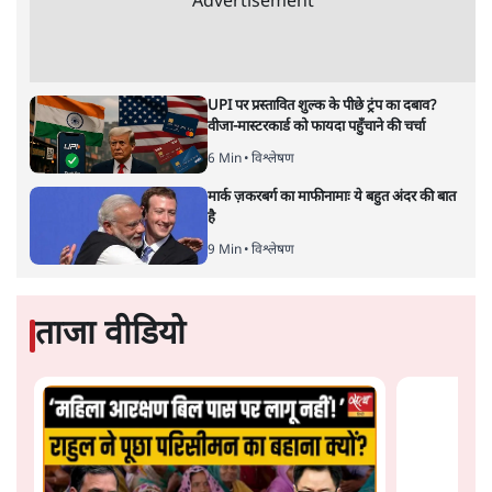
संसद में क्या FCRA बिल पेश कर सकते हैं शाह?
कांग्रेस ने अपने सांसदों के लिए जारी किया व्हिप
6 Min
•
देश
'E20- दाल में काला नहीं, पूरी दाल ही काली; वाहनों
को बरबाद कर रहा है इथेनॉल': राहुल
5 Min
•
देश
Advertisement
UPI पर प्रस्तावित शुल्क के पीछे ट्रंप का दबाव?
वीजा-मास्टरकार्ड को फायदा पहुँचाने की चर्चा
6 Min
•
विश्लेषण
मार्क ज़करबर्ग का माफीनामाः ये बहुत अंदर की बात
है
9 Min
•
विश्लेषण