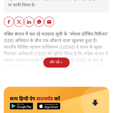
पर काफी विवाद है।
पश्चिम बंगाल में चल रहे मतदाता सूची के 'स्पेशल इंटेंसिव रिवीजन'
(SIR) अभियान के बीच एक चौंकाने वाला खुलासा हुआ है।
भारतीय विशिष्ट पहचान प्राधिकरण (UIDAI) ने राज्य के मुख्य
निर्वाचन अधिकारी (CEO) को सूचित किया है कि पश्चिम बंगाल में
आधार पहचान प्रणाली की शुरुआत (जनवरी 2009) के बाद से
और पढ़ें
अब तक करीब 34 लाख आधार कार्ड धारक 'मृत' पाए गए हैं।
सत्य हिन्दी ऐप
डाउनलोड
करें