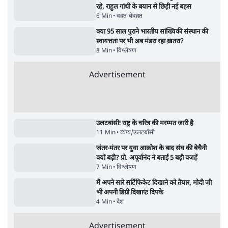
पाठकों की पसन्द
जनता का 2.32 करोड़ रोज़ाना खर्चः योगी सरकार ने
विज्ञापनों पर उड़ाने में मोदी 3.0 को भी पीछे छोड़ा
7 Min
•
उत्तर प्रदेश
शिक्षा संस्थान ‘विद्यार्थी’ नहीं, ‘अनुयायी’ तैयार कर
रहे, राहुल गांधी के बयान से छिड़ी नई बहस
6 Min
•
वक़्त-बेवक़्त
क्या 95 साल पुराने भारतीय सांख्यिकी संस्थान की
स्वायत्तता पर भी अब मंडरा रहा ख़तरा?
8 Min
•
विश्लेषण
Advertisement