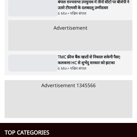
मदन मित्रा ममता को छोड़ बागी गुट से जुड़े, एक दिन
पहले ईडी ने दिया था परिवार को समन
6 Min
•
पश्चिम बंगाल
ममता का बीजेपी को वीडियो संदेश- 'मुझे चुप कराना
है तो तुम लोगों को मुझे मारना होगा'
3 Min
•
पश्चिम बंगाल
बंगाल राज्यसभा उपचुनाव में तीनों सीटों पर बीजेपी ने
उतारे टीएमसी के दलबदलू उम्मीदवार
6 Min
•
पश्चिम बंगाल
Advertisement
TMC फ्रीज बैंक खातों से निकाल सकेगी पैसा;
कलकत्ता HC से शुभेंदु सरकार को झटका
6 Min
•
पश्चिम बंगाल