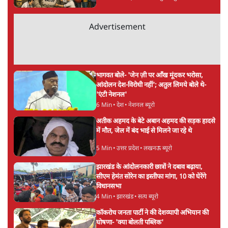
सर्वाधिक पढ़ी गयी खबरें
'अमित शाह के संसद में आने पर विचार करे सरकार':
राज्यसभा सभापति ने केंद्र से कहा
5 Min
•
देश
•
नेशनल ब्यूरो
उलटबांसीः राष्ट्र के चरित्र की मरम्मत जारी है
11 Min
•
व्यंग्य/उलटबाँसी
•
मुकेश कुमार
Advertisement
भागवत बोले- 'जेन ज़ी पर आँख मूंदकर भरोसा,
आंदोलन देश-विरोधी नहीं'; अतुल लिमये बोले थे-
'एंटी नेशनल'
6 Min
•
देश
•
नेशनल ब्यूरो
अतीक अहमद के बेटे अबान अहमद की सड़क हादसे