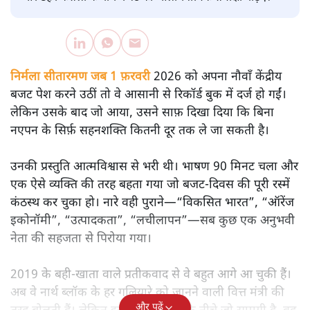
सतीश झा
मोदी सरकार का बजट 2026 बड़े बदलाव का वादा करता दिखता है,
लेकिन क्या वह देहलीज़ पार कर पाया? नीतिगत झिझक, अधूरे सुधार
और ठहरे फैसलों के बीच बजट की आलोचनात्मक समीक्षा पढ़िए।
निर्मला सीतारमण जब 1 फ़रवरी
2026 को अपना नौवाँ केंद्रीय
बजट पेश करने उठीं तो वे आसानी से रिकॉर्ड बुक में दर्ज हो गईं।
लेकिन उसके बाद जो आया, उसने साफ़ दिखा दिया कि बिना
नएपन के सिर्फ़ सहनशक्ति कितनी दूर तक ले जा सकती है।