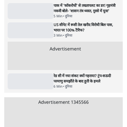
Advertisement
उलटबांसीः राष्ट्र के चरित्र की मरम्मत जारी है
11 Min
•
व्यंग्य/उलटबाँसी
जंतर-मंतर पर युवा आक्रोश के बाद संघ की बेचैनी
क्यों बढ़ी? प्रो. अपूर्वानंद ने बताईं 5 बड़ी वजहें
7 Min
•
विश्लेषण
मैं अपने सारे सर्टिफिकेट दिखाने को तैयार, मोदी जी
भी अपनी डिग्री दिखाएंः दिपके
4 Min
•
देश
Advertisement
'महाराष्ट्र में गैर बीजेपी वोटरों के नामों को काटने की
बड़ी साज़िश'- रोहित पवार का आरोप