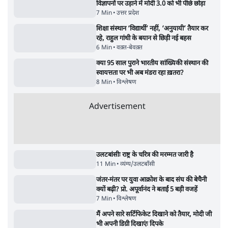
| Ashutosh Ki Baat
Daily Sho
सर्वाधिक पढ़ी गयी खबरें
मेटा के सरेंडर के बाद भारत में केजरीवाल का इंस्टा
हैंडल बैनः AAP का आरोप
3 Min
•
देश
•
नेशनल ब्यूरो
'अमित शाह के संसद में आने पर विचार करे सरकार':
राज्यसभा सभापति ने केंद्र से कहा
5 Min
•
देश
•
नेशनल ब्यूरो
Advertisement