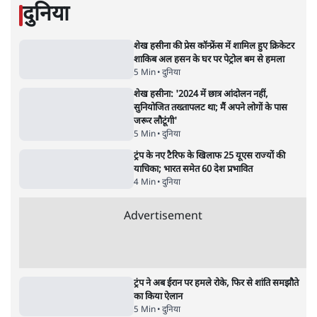
5 Min
•
दुनिया
•
विदेश डेस्क
Advertisement
122455
पाठकों की पसन्द
जनता का 2.32 करोड़ रोज़ाना खर्चः योगी सरकार ने
विज्ञापनों पर उड़ाने में मोदी 3.0 को भी पीछे छोड़ा
7 Min
•
उत्तर प्रदेश
शिक्षा संस्थान ‘विद्यार्थी’ नहीं, ‘अनुयायी’ तैयार कर
रहे, राहुल गांधी के बयान से छिड़ी नई बहस
6 Min
•
वक़्त-बेवक़्त
क्या 95 साल पुराने भारतीय सांख्यिकी संस्थान की
स्वायत्तता पर भी अब मंडरा रहा ख़तरा?
8 Min
•
विश्लेषण