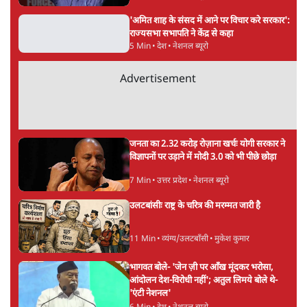
Advertisement
BJP और मोदी ‘गॉडफादर’ भागवत की Gen Z पर
सलाह मानेंः अभिजीत दिपके
5 Min
•
देश
महुआ मोइत्रा से SC ने कहा- ' अंडों से क्यों डरती हैं?
स्वतंत्रता सेनानी सीने पर गोली खाते थे'
4 Min
•
देश
राहुल गांधी के जेन ज़ी इवेंट 'छात्रों की गूंज' को शर्तों
के साथ मंज़ूरी देना पड़ा
5 Min
•
देश
Advertisement