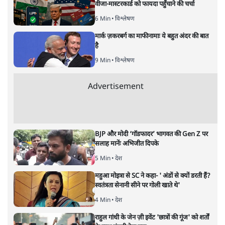
ओंकारेश्वर पांडेय
पीएम मोदी की रोम यात्रा और जॉर्जिया मेलोनी के साथ सेल्फी
पॉलिटिक्स काफ़ी ज़्यादा चर्चा में है। कभी 'इतालवी कनेक्शन' को
कोसने वाले पीएम मोदी क्या आज उसी इटली से आश्वासनों का
झुनझुना ला रहे हैं? पढ़िए ओंकारेश्वर पांडेय का लेख।
रोम। यह नाम खुद में
एक रोमांस की फुसफुसाहट है। लैटिन के
'रोमानुस' से निकला 'रोमांस' शब्द, प्राचीन उर्वरता के त्योहार
लुपरकेलिया से लेकर आज के रील-बनाने वाले हनीमूनर्स के स्वर्ग
तक फैला है। लेकिन जब भारतीय प्रधानमंत्री नरेंद्र मोदी 19 मई
2026 को रोम पहुंचे तो वह हाथ में गिटार लेकर नहीं, बल्कि एक
बही-खाता लेकर आए थे। वह नैपकिन पर लिखी कविता नहीं,