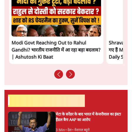
अगली खबर लोड हो रही है...
ताजा खबरें
'E20- दाल में काला नहीं, पूरी दाल ही काली; वाहनों
को बरबाद कर रहा है इथेनॉल': राहुल
5 Min
•
देश
UPI पर प्रस्तावित शुल्क के पीछे ट्रंप का दबाव?
वीजा-मास्टरकार्ड को फायदा पहुँचाने की चर्चा
6 Min
•
विश्लेषण
मार्क ज़करबर्ग का माफीनामाः ये बहुत अंदर की बात
है
9 Min
•
विश्लेषण