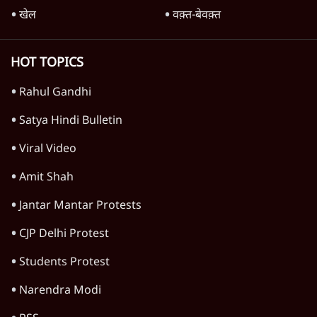
5 Min
•
दुनिया
ट्रंप के नए टैरिफ के खिलाफ 25 यूएस राज्यों की
याचिका; भारत समेत 60 देश प्रभावित
4 Min
•
दुनिया
Advertisement
ट्रंप ने अब ईरान पर हमले रोके, फिर से शांति समझौते
का किया ऐलान
5 Min
•
दुनिया
पाक में 'कॉकरोचों' से तख्तापलट का डर! गृहमंत्री
नकवी बोले- 'शासन तंत्र ध्वस्त, ग़ुस्से में युवा'
5 Min
•
दुनिया
US सीनेट में रूसी तेल खरीद विरोधी बिल पास,
भारत पर 100% टैरिफ?
3 Min
•
दुनिया