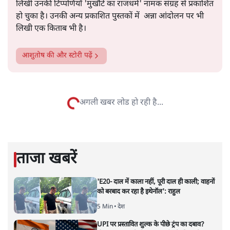
पत्रकारिता में एक लंबी पारी और राजनीति में 20-20 खेलने के बाद
आशुतोष पिछले दिनों पत्रकारिता में लौट आए हैं। समाचार पत्रों में
लिखी उनकी टिप्पणियाँ 'मुखौटे का राजधर्म' नामक संग्रह से प्रकाशित
हो चुका है। उनकी अन्य प्रकाशित पुस्तकों में अन्ना आंदोलन पर भी
लिखी एक किताब भी है।
आशुतोष
की और स्टोरी पढ़ें
पीएम की इटली यात्रा: 'रिलैक्स, मोदी!
आप राजीव गांधी नहीं बन सकते'
विचार
|
ओंकारेश्वर पांडेय
|
20 MAY, 2026
नरेंद्र मोदी और जॉर्जिया मेलोनी