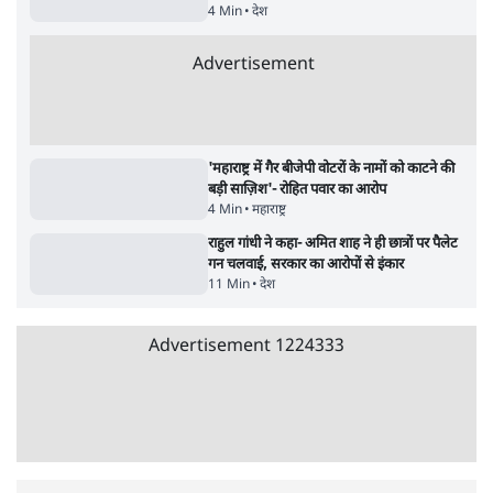
जनता का 2.32 करोड़ रोज़ाना खर्चः योगी सरकार ने
विज्ञापनों पर उड़ाने में मोदी 3.0 को भी पीछे छोड़ा
7 Min
•
उत्तर प्रदेश
•
नेशनल ब्यूरो
उलटबांसीः राष्ट्र के चरित्र की मरम्मत जारी है
11 Min
•
व्यंग्य/उलटबाँसी
•
मुकेश कुमार
भागवत बोले- 'जेन ज़ी पर आँख मूंदकर भरोसा,
आंदोलन देश-विरोधी नहीं'; अतुल लिमये बोले थे-
'एंटी नेशनल'
6 Min
•
देश
•
नेशनल ब्यूरो
अतीक अहमद के बेटे अबान अहमद की सड़क हादसे
में मौत, जेल में बंद भाई से मिलने जा रहे थे
5 Min
•
उत्तर प्रदेश
•
लखनऊ ब्यूरो
शेख हसीना की प्रेस कॉन्फ्रेंस में शामिल हुए क्रिकेटर
शाकिब अल हसन के घर पर पेट्रोल बम से हमला