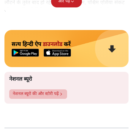
और पढ़ें
लौटने के तुरंत बाद हो रही है, जिसमें शासन, पश्चिम एशिया संकट
और संभावित कैबिनेट बदलाव पर चर्चा होने की उम्मीद है।
सत्य हिन्दी ऐप
डाउनलोड
करें
नेशनल ब्यूरो
नेशनल ब्यूरो
की और स्टोरी पढ़ें