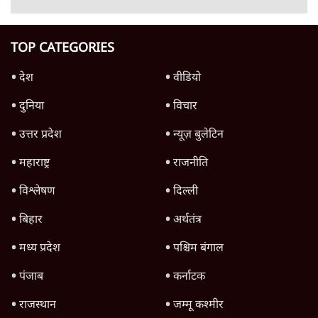
4 Min
•
महाराष्ट्र
राहुल गांधी ने कहा- अमित शाह ने ही छात्रों पर पैलेट
गन चलवाई, सरकार का आरोपों से इंकार
11 Min
•
देश
Advertisement
1224333
दुनिया
शेख हसीना की प्रेस कॉन्फ्रेंस में शामिल हुए क्रिकेटर
शाकिब अल हसन के घर पर पेट्रोल बम से हमला
5 Min
•
दुनिया
शेख हसीना: '2024 में छात्र आंदोलन नहीं,
सुनियोजित तख्तापलट था; मैं अपने लोगों के पास
जरूर लौटूंगी'