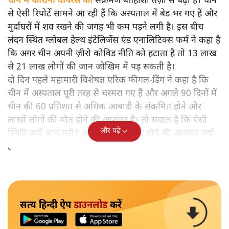
चीन में कोरोना वायरस का
संक्रमण बेतहाशा तेज़ी से बढ़ा है। चीन
से ऐसी रिपोर्टें सामने आ रही हैं कि अस्पताल में बेड भर गए हैं और
मुर्दाघरों में शव रखने की जगह भी कम पड़ने लगी है। इस बीच
लंदन स्थित ग्लोबल हेल्थ इंटेलिजेंस एंड एनालिटिक्स फर्म ने कहा है
कि अगर चीन अपनी ज़ीरो कोविड नीति को हटाता है तो 13 लाख
से 21 लाख लोगों की जान जोखिम में पड़ सकती है।
दो दिन पहले महामारी विशेषज्ञ एरिक फीगल-डिंग ने कहा है कि
चीन में अस्पताल पूरी तरह से चरमरा गए हैं और अगले 90 दिनों में
चीन की 60 प्रतिशत से अधिक आबादी के संक्रमित होने और
लाखों लोगों की मौत होने की आशंका है। तो सवाल है कि ऐसी
और पढ़ें
स्थिति क्यों आन पड़ी? आख़िर चीन में ऐसा होने की आशंका क्यों
है?
सत्य हिन्दी ऐप
डाउनलोड
करें