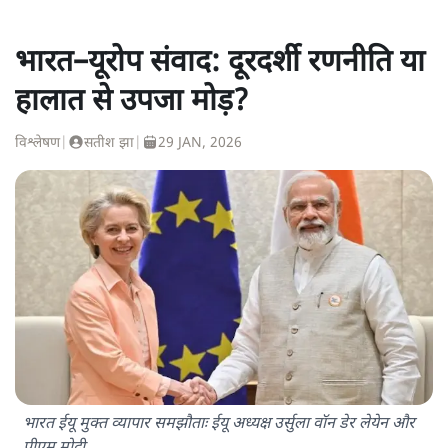
भारत–यूरोप संवाद: दूरदर्शी रणनीति या
हालात से उपजा मोड़?
विश्लेषण
|
सतीश झा
|
29 JAN, 2026
भारत ईयू मुक्त व्यापार समझौताः ईयू अध्यक्ष उर्सुला वॉन डेर लेयेन और