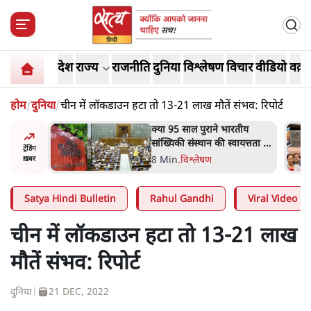
देश
राज्य
राजनीति
दुनिया
विश्लेषण
विचार
वीडियो
वक़्त
होम
/
दुनिया
/
चीन में लॉकडाउन हटा तो 13-21 लाख मौतें संभव: रिपोर्ट
रतीय
शाह के ख़िलाफ़ संसद में विपक्ष का
वायत्तता पर
मार्च, 'गृह मंत्री मुंह छुपा रहे हैं
ट्रेंडिंग
ा?
क्योंकि वो छात्रों के गुनहगार हैं'
5 Min
.
देश
ख़बर
Satya Hindi Bulletin
Rahul Gandhi
Viral Video
चीन में लॉकडाउन हटा तो 13-21 लाख
मौतें संभव: रिपोर्ट
दुनिया
|
21 DEC, 2022