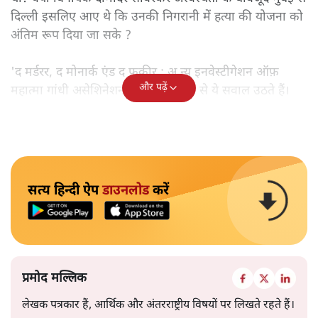
दिल्ली इसलिए आए थे कि उनकी निगरानी में हत्या की योजना को
अंतिम रूप दिया जा सके ?
'द मर्डरर, द मोनार्क एंड द फ़कीर : अ न्यू इनवेस्टीगेशन ऑफ़
और पढ़ें
महात्मा गांधी असेशिनेशन' नामक किताब से ये सवाल उठते हैं।
सत्य हिन्दी ऐप
डाउनलोड
करें
प्रमोद मल्लिक
लेखक पत्रकार हैं, आर्थिक और अंतरराष्ट्रीय विषयों पर लिखते रहते हैं।