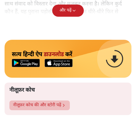
साथ संवाद को विस्तार देना और मजबूत करना है। लेकिन कुर्द
और पढ़ें
कौन हैं, यह पुराना पड़ोसी जिसे भारत आज धीरे-धीरे फिर से
पहचान रहा है?
सत्य हिन्दी ऐप
डाउनलोड
करें
नीलूफ़र कोच
नीलूफ़र कोच
की और स्टोरी पढ़ें