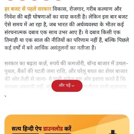
हर बजट से पहले सरकार
विकास, रोजगार, गरीब कल्याण और
निवेश की बड़ी घोषणाओं का वादा करती है। लेकिन इस बार बजट
ऐसे समय में आ रहा है, जब भारत की अर्थव्यवस्था के भीतर कई
संरचनात्मक दबाव एक साथ उभर आए हैं। ये दबाव किसी एक
तिमाही या एक साल की नीतियों का परिणाम नहीं हैं, बल्कि पिछले
कई वर्षों में बने आर्थिक असंतुलनों का नतीजा हैं।
सरकार का बढ़ता कर्ज़, रुपये की कमजोरी, बॉन्ड बाजार में उथल–
पुथल, बैंकों की घटती जमा राशि, और घरेलू बचत का शेयर बाजार
की ओर तेज़ी से जाना- ये सभी संकेत इस ओर इशारा करते हैं कि
और पढ़ें
समस्या अस्थायी नहीं, बल्कि गहरी और प्रणालीगत यानी स्ट्रक्चरल
है।
सत्य हिन्दी ऐप
डाउनलोड
करें