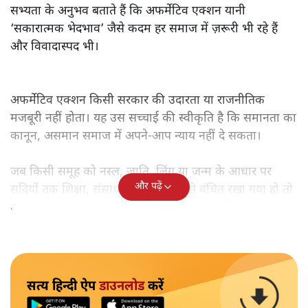
सभ्यता के अनुभव बताते हैं कि अफर्मेटिव एक्शन यानी
‘सकारात्मक भेदभाव’ जैसे कदम हर समाज में ज़रूरी भी रहे हैं
और विवादास्पद भी।
अफर्मेटिव एक्शन किसी सरकार की उदारता या राजनीतिक
मजबूरी नहीं होता। यह उस सच्चाई की स्वीकृति है कि समानता का
कानून, असमान समाज में अपने-आप न्याय नहीं दे सकता।
जब किसी समूह को नस्ल, जाति, लिंग या जन्म के आधार पर
और पढ़ें
सदियों तक शिक्षा, संसाधनों और सम्मान से वंचित रखा गया हो तो
केवल ‘सब बराबर हैं’ कह देने से स्थिति नहीं बदलती।
सत्य हिन्दी ऐप
डाउनलोड
करें