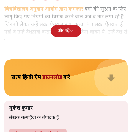
मुकेश कुमार
आप हैरान हुए या नहीं। पीएम मोदी और अमित शाह के खिलाफ
जेएनयू में जब कब्र खुदने वाले आपत्तिजनक नारे लगे तो फौरन
एफआईआर दर्ज की गई। छात्रों को देशद्रोही कहा गया। वैसे ही नारे
अब सवर्ण प्रदर्शनकारी पूरे देश में लगा रहे हैं तो चुप्पी है। कोई संज्ञान
लेने वाला नहीं है।