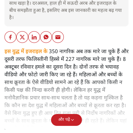
साथ खड़ा है। दरअसल, हाल ही में सऊदी अरब और इजराइल के
बीच समझौता हुआ है, इसलिए अब इस जानकारी का महत्व बढ़ गया
है।
इस युद्ध में इजराइल के
350 नागरिक अब तक मारे जा चुके हैं और
दूसरी तरफ फिलिस्तीनी हिस्से में 227 नागरिक मारे जा चुके हैं। 8
अक्टूबर रविवार हमले का दूसरा दिन है। दोनों तरफ से भयावह
वीडियो और फोटो जारी किए जा रहे हैं। महिलाओं और बच्चों के
साथ क्रूरता के ऐसे वीडियो सामने आ रहे हैं कि आपको किसी न
किसी पक्ष की निन्दा करनी ही होगी। लेकिन हर युद्ध में
मनोवैज्ञानिक प्रचार साथ-साथ चलता है तो यह कहना मुश्किल है
कि कौन सा देश युद्ध में महिलाओं और बच्चों से क्रूरता कर रहा है।
वैसे बिना युद्ध हुए ही आए दिन ग़ज़ा पट्टी से निर्दोष नागरिकों और
और पढ़ें
बच्चों के साथ क्रूरता के फोटो-वीडियो आते ही रहते हैं। लेकिन यहां
बात हो रही है कि कौन सा देश किस तरफ है।