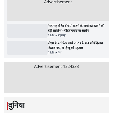
सर्वाधिक पढ़ी गयी खबरें
'अमित शाह के संसद में आने पर विचार करे सरकार':
राज्यसभा सभापति ने केंद्र से कहा
5 Min
•
देश
•
नेशनल ब्यूरो
उलटबांसीः राष्ट्र के चरित्र की मरम्मत जारी है
11 Min
•
व्यंग्य/उलटबाँसी
•
मुकेश कुमार
Advertisement
भागवत बोले- 'जेन ज़ी पर आँख मूंदकर भरोसा,
आंदोलन देश-विरोधी नहीं'; अतुल लिमये बोले थे-
'एंटी नेशनल'
6 Min
•
देश
•
नेशनल ब्यूरो