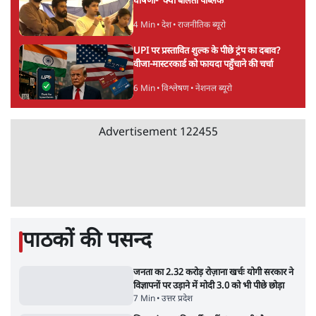
6 Min
•
पंजाब
संसद में क्या FCRA बिल पेश कर सकते हैं शाह?
कांग्रेस ने अपने सांसदों के लिए जारी किया व्हिप
6 Min
•
देश
'E20- दाल में काला नहीं, पूरी दाल ही काली; वाहनों
को बरबाद कर रहा है इथेनॉल': राहुल
5 Min
•
देश
Advertisement
UPI पर प्रस्तावित शुल्क के पीछे ट्रंप का दबाव?
वीजा-मास्टरकार्ड को फायदा पहुँचाने की चर्चा
6 Min
•
विश्लेषण
मार्क ज़करबर्ग का माफीनामाः ये बहुत अंदर की बात
है