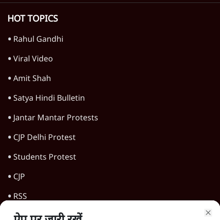
Advertisement
1224333
दुनिया
शेख हसीना की प्रेस कॉन्फ्रेंस में शामिल हुए क्रिकेटर
शाकिब अल हसन के घर पर पेट्रोल बम से हमला
5 Min
•
दुनिया
शेख हसीना: '2024 में छात्र आंदोलन नहीं,
सुनियोजित तख्तापलट था; मैं अपने लोगों के पास
जरूर लौटूंगी'
5 Min
•
दुनिया
ट्रंप के नए टैरिफ के खिलाफ 25 यूएस राज्यों की
याचिका; भारत समेत 60 देश प्रभावित
4 Min
•
दुनिया