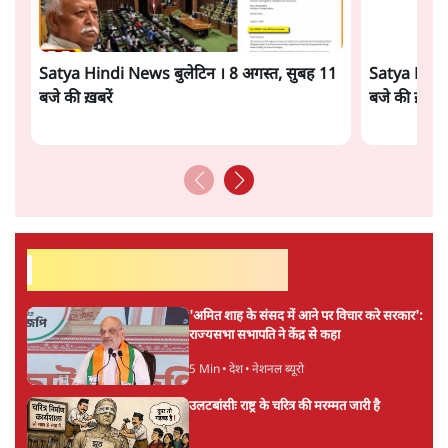
सत्य हिन्दी ऐप
डाउनलोड
करें
सतीश झा
सतीश झा समकालीन भारतीय भाषाई लेखन के सबसे सूक्ष्म,
विश्लेषणात्मक और मानवीय स्वरों में से एक हैं। शिक्षा, समाज,
संस्कृति और भाषा पर उनकी दृष्टि गहरी और साफ़ है। उनकी शैली—
सरल भाषा में जटिल प्रश्नों को खोलने की—उन्हें आज के
हिंदी‑हिंदुस्तानी लेखन में एक विशिष्ट स्थान देती है।
सतीश झा
की और स्टोरी पढ़ें
अगली खबर लोड हो रही है...