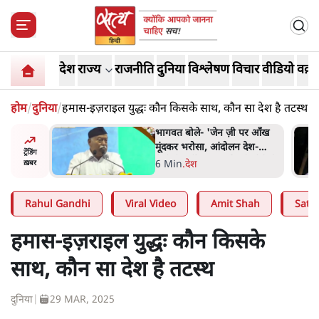
देश
राज्य
राजनीति
दुनिया
विश्लेषण
विचार
वीडियो
वक़्त
होम
/
दुनिया
/
हमास-इज़राइल युद्धः कौन किसके साथ, कौन सा देश है तटस्थ
 पर आँख
अतीक अहमद के बेटे अबान अहमद
 देश-
की सड़क हादसे में मौत, जेल में बंद
ट्रेंडिंग
ये बोले थे-
भाई से मिलने जा रहे थे
5 Min
.
उत्तर प्रदेश
ख़बर
Rahul Gandhi
Viral Video
Amit Shah
Satya
हमास-इज़राइल युद्धः कौन किसके
साथ, कौन सा देश है तटस्थ
दुनिया
|
29 MAR, 2025