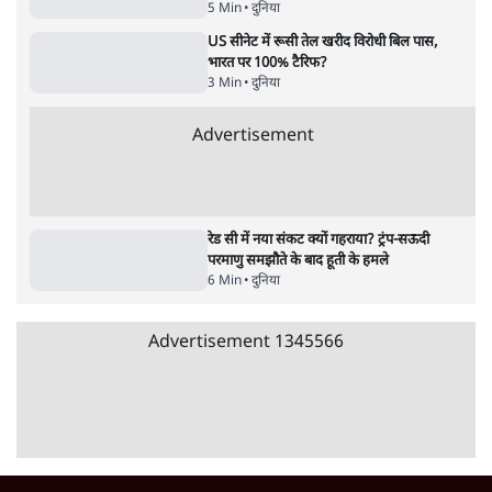
पाठकों की पसन्द
जनता का 2.32 करोड़ रोज़ाना खर्चः योगी सरकार ने
विज्ञापनों पर उड़ाने में मोदी 3.0 को भी पीछे छोड़ा
7 Min
•
उत्तर प्रदेश
शिक्षा संस्थान ‘विद्यार्थी’ नहीं, ‘अनुयायी’ तैयार कर
रहे, राहुल गांधी के बयान से छिड़ी नई बहस
6 Min
•
वक़्त-बेवक़्त
क्या 95 साल पुराने भारतीय सांख्यिकी संस्थान की
स्वायत्तता पर भी अब मंडरा रहा ख़तरा?
8 Min
•
विश्लेषण
Advertisement