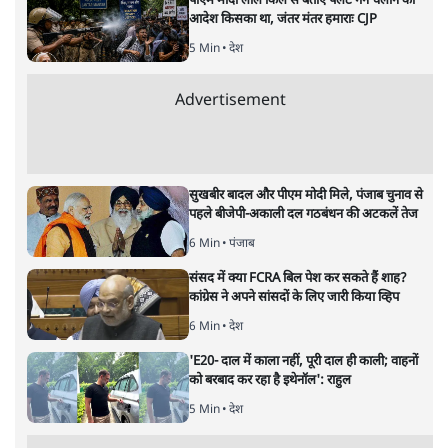
मुकेश कुमार
की और स्टोरी पढ़ें
भारत–यूरोप संवाद: दूरदर्शी रणनीति या
हालात से उपजा मोड़?
विश्लेषण
|
सतीश झा
|
29 JAN, 2026
भारत ईयू मुक्त व्यापार समझौताः ईयू अध्यक्ष उर्सुला वॉन डेर लेयेन और
पीएम मोदी
सतीश झा