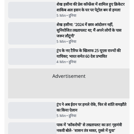
अतीक अहमद के बेटे अबान अहमद की सड़क हादसे
में मौत, जेल में बंद भाई से मिलने जा रहे थे
5 Min
•
उत्तर प्रदेश
•
लखनऊ ब्यूरो
झारखंड के आंदोलनकारी छात्रों ने दबाव बढ़ाया,
सीएम हेमंत सोरेन का इस्तीफा मांगा, 10 को घेरेंगे
विधानसभा
4 Min
•
झारखंड
•
सत्य ब्यूरो
कॉकरोच जनता पार्टी ने की देशव्यापी अभियान की
घोषणा- 'क्या बोलती पब्लिक'
4 Min
•
देश
•
राजनीतिक ब्यूरो
UPI पर प्रस्तावित शुल्क के पीछे ट्रंप का दबाव?
वीजा-मास्टरकार्ड को फायदा पहुँचाने की चर्चा
6 Min
•
विश्लेषण
•
नेशनल ब्यूरो
Advertisement
122455