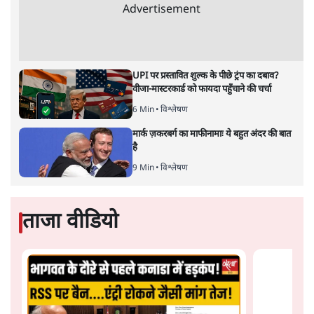
भारत-यूरोपीय संघ मुक्त व्यापार समझौताः क्या यूरोप की ओर भारत
का झुकाव एक लंबा रणनीतिक नज़रिया है या वैश्विक दबावों और
अमेरिकी अनिश्चितता की वजह से उठाया गया एक कदम है? वरिष्ठ
पत्रकार सतीश झा का आकलनः
कूटनीति में समय ही सबसे
बड़ा कारक होता है। भारत का यूरोप की
ओर ताज़ा झुकाव—जिसका ठोस रूप हाल ही में संपन्न भारत–
यूरोपीय संघ मुक्त व्यापार समझौते (एफ़टीए) में दिखाई देता है—
किसी दीर्घकालिक रणनीतिक दूरदृष्टि की पराकाष्ठा कम, और
परिस्थितियों के दबाव में लिया गया एक तेज़ निर्णय अधिक लगता
और पढ़ें
है।