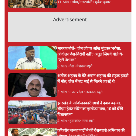
ताजा खबरें
भारत में मेटा की 'अवैध सेंसरशिप' बढ़ी, एक्टिविस्ट
टेलीग्राम की तरफ मुड़े
8 Min
•
देश
झारखंड में छात्र नेताओं और सरकार की बातचीत
बेनतीजा, आंदोलन जारी
5 Min
•
देश
पीएम मोदी लाल किले से बताएं पैलेट गन चलाने का
आदेश किसका था, जंतर मंतर हमाराः CJP
5 Min
•
देश
Advertisement
सुखबीर बादल और पीएम मोदी मिले, पंजाब चुनाव से
पहले बीजेपी-अकाली दल गठबंधन की अटकलें तेज