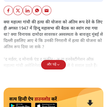
क्या महात्मा गांधी की हत्या की योजना को अंतिम रूप देने के लिए
ही अगस्त 1947 में हिन्दू महासभा की बैठक का स्वांग रचा गया
था? क्या विनायक दामोदर सावरकर अस्वस्थता के बावजूद मुंबई से
दिल्ली इसलिए आए थे कि उनकी निगरानी में हत्या की योजना को
अंतिम रूप दिया जा सके ?
'द मर्डरर, द मोनार्क एंड द फ़कीर : अ न्यू इनवेस्टीगेशन ऑफ़
और पढ़ें
महात्मा गांधी असेशिनेशन' नामक किताब से ये सवाल उठते हैं।
सत्य हिन्दी ऐप
डाउनलोड
करें