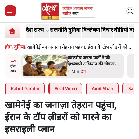
देश
राज्य
राजनीति
दुनिया
विश्लेषण
विचार
वीडियो
वक़्त
होम
/
दुनिया
/
खामेनेई का जनाज़ा तेहरान पहुंचा, ईरान के टॉप लीडरों को
मारने का इसराइली प्लान
 की
BJP और मोदी ‘गॉडफादर’ भागवत
घोषणा-
की Gen Z पर सलाह मानेंः
ट्रेंडिंग
अभिजीत दिपके
5 Min
.
देश
ख़बर
Rahul Gandhi
Viral Video
Amit Shah
Satya
खामेनेई का जनाज़ा तेहरान पहुंचा,
ईरान के टॉप लीडरों को मारने का
इसराइली प्लान