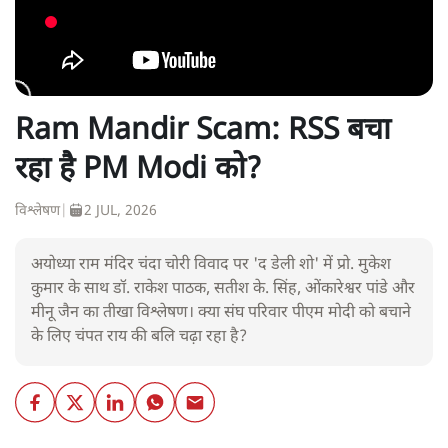
Ram Mandir Scam: RSS बचा
रहा है PM Modi को?
विश्लेषण
|
2 JUL, 2026
अयोध्या राम मंदिर चंदा चोरी विवाद पर 'द डेली शो' में प्रो. मुकेश
कुमार के साथ डॉ. राकेश पाठक, सतीश के. सिंह, ओंकारेश्वर पांडे और
मीनू जैन का तीखा विश्लेषण। क्या संघ परिवार पीएम मोदी को बचाने
के लिए चंपत राय की बलि चढ़ा रहा है?