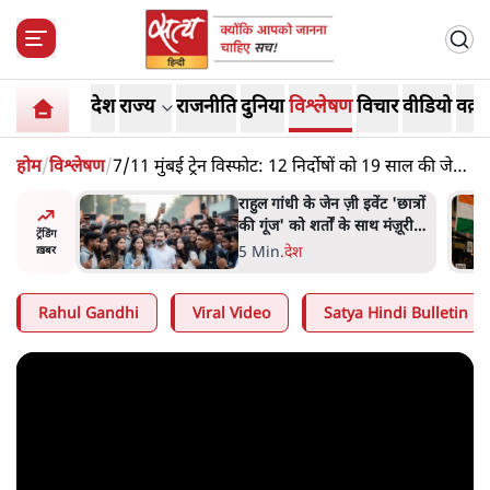
देश
राज्य
राजनीति
दुनिया
विश्लेषण
विचार
वीडियो
वक़्त
होम
/
विश्लेषण
/
7/11 मुंबई ट्रेन विस्फोट: 12 निर्दोषों को 19 साल की जेल
- असली अपराधी कौन थे?
ं और
राहुल गांधी के जेन ज़ी इवेंट 'छात्रों
तीजा,
की गूंज' को शर्तों के साथ मंज़ूरी
ट्रेंडिंग
देना पड़ा
5 Min
.
देश
ख़बर
Rahul Gandhi
Viral Video
Satya Hindi Bulletin