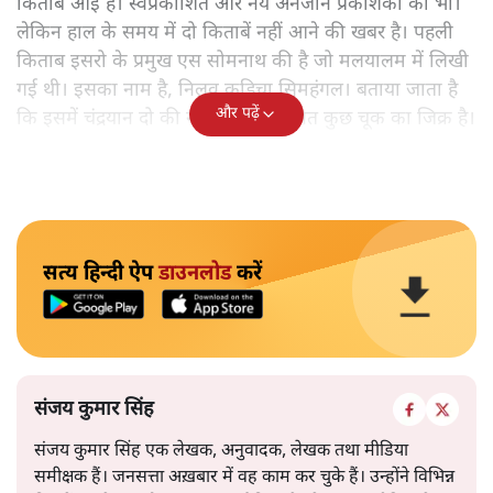
किताबें आई हैं। स्वप्रकाशित और नये अनजाने प्रकाशकों की भी।
लेकिन हाल के समय में दो किताबें नहीं आने की खबर है। पहली
किताब इसरो के प्रमुख एस सोमनाथ की है जो मलयालम में लिखी
गई थी। इसका नाम है, निलवु कुडिचा सिमहंगल। बताया जाता है
और पढ़ें
कि इसमें चंद्रयान दो की नाकामी से संबंधित कुछ चूक का जिक्र है।
सत्य हिन्दी ऐप
डाउनलोड
करें
संजय कुमार सिंह
संजय कुमार सिंह एक लेखक, अनुवादक, लेखक तथा मीडिया
समीक्षक हैं। जनसत्ता अख़बार में वह काम कर चुके हैं। उन्होंने विभिन्न