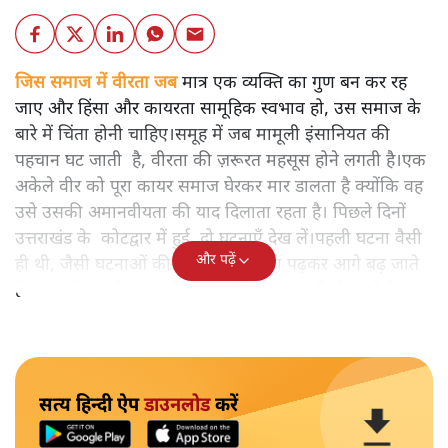
जिस समाज में वीरता जब
मात्र एक व्यक्ति का गुण बन कर रह
जाए और हिंसा और कायरता सामूहिक स्वभाव हो, उस समाज के
बारे में चिंता होनी चाहिए।समूह में जब मामूली इंसानियत की
पहचान घट जाती है, वीरता की ज़रूरत महसूस होने लगती है।एक
अकेले वीर को पूरा कायर समाज घेरकर मार डालता है क्योंकि वह
उसे उसकी अमानवीयता की याद दिलाता रहता है। पिछले दिनों
उत्तराखंड के कोटद्वार में हुई दो घटनाएँ देख लें।पहली घटना वैसी
और पढ़ें
ही थी, जैसी घटनाओं की खबर हम रोज़ाना पढ़कर आगे बढ़ जाते
हैं।भारत के तक़रीबन हर हिस्से से ऐसी खबर आती ही रहती है।
सत्य हिन्दी ऐप
डाउनलोड
करें