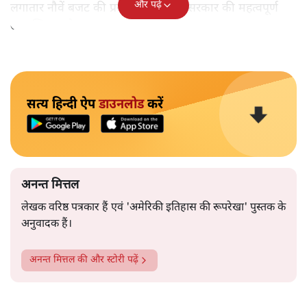
और पढ़ें
लगातार नौवें बजट की प्रस्तुति को अपनी सरकार की महत्वपूर्ण
उपलब्धि बताने पर मजबूर होना पड़ा।
सत्य हिन्दी ऐप
डाउनलोड
करें
अनन्त मित्तल
लेखक वरिष्ठ पत्रकार हैं एवं 'अमेरिकी इतिहास की रूपरेखा' पुस्तक के
अनुवादक हैं।
अनन्त मित्तल
की और स्टोरी पढ़ें