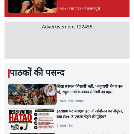
7 Min
•
उत्तर प्रदेश
•
नेशनल ब्यूरो
Advertisement
122455
पाठकों की पसन्द
शिक्षा संस्थान ‘विद्यार्थी’ नहीं, ‘अनुयायी’ तैयार कर
रहे, राहुल गांधी के बयान से छिड़ी नई बहस
6 Min
•
वक़्त-बेवक़्त
इंस्टाग्राम पर आरक्षण हटाओ आंदोलन का शिगूफा,
क्या Gen Z एकता तोड़ने की मुहिम?
7 Min
•
देश