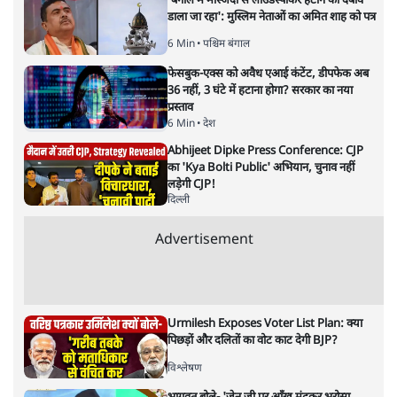
'बंगाल में मस्जिदों से लाउडस्पीकर हटाने का दबाव
डाला जा रहा': मुस्लिम नेताओं का अमित शाह को पत्र
6 Min
•
पश्चिम बंगाल
फेसबुक-एक्स को अवैध एआई कंटेंट, डीपफेक अब
36 नहीं, 3 घंटे में हटाना होगा? सरकार का नया
प्रस्ताव
6 Min
•
देश
Abhijeet Dipke Press Conference: CJP
का 'Kya Bolti Public' अभियान, चुनाव नहीं
लड़ेगी CJP!
दिल्ली
Advertisement
Urmilesh Exposes Voter List Plan: क्या
पिछड़ों और दलितों का वोट काट देगी BJP?
विश्लेषण