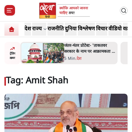
देश
राज्य
राजनीति
दुनिया
विश्लेषण
विचार
वीडियो
वक़्त
स्ट- 'ताकतवर
जंतर मंतर प्रोटेस्ट: 'युवाओं को
पर आक्रामकता न
प्रताड़ित किया जा रहा है, पर मोदी-
ट्रेंडिंग
न जी को सुने':
शाह में बोलने की हिम्मत नहीं'-
7 Min
.
देश
ख़बर
राहुल
Tag:
Amit Shah