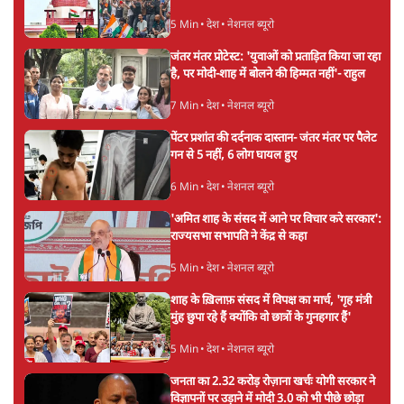
5 Min
•
देश
•
नेशनल ब्यूरो
जंतर मंतर प्रोटेस्ट: 'युवाओं को प्रताड़ित किया जा रहा
है, पर मोदी-शाह में बोलने की हिम्मत नहीं'- राहुल
7 Min
•
देश
•
नेशनल ब्यूरो
पेंटर प्रशांत की दर्दनाक दास्तान- जंतर मंतर पर पैलेट
गन से 5 नहीं, 6 लोग घायल हुए
6 Min
•
देश
•
नेशनल ब्यूरो
'अमित शाह के संसद में आने पर विचार करे सरकार':
राज्यसभा सभापति ने केंद्र से कहा
5 Min
•
देश
•
नेशनल ब्यूरो
शाह के ख़िलाफ़ संसद में विपक्ष का मार्च, 'गृह मंत्री
मुंह छुपा रहे हैं क्योंकि वो छात्रों के गुनहगार हैं'
5 Min
•
देश
•
नेशनल ब्यूरो
जनता का 2.32 करोड़ रोज़ाना खर्चः योगी सरकार ने
विज्ञापनों पर उड़ाने में मोदी 3.0 को भी पीछे छोड़ा