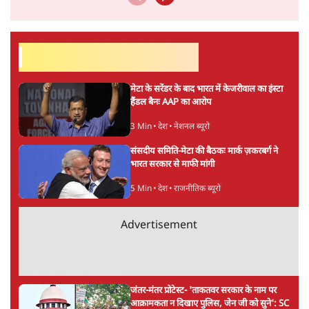
सर्वाधिक पढ़ी गयी खबरें
मेटा के सरेंडर के बाद भारत में केजरीवाल का इंस्टा
हैंडल बैनः AAP का आरोप
3 Min
•
देश
•
नेशनल ब्यूरो
संसदीय समिति-मेटा की बैठकः मार्क ज़करबर्ग ने
भारत सरकार से माफी मांगी
5 Min
•
देश
•
राजनीतिक ब्यूरो
Advertisement
जंतर-मंतर प्रोटेस्ट- 'ताकतवर सरकार के नाम पर
आक्रामकता न दिखाए पुलिस, जेन जी को सुने': SC