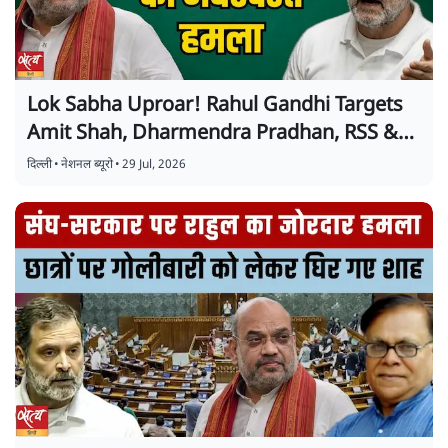
Lok Sabha Uproar! Rahul Gandhi Targets
Amit Shah, Dharmendra Pradhan, RSS &
BJP | Full Speech
दिल्ली
•
नेशनल ब्यूरो
•
29 Jul, 2026