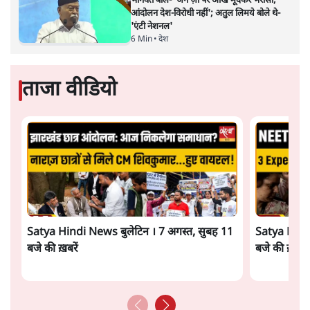
भागवत बोले- 'जेन ज़ी पर आँख मूंदकर भरोसा,
आंदोलन देश-विरोधी नहीं'; अतुल लिमये बोले थे-
'एंटी नेशनल'
6 Min
•
देश
ताजा वीडियो
Satya Hindi News बुलेटिन । 7 अगस्त, सुबह 11
Satya Hindi
बजे की ख़बरें
बजे की ख़बरें