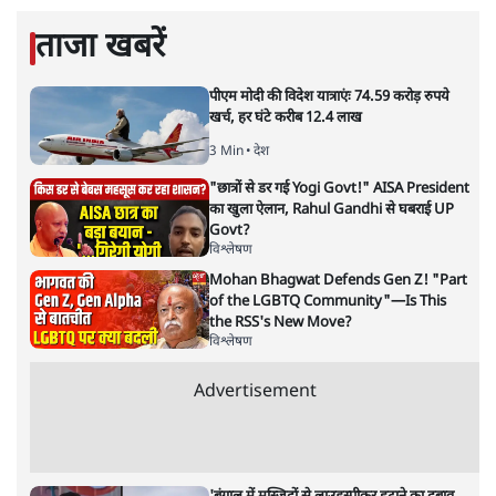
ताजा खबरें
पीएम मोदी की विदेश यात्राएंः 74.59 करोड़ रुपये
खर्च, हर घंटे करीब 12.4 लाख
3 Min
•
देश
"छात्रों से डर गई Yogi Govt!" AISA President
का खुला ऐलान, Rahul Gandhi से घबराई UP
Govt?
विश्लेषण
Mohan Bhagwat Defends Gen Z! "Part
of the LGBTQ Community"—Is This
the RSS's New Move?
विश्लेषण
Advertisement