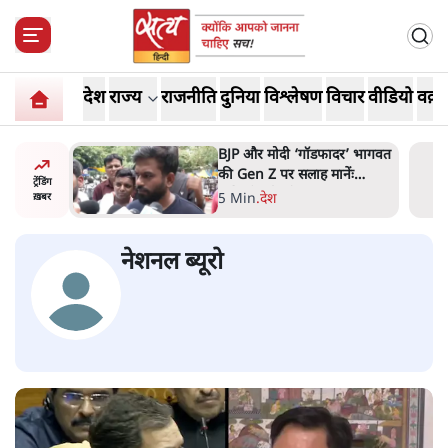
देश
राज्य
राजनीति
दुनिया
विश्लेषण
विचार
वीडियो
वक़्त
र’ भागवत
मार्क ज़करबर्ग का माफीनामाः ये
ेंः
बहुत अंदर की बात है
ट्रेंडिंग
9 Min
.
विश्लेषण
ख़बर
नेशनल ब्यूरो