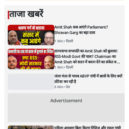
ताजा खबरें
Amit Shah कब आएंगे Parliament?
Shravan Garg का बड़ा दावा
1 Min
•
दिल्ली
राज्यसभा सभापति का Amit Shah को बुलावा!
RSS-Modi Govt की चाल? Chairman का
Amit Shah को सदन में बयान देने का संकेत क्यों?
Senior journalist Vinod Agnihotri ने इसे
1 Min
•
दिल्ली
Modi Government और RSS की संभावित
जंतर मंतर से गायब ABVP रांची में छात्रों के लिए क्यों
strategy से जोड़कर बड़ा सवाल उठाया है।
प्रोटेस्ट कर रही है
6 Min
•
देश
Advertisement