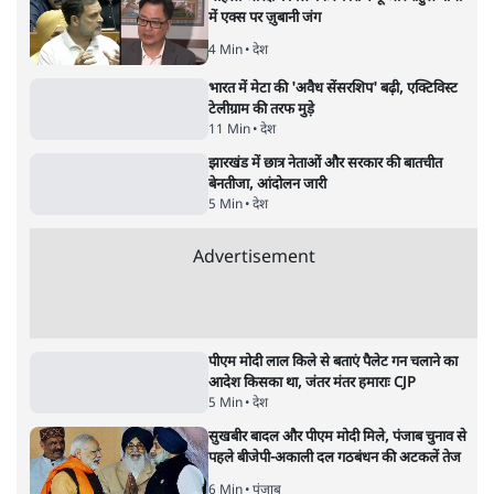
महिला आरक्षण बिलः किरण रिजिजू और राहुल गांधी
में एक्स पर ज़ुबानी जंग
4 Min
•
देश
भारत में मेटा की 'अवैध सेंसरशिप' बढ़ी, एक्टिविस्ट
टेलीग्राम की तरफ मुड़े
11 Min
•
देश
झारखंड में छात्र नेताओं और सरकार की बातचीत
बेनतीजा, आंदोलन जारी
5 Min
•
देश
Advertisement
पीएम मोदी लाल किले से बताएं पैलेट गन चलाने का
आदेश किसका था, जंतर मंतर हमाराः CJP
5 Min
•
देश