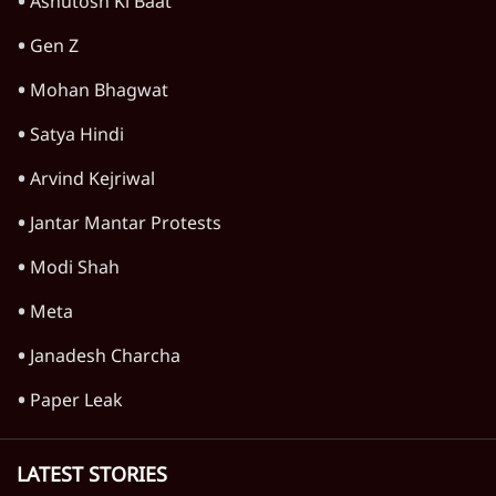
Satya Hindi Bulletin
Students Protest
Amit Shah
CJP
RSS
Abhijeet Dipke
Chhatron Ki Goonj
CJP Delhi Protest
Ashutosh Ki Baat
Gen Z
Mohan Bhagwat
Satya Hindi