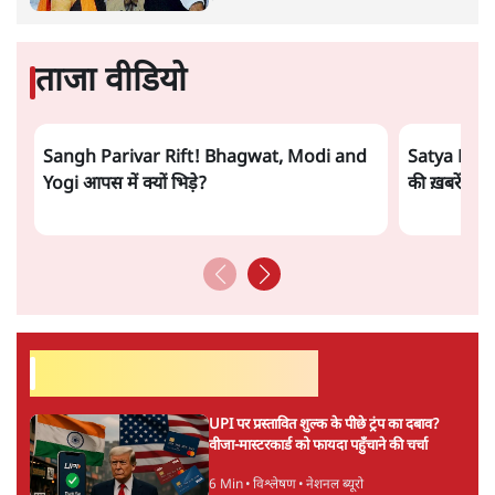
सुखबीर बादल और पीएम मोदी मिले, पंजाब चुनाव से
पहले बीजेपी-अकाली दल गठबंधन की अटकलें तेज
6 Min
•
पंजाब
ताजा वीडियो
Sangh Parivar Rift! Bhagwat, Modi and
Satya Hindi
Yogi आपस में क्यों भिड़े?
की ख़बरें