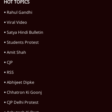
राजनीति
महाराष्ट्र
विश्लेषण
दिल्ली
बिहार
अर्थतंत्र
मध्य प्रदेश
पश्चिम बंगाल
पंजाब
कर्नाटक
राजस्थान
जम्मू कश्मीर
खेल
वक़्त-बेवक़्त
HOT TOPICS
Rahul Gandhi
Viral Video