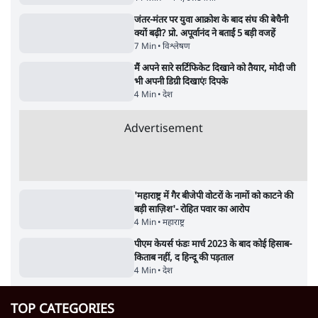
क्या 95 साल पुराने भारतीय सांख्यिकी संस्थान की
स्वायत्तता पर भी अब मंडरा रहा ख़तरा?
8 Min
•
विश्लेषण
Advertisement
उलटबांसीः राष्ट्र के चरित्र की मरम्मत जारी है
11 Min
•
व्यंग्य/उलटबाँसी
जंतर-मंतर पर युवा आक्रोश के बाद संघ की बेचैनी
क्यों बढ़ी? प्रो. अपूर्वानंद ने बताईं 5 बड़ी वजहें
7 Min
•
विश्लेषण
मैं अपने सारे सर्टिफिकेट दिखाने को तैयार, मोदी जी
भी अपनी डिग्री दिखाएंः दिपके
4 Min
•
देश