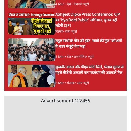
5 Min
•
देश
•
राजनीतिक ब्यूरो
मार्क ज़करबर्ग का माफीनामाः ये बहुत अंदर की बात
है
9 Min
•
विश्लेषण
•
शीतल पी. सिंह
महुआ मोइत्रा से SC ने कहा- ' अंडों से क्यों डरती हैं?
स्वतंत्रता सेनानी सीने पर गोली खाते थे'
4 Min
•
देश
•
नेशनल ब्यूरो
Abhijeet Dipke Press Conference: CJP
का 'Kya Bolti Public' अभियान, चुनाव नहीं
लड़ेगी CJP!
दिल्ली
•
सत्य ब्यूरो
राहुल गांधी के जेन ज़ी इवेंट 'छात्रों की गूंज' को शर्तों
के साथ मंज़ूरी देना पड़ा
5 Min
•
देश
•
राजनीतिक ब्यूरो
सुखबीर बादल और पीएम मोदी मिले, पंजाब चुनाव से
पहले बीजेपी-अकाली दल गठबंधन की अटकलें तेज