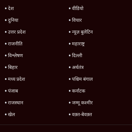
Advertisement
'महाराष्ट्र में गैर बीजेपी वोटरों के नामों को काटने की
बड़ी साज़िश'- रोहित पवार का आरोप
4 Min
•
महाराष्ट्र
पीएम केयर्स फंडः मार्च 2023 के बाद कोई हिसाब-
किताब नहीं, द हिन्दू की पड़ताल
4 Min
•
देश
TOP CATEGORIES
देश
वीडियो
दुनिया
विचार
उत्तर प्रदेश
न्यूज़ बुलेटिन