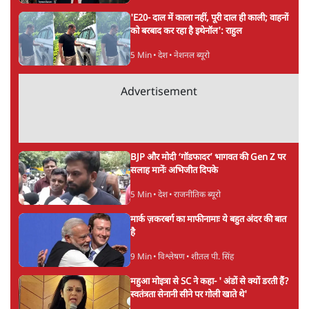
सर्वाधिक पढ़ी गयी खबरें
UPI पर प्रस्तावित शुल्क के पीछे ट्रंप का दबाव?
वीजा-मास्टरकार्ड को फायदा पहुँचाने की चर्चा
6 Min
•
विश्लेषण
•
नेशनल ब्यूरो
'E20- दाल में काला नहीं, पूरी दाल ही काली; वाहनों
को बरबाद कर रहा है इथेनॉल': राहुल
5 Min
•
देश
•
नेशनल ब्यूरो
Advertisement
BJP और मोदी ‘गॉडफादर’ भागवत की Gen Z पर
सलाह मानेंः अभिजीत दिपके