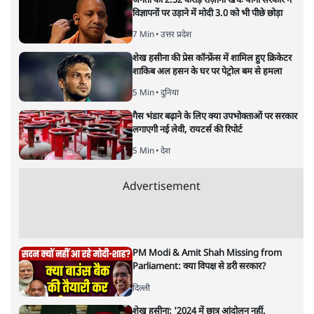
जनता का 2.32 करोड़ रोज़ाना खर्चः योगी सरकार ने
विज्ञापनों पर उड़ाने में मोदी 3.0 को भी पीछे छोड़ा
7 Min
•
उत्तर प्रदेश
शेख हसीना की प्रेस कॉन्फ्रेंस में शामिल हुए क्रिकेटर
शाकिब अल हसन के घर पर पेट्रोल बम से हमला
5 Min
•
दुनिया
गैस भंडार बढ़ाने के लिए क्या उपभोक्ताओं पर सरकार
लगाएगी नई लेवी, रायटर्स की रिपोर्ट
5 Min
•
देश
Advertisement
PM Modi & Amit Shah Missing from
Parliament: क्या विपक्ष से डरी सरकार?
दिल्ली
शेख हसीना: '2024 में छात्र आंदोलन नहीं,