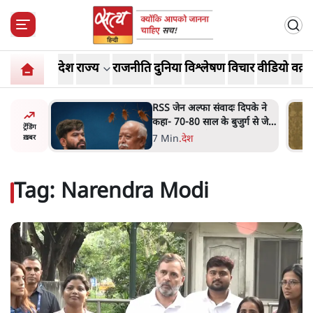
देश
राज्य
राजनीति
दुनिया
विश्लेषण
विचार
वीडियो
वक़्त
दिपके ने
'गूंगी गुड़िया' वाले तंज पर एनसीपी
र्ग से जेन
ने कांग्रेस से पूछा- क्या आप इंदिरा
ट्रेंडिंग
गांधी का अपमान सही मानते हैं?
5 Min
.
महाराष्ट्र
ख़बर
Tag:
Narendra Modi