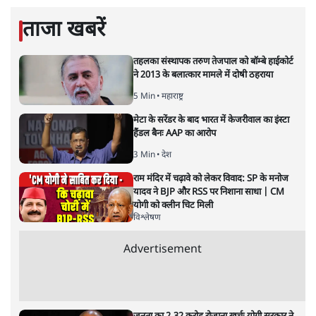
ताजा खबरें
तहलका संस्थापक तरुण तेजपाल को बॉम्बे हाईकोर्ट
ने 2013 के बलात्कार मामले में दोषी ठहराया
5 Min
•
महाराष्ट्र
मेटा के सरेंडर के बाद भारत में केजरीवाल का इंस्टा
हैंडल बैनः AAP का आरोप
3 Min
•
देश
राम मंदिर में चढ़ावे को लेकर विवाद: SP के मनोज
यादव ने BJP और RSS पर निशाना साधा | CM
योगी को क्लीन चिट मिली
विश्लेषण
Advertisement