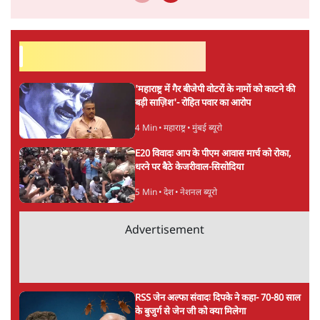
सर्वाधिक पढ़ी गयी खबरें
'महाराष्ट्र में गैर बीजेपी वोटरों के नामों को काटने की
बड़ी साज़िश'- रोहित पवार का आरोप
4 Min
•
महाराष्ट्र
•
मुंबई ब्यूरो
E20 विवादः आप के पीएम आवास मार्च को रोका,
धरने पर बैठे केजरीवाल-सिसोदिया
5 Min
•
देश
•
नेशनल ब्यूरो
Advertisement
RSS जेन अल्फा संवादः दिपके ने कहा- 70-80 साल
के बुजुर्ग से जेन जी को क्या मिलेगा