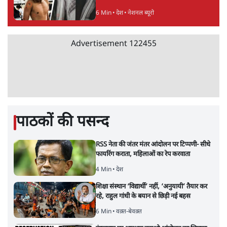
6 Min
•
देश
•
नेशनल ब्यूरो
Advertisement
122455
पाठकों की पसन्द
RSS नेता की जंतर मंतर आंदोलन पर टिप्पणी- सीधे
फायरिंग कराता, महिलाओं का रेप करवाता
4 Min
•
देश
शिक्षा संस्थान ‘विद्यार्थी’ नहीं, ‘अनुयायी’ तैयार कर
रहे, राहुल गांधी के बयान से छिड़ी नई बहस
6 Min
•
वक़्त-बेवक़्त