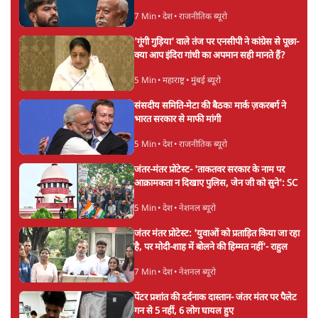
7 Min
•
देश
•
राजनीतिक ब्यूरो
'गूंगी गुड़िया' वाले तंज पर एनसीपी ने कांग्रेस से पूछा-
क्या आप इंदिरा गांधी का अपमान सही मानते हैं?
5 Min
•
महाराष्ट्र
•
मुंबई ब्यूरो
संसदीय समिति-मेटा की बैठकः मार्क ज़करबर्ग ने
भारत सरकार से माफी मांगी
5 Min
•
देश
•
राजनीतिक ब्यूरो
जंतर-मंतर प्रोटेस्ट- 'ताकतवर सरकार के नाम पर
आक्रामकता न दिखाए पुलिस, जेन जी को सुने': SC
5 Min
•
देश
•
नेशनल ब्यूरो
जंतर मंतर प्रोटेस्ट: 'युवाओं को प्रताड़ित किया जा रहा
है, पर मोदी-शाह में बोलने की हिम्मत नहीं'- राहुल
7 Min
•
देश
•
नेशनल ब्यूरो
पेंटर प्रशांत की दर्दनाक दास्तान- जंतर मंतर पर पैलेट
गन से 5 नहीं, 6 लोग घायल हुए