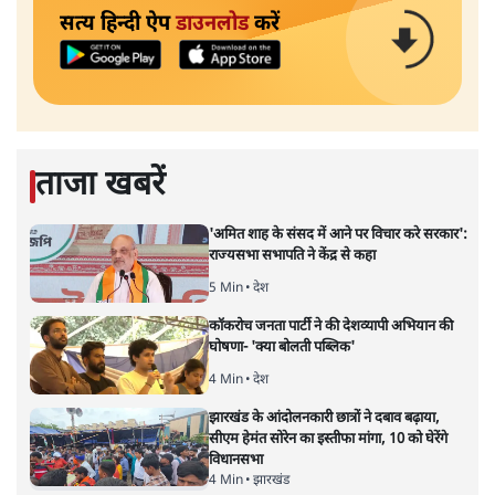
सत्य हिन्दी ऐप
डाउनलोड
करें
ताजा खबरें
'अमित शाह के संसद में आने पर विचार करे सरकार':
राज्यसभा सभापति ने केंद्र से कहा
5 Min
•
देश
कॉकरोच जनता पार्टी ने की देशव्यापी अभियान की
घोषणा- 'क्या बोलती पब्लिक'
4 Min
•
देश
झारखंड के आंदोलनकारी छात्रों ने दबाव बढ़ाया,
सीएम हेमंत सोरेन का इस्तीफा मांगा, 10 को घेरेंगे
विधानसभा
4 Min
•
झारखंड