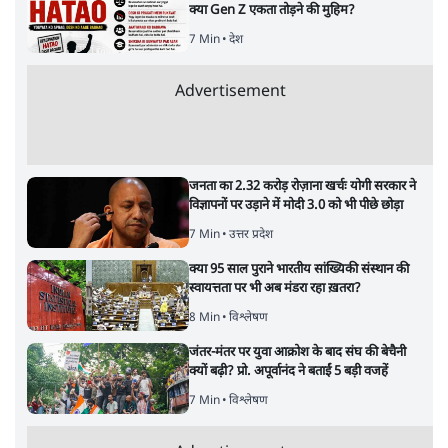
क्या Gen Z एकता तोड़ने की मुहिम?
7 Min
•
देश
Advertisement
जनता का 2.32 करोड़ रोज़ाना खर्चः योगी सरकार ने
विज्ञापनों पर उड़ाने में मोदी 3.0 को भी पीछे छोड़ा
7 Min
•
उत्तर प्रदेश
क्या 95 साल पुराने भारतीय सांख्यिकी संस्थान की
स्वायत्तता पर भी अब मंडरा रहा ख़तरा?
8 Min
•
विश्लेषण
जंतर-मंतर पर युवा आक्रोश के बाद संघ की बेचैनी
क्यों बढ़ी? प्रो. अपूर्वानंद ने बताईं 5 बड़ी वजहें
7 Min
•
विश्लेषण