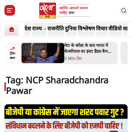
देश
राज्य
राजनीति
दुनिया
विश्लेषण
विचार
वीडियो
वक़्त
रत में
जंतर-मंतर प्रोटेस्ट- 'ताकतवर
ल बैनः
सरकार के नाम पर आक्रामकता न
ट्रेंडिंग
दिखाए पुलिस, जेन जी को सुने':
5 Min
.
देश
ख़बर
SC
Tag:
NCP Sharadchandra
Pawar