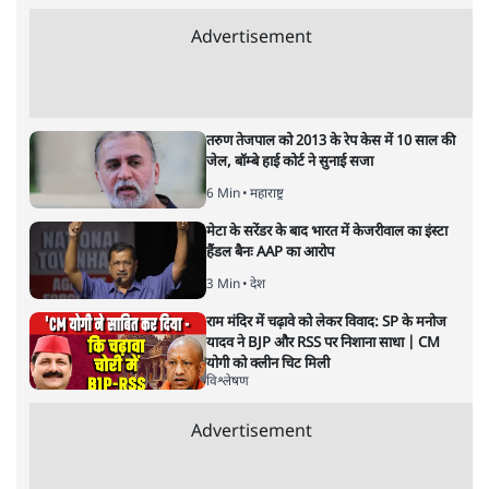
Advertisement
तरुण तेजपाल को 2013 के रेप केस में 10 साल की
जेल, बॉम्बे हाई कोर्ट ने सुनाई सजा
6 Min
•
महाराष्ट्र
मेटा के सरेंडर के बाद भारत में केजरीवाल का इंस्टा
हैंडल बैनः AAP का आरोप
3 Min
•
देश
राम मंदिर में चढ़ावे को लेकर विवाद: SP के मनोज
यादव ने BJP और RSS पर निशाना साधा | CM
योगी को क्लीन चिट मिली
विश्लेषण
Advertisement