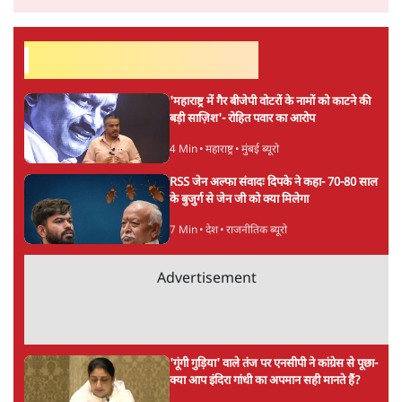
सर्वाधिक पढ़ी गयी खबरें
'महाराष्ट्र में गैर बीजेपी वोटरों के नामों को काटने की
बड़ी साज़िश'- रोहित पवार का आरोप
4 Min
•
महाराष्ट्र
•
मुंबई ब्यूरो
RSS जेन अल्फा संवादः दिपके ने कहा- 70-80 साल
के बुजुर्ग से जेन जी को क्या मिलेगा
7 Min
•
देश
•
राजनीतिक ब्यूरो
Advertisement
'गूंगी गुड़िया' वाले तंज पर एनसीपी ने कांग्रेस से पूछा-
क्या आप इंदिरा गांधी का अपमान सही मानते हैं?