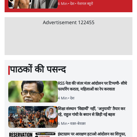
6 Min
•
देश
•
नेशनल ब्यूरो
Advertisement
122455
पाठकों की पसन्द
RSS नेता की जंतर मंतर आंदोलन पर टिप्पणी- सीधे
फायरिंग कराता, महिलाओं का रेप करवाता
4 Min
•
देश
शिक्षा संस्थान ‘विद्यार्थी’ नहीं, ‘अनुयायी’ तैयार कर
रहे, राहुल गांधी के बयान से छिड़ी नई बहस
6 Min
•
वक़्त-बेवक़्त
इंस्टाग्राम पर आरक्षण हटाओ आंदोलन का शिगूफा,