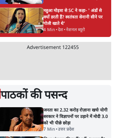
महुआ मोइत्रा से SC ने कहा- ' अंडों से
क्यों डरती हैं? स्वतंत्रता सेनानी सीने पर
गोली खाते थे'
4 Min
•
देश
•
नेशनल ब्यूरो
Advertisement
122455
पाठकों की पसन्द
जनता का 2.32 करोड़ रोज़ाना खर्चः योगी
सरकार ने विज्ञापनों पर उड़ाने में मोदी 3.0
को भी पीछे छोड़ा
7 Min
•
उत्तर प्रदेश