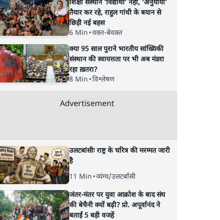
शिक्षा संस्थान ‘विद्यार्थी’ नहीं, ‘अनुयायी’
तैयार कर रहे, राहुल गांधी के बयान से
छिड़ी नई बहस
6 Min
•
वक़्त-बेवक़्त
क्या 95 साल पुराने भारतीय सांख्यिकी
संस्थान की स्वायत्तता पर भी अब मंडरा
रहा ख़तरा?
8 Min
•
विश्लेषण
Advertisement
उलटबांसीः राष्ट्र के चरित्र की मरम्मत जारी
है
11 Min
•
व्यंग्य/उलटबाँसी
जंतर-मंतर पर युवा आक्रोश के बाद संघ
की बेचैनी क्यों बढ़ी? प्रो. अपूर्वानंद ने
बताईं 5 बड़ी वजहें