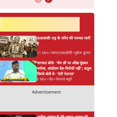
सर्वाधिक पढ़ी गयी खबरें
उलटबांसीः राष्ट्र के चरित्र की मरम्मत जारी
है
11 Min
•
व्यंग्य/उलटबाँसी
•
मुकेश कुमार
भागवत बोले- 'जेन ज़ी पर आँख मूंदकर
भरोसा, आंदोलन देश-विरोधी नहीं'; अतुल
लिमये बोले थे- 'एंटी नेशनल'
6 Min
•
देश
•
नेशनल ब्यूरो
Advertisement