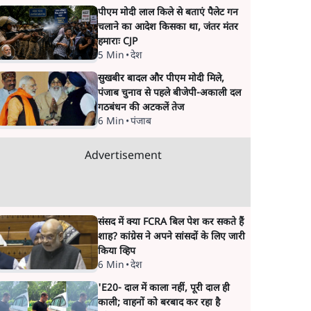
पीएम मोदी लाल किले से बताएं पैलेट गन
चलाने का आदेश किसका था, जंतर मंतर
हमाराः CJP
5 Min
•
देश
सुखबीर बादल और पीएम मोदी मिले,
पंजाब चुनाव से पहले बीजेपी-अकाली दल
गठबंधन की अटकलें तेज
6 Min
•
पंजाब
Advertisement
संसद में क्या FCRA बिल पेश कर सकते हैं
शाह? कांग्रेस ने अपने सांसदों के लिए जारी
किया व्हिप
6 Min
•
देश
'E20- दाल में काला नहीं, पूरी दाल ही
काली; वाहनों को बरबाद कर रहा है