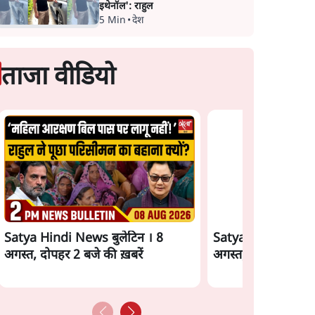
इथेनॉल': राहुल
5 Min
•
देश
ताजा वीडियो
Satya Hindi News बुलेटिन । 8
Satya Hindi News 
अगस्त, दोपहर 2 बजे की ख़बरें
अगस्त, सुबह 11 बजे क