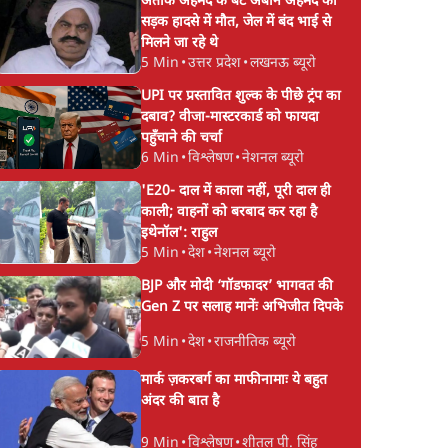
अतीक अहमद के बेटे अबान अहमद की
सड़क हादसे में मौत, जेल में बंद भाई से
मिलने जा रहे थे
5 Min
•
उत्तर प्रदेश
•
लखनऊ ब्यूरो
UPI पर प्रस्तावित शुल्क के पीछे ट्रंप का
दबाव? वीजा-मास्टरकार्ड को फायदा
पहुँचाने की चर्चा
6 Min
•
विश्लेषण
•
नेशनल ब्यूरो
'E20- दाल में काला नहीं, पूरी दाल ही
काली; वाहनों को बरबाद कर रहा है
इथेनॉल': राहुल
5 Min
•
देश
•
नेशनल ब्यूरो
BJP और मोदी ‘गॉडफादर’ भागवत की
Gen Z पर सलाह मानेंः अभिजीत दिपके
5 Min
•
देश
•
राजनीतिक ब्यूरो
मार्क ज़करबर्ग का माफीनामाः ये बहुत
अंदर की बात है
9 Min
•
विश्लेषण
•
शीतल पी. सिंह