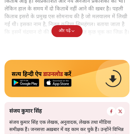
किताबें आई हैं। स्वप्रकाशित और नये अनजाने प्रकाशकों की भी।
लेकिन हाल के समय में दो किताबें नहीं आने की खबर है। पहली
किताब इसरो के प्रमुख एस सोमनाथ की है जो मलयालम में लिखी
गई थी। इसका नाम है, निलवु कुडिचा सिमहंगल। बताया जाता है
और पढ़ें
कि इसमें चंद्रयान दो की नाकामी से संबंधित कुछ चूक का जिक्र है।
सत्य हिन्दी ऐप
डाउनलोड
करें
संजय कुमार सिंह
संजय कुमार सिंह एक लेखक, अनुवादक, लेखक तथा मीडिया
समीक्षक हैं। जनसत्ता अख़बार में वह काम कर चुके हैं। उन्होंने विभिन्न