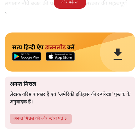
और पढ़ें
लगातार नौवें बजट की प्रस्तुति को अपनी सरकार की महत्वपूर्ण
उपलब्धि बताने पर मजबूर होना पड़ा।
सत्य हिन्दी ऐप
डाउनलोड
करें
अनन्त मित्तल
लेखक वरिष्ठ पत्रकार हैं एवं 'अमेरिकी इतिहास की रूपरेखा' पुस्तक के
अनुवादक हैं।
अनन्त मित्तल
की और स्टोरी पढ़ें