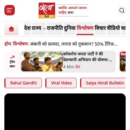
देश
राज्य
राजनीति
दुनिया
विश्लेषण
विचार
वीडियो
वक़्त
होम
/
विश्लेषण
/
अंबानी को फ़ायदा, जनता को नुकसान? 50% टैरिफ़
कूटनीति फेल होने का नतीजा?
ात्रों ने
कॉकरोच जनता पार्टी ने की
त सोरेन का
देशव्यापी अभियान की घोषणा-
ट्रेंडिंग
ंगे
'क्या बोलती पब्लिक'
4 Min
.
देश
ख़बर
Rahul Gandhi
Viral Video
Satya Hindi Bulletin