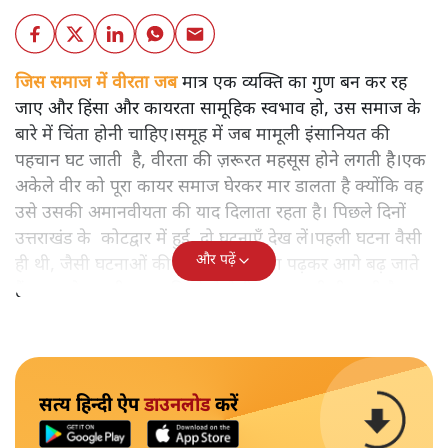
जिस समाज में वीरता जब
मात्र एक व्यक्ति का गुण बन कर रह
जाए और हिंसा और कायरता सामूहिक स्वभाव हो, उस समाज के
बारे में चिंता होनी चाहिए।समूह में जब मामूली इंसानियत की
पहचान घट जाती है, वीरता की ज़रूरत महसूस होने लगती है।एक
अकेले वीर को पूरा कायर समाज घेरकर मार डालता है क्योंकि वह
उसे उसकी अमानवीयता की याद दिलाता रहता है। पिछले दिनों
उत्तराखंड के कोटद्वार में हुई दो घटनाएँ देख लें।पहली घटना वैसी
और पढ़ें
ही थी, जैसी घटनाओं की खबर हम रोज़ाना पढ़कर आगे बढ़ जाते
हैं।भारत के तक़रीबन हर हिस्से से ऐसी खबर आती ही रहती है।
सत्य हिन्दी ऐप
डाउनलोड
करें