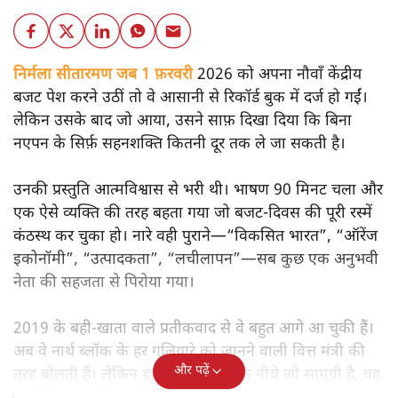
निर्मला सीतारमण जब 1 फ़रवरी
2026 को अपना नौवाँ केंद्रीय
बजट पेश करने उठीं तो वे आसानी से रिकॉर्ड बुक में दर्ज हो गईं।
लेकिन उसके बाद जो आया, उसने साफ़ दिखा दिया कि बिना
नएपन के सिर्फ़ सहनशक्ति कितनी दूर तक ले जा सकती है।
उनकी प्रस्तुति आत्मविश्वास से भरी थी। भाषण 90 मिनट चला और
एक ऐसे व्यक्ति की तरह बहता गया जो बजट‑दिवस की पूरी रस्में
कंठस्थ कर चुका हो। नारे वही पुराने—“विकसित भारत”, “ऑरेंज
इकोनॉमी”, “उत्पादकता”, “लचीलापन”—सब कुछ एक अनुभवी
नेता की सहजता से पिरोया गया।
2019 के बही‑खाता वाले प्रतीकवाद से वे बहुत आगे आ चुकी हैं।
अब वे नार्थ ब्लॉक के हर गलियारे को जानने वाली वित्त मंत्री की
और पढ़ें
तरह बोलती हैं। लेकिन इस आत्मविश्वास के नीचे जो सामग्री है, वह