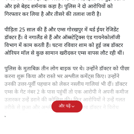
और इसे बेहद शर्मनाक कहा है। पुलिस ने दो आरोपियों को
गिरफ्तार कर लिया है और तीसरे की तलाश जारी है।
पीड़िता 25 साल की हैं और एम्स गोरखपुर में थर्ड ईयर रेजिडेंट
डॉक्टर हैं। वे नगालैंड से हैं और ऑब्स्टेट्रिक्स एंड गायनेकोलॉजी
विभाग में काम करती हैं। घटना रविवार शाम को हुई जब डॉक्टर
ओरियन मॉल से कुछ सामान खरीदकर एम्स वापस लौट रही थीं।
पुलिस के मुताबिक़ तीन लोग बाइक पर थे। उन्होंने डॉक्टर को पीछा
करना शुरू किया और रास्ते भर अश्लील कमेंट्स किए। उन्होंने
उनकी उत्तर-पूर्वी पहचान को लेकर नस्लीय गालियां भी दीं। डॉक्टर
एम्स के गेट नंबर 2 के पास पहुंचीं तो एक आरोपी ने अपनी कमीज
उतारकर उन्हें डराने की कोशिश की। फिर आरोपियों ने उन्हें गलत
और पढ़ें
तरीके से छुआ और अश्लील इशारे किए। जब डॉक्टर ने विरोध
किया और चिल्लाईं, तो आरोपी धमकियाँ देकर भाग गए।