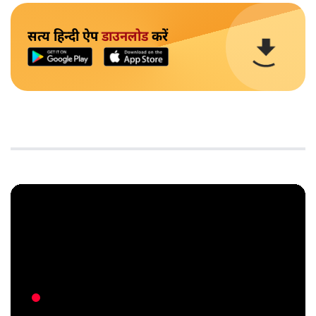
सत्य हिन्दी ऐप
डाउनलोड
करें