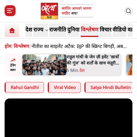
देश
राज्य
राजनीति
दुनिया
विश्लेषण
विचार
वीडियो
वक़्त
होम
/
विश्लेषण
/
नीतीश का साइलेंट अटैक: BJP की स्क्रिप्ट बिगड़ी, अब
मुसीबत MODI की!
ं और
राहुल गांधी के जेन ज़ी इवेंट 'छात्रों
तीजा,
की गूंज' को शर्तों के साथ मंज़ूरी
ट्रेंडिंग
देना पड़ा
5 Min
.
देश
ख़बर
Rahul Gandhi
Viral Video
Satya Hindi Bulletin