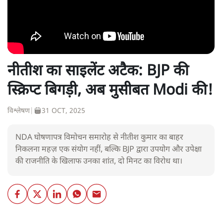
नीतीश का साइलेंट अटैक: BJP की
स्क्रिप्ट बिगड़ी, अब मुसीबत Modi की!
विश्लेषण
|
31 OCT, 2025
NDA घोषणापत्र विमोचन समारोह से नीतीश कुमार का बाहर
निकलना महज़ एक संयोग नहीं, बल्कि BJP द्वारा उपयोग और उपेक्षा
की राजनीति के खिलाफ उनका शांत, दो मिनट का विरोध था।