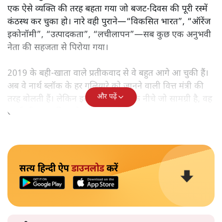
एक ऐसे व्यक्ति की तरह बहता गया जो बजट‑दिवस की पूरी रस्में
कंठस्थ कर चुका हो। नारे वही पुराने—“विकसित भारत”, “ऑरेंज
इकोनॉमी”, “उत्पादकता”, “लचीलापन”—सब कुछ एक अनुभवी
नेता की सहजता से पिरोया गया।
2019 के बही‑खाता वाले प्रतीकवाद से वे बहुत आगे आ चुकी हैं।
अब वे नार्थ ब्लॉक के हर गलियारे को जानने वाली वित्त मंत्री की
और पढ़ें
तरह बोलती हैं। लेकिन इस आत्मविश्वास के नीचे जो सामग्री है, वह
उतनी ही अनुमानित और दोहराव भरी।
सत्य हिन्दी ऐप
डाउनलोड
करें