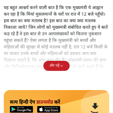
यह बहुत आश्चर्य करने वाली बात है कि एक मुख्यमंत्री ये आह्वान
कर रहा है कि मियांं मुसलमानों के घरों पर रात में 12 बजे पहुँचो।
इस बात का क्या मतलब है? इस बात का क्या क्या मतलब
निकाला जाये? जिन लोगों को मुख्यमंत्री संबोधित करते हुए ये बातें
कह रहे हैं वे इस बात से उन अल्पसंख्यकों को कितना नुकसान
पहुंचा सकते हैं? ऐसा लगता है कि मुख्यमंत्री को बच्चों और
महिलाओं की सुरक्षा से कोई मतलब नहीं है, रात 12 बजे किसी के
घर जाकर उनके बच्चों और महिलाओं को डराकर आप क्या
दिखाना चाहते हैं, कि आप बहुत वीर हैं? मुख्यमंत्री सरमा की घृणा
और पढ़ें
और गैरजिम्मेदाराना ज़बान यहीं नहीं रुकती वो आगे कहते हैं कि
"अगर रिक्शा का किराया 5 रुपये है, तो उन्हें 4 रुपये दो।"
सत्य हिन्दी ऐप
डाउनलोड
करें