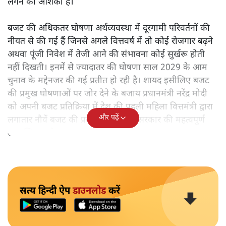
लगने की आशंका है।
बजट की अधिकतर घोषणा अर्थव्यवस्था में दूरगामी परिवर्तनों की
नीयत से की गई हैं जिनसे अगले वित्तवर्ष में तो कोई रोजगार बढ़ने
अथवा पूंजी निवेश में तेजी आने की संभावना कोई सुर्खरू होती
नहीं दिखती। इनमें से ज्यादातर की घोषणा साल 2029 के आम
चुनाव के मद्देनजर की गई प्रतीत हो रही है। शायद इसीलिए बजट
की प्रमुख घोषणाओं पर जोर देने के बजाय प्रधानमंत्री नरेंद्र मोदी
को अपनी बजट प्रतिक्रिया में देश की पहली महिला वित्तमंत्री द्वारा
और पढ़ें
लगातार नौवें बजट की प्रस्तुति को अपनी सरकार की महत्वपूर्ण
उपलब्धि बताने पर मजबूर होना पड़ा।
सत्य हिन्दी ऐप
डाउनलोड
करें