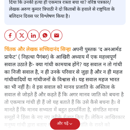
दिया कि उनकी हत्या ही एकमात्र रास्ता बचा था? वरिष्ठ पत्रकार/
लेखक अरुण कुमार त्रिपाठी ने दो किताबों के हवाले से राष्ट्रपिता के
बलिदान दिवस पर विश्लेषण किया है।
चिंतक और लेखक सच्चिदानंद सिन्हा
अपनी पुस्तक ‘द अनआर्मड
प्राफेट’ ( निहत्था पैगंबर) के आखिरी अध्याय में एक महत्त्वपूर्ण
सवाल उठाते हैः- क्या गांधी कामयाब होंगे? यह सवाल न तो गांधी
का निजी सवाल है, न ही उनके परिवार से जुड़ा है और न ही महज
गांधीवादियों या गांधीजनों के विश्वास से। यह सवाल महज भारत
का भी नहीं है। वे इस सवाल को मानव प्रजाति के अस्तित्व के
सवाल से जोड़ते हैं और कहते हैं कि अगर मानव जाति को बचना है
तो एकमात्र गांधी ही हैं जो यह बताते हैं कि उसे कैसे बचना है। वे
मानते हैं कि मानव सभ्यता में बहुत हठधर्मिता है, संगठित मानव
समूहों ने हिंसा के नए नए तरीके ईजाद किए हैं। लेकिन आखिरकार
और पढ़ें
मनुष्य गांधी द्वारा बताए गए अहिंसा और शांति के रास्ते को