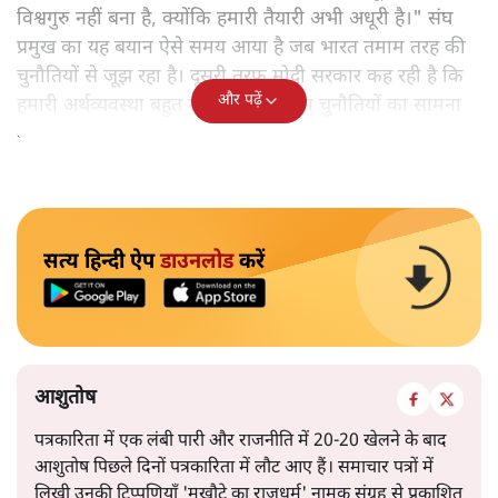
विश्वगुरु नहीं बना है, क्योंकि हमारी तैयारी अभी अधूरी है।" संघ
प्रमुख का यह बयान ऐसे समय आया है जब भारत तमाम तरह की
चुनौतियों से जूझ रहा है। दूसरी तरफ मोदी सरकार कह रही है कि
और पढ़ें
हमारी अर्थव्यवस्था बहुत मजबूत है और हम चुनौतियों का सामना
कर सकते हैं।
सत्य हिन्दी ऐप
डाउनलोड
करें
आशुतोष
पत्रकारिता में एक लंबी पारी और राजनीति में 20-20 खेलने के बाद
आशुतोष पिछले दिनों पत्रकारिता में लौट आए हैं। समाचार पत्रों में
लिखी उनकी टिप्पणियाँ 'मुखौटे का राजधर्म' नामक संग्रह से प्रकाशित