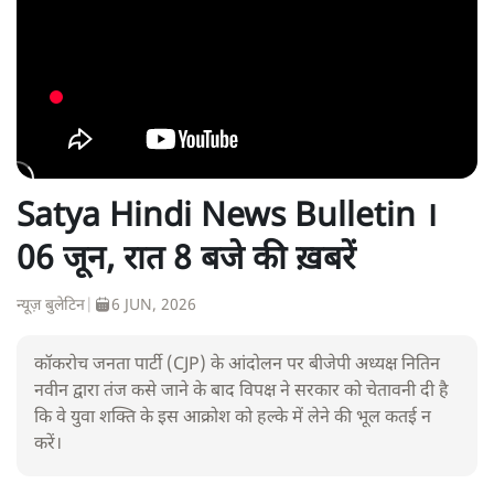
Satya Hindi News Bulletin ।
06 जून, रात 8 बजे की ख़बरें
न्यूज़ बुलेटिन
|
6 JUN, 2026
कॉकरोच जनता पार्टी (CJP) के आंदोलन पर बीजेपी अध्यक्ष नितिन
नवीन द्वारा तंज कसे जाने के बाद विपक्ष ने सरकार को चेतावनी दी है
कि वे युवा शक्ति के इस आक्रोश को हल्के में लेने की भूल कतई न
करें।