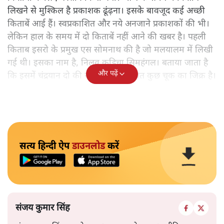
लिखने से मुश्किल है प्रकाशक ढूंढ़ना। इसके बावजूद कई अच्छी
किताबें आई हैं। स्वप्रकाशित और नये अनजाने प्रकाशकों की भी।
लेकिन हाल के समय में दो किताबें नहीं आने की खबर है। पहली
किताब इसरो के प्रमुख एस सोमनाथ की है जो मलयालम में लिखी
गई थी। इसका नाम है, निलवु कुडिचा सिमहंगल। बताया जाता है
और पढ़ें
कि इसमें चंद्रयान दो की नाकामी से संबंधित कुछ चूक का जिक्र है।
सत्य हिन्दी ऐप
डाउनलोड
करें
संजय कुमार सिंह