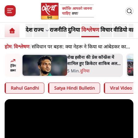
देश
राज्य
राजनीति
दुनिया
विश्लेषण
विचार
वीडियो
वक़्त
होम
/
विश्लेषण
/
संविधान पर बहस: क्या नेहरू ने किया था आंबेडकर का
अपमान?
अबान अहमद
शेख हसीना की प्रेस कॉन्फ्रेंस में
ेल में बंद
शामिल हुए क्रिकेटर शाकिब अल
ट्रेंडिंग
हसन के घर पर पेट्रोल बम से हमला
5 Min
.
दुनिया
ख़बर
Rahul Gandhi
Satya Hindi Bulletin
Viral Video