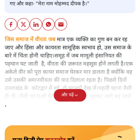
गए और कहा- "मेरा नाम मोहम्मद दीपक है।"
जिस समाज में वीरता जब
मात्र एक व्यक्ति का गुण बन कर रह
जाए और हिंसा और कायरता सामूहिक स्वभाव हो, उस समाज के
बारे में चिंता होनी चाहिए।समूह में जब मामूली इंसानियत की
पहचान घट जाती है, वीरता की ज़रूरत महसूस होने लगती है।एक
अकेले वीर को पूरा कायर समाज घेरकर मार डालता है क्योंकि वह
उसे उसकी अमानवीयता की याद दिलाता रहता है। पिछले दिनों
उत्तराखंड के कोटद्वार में हुई दो घटनाएँ देख लें।पहली घटना वैसी
और पढ़ें
ही थी, जैसी घटनाओं की खबर हम रोज़ाना पढ़कर आगे बढ़ जाते
हैं।भारत के तक़रीबन हर हिस्से से ऐसी खबर आती ही रहती है।