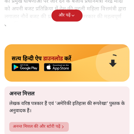
की प्रमुख घोषणाओं पर जोर देने के बजाय प्रधानमंत्री नरेंद्र मोदी
को अपनी बजट प्रतिक्रिया में देश की पहली महिला वित्तमंत्री द्वारा
और पढ़ें
लगातार नौवें बजट की प्रस्तुति को अपनी सरकार की महत्वपूर्ण
उपलब्धि बताने पर मजबूर होना पड़ा।
सत्य हिन्दी ऐप
डाउनलोड
करें
अनन्त मित्तल
लेखक वरिष्ठ पत्रकार हैं एवं 'अमेरिकी इतिहास की रूपरेखा' पुस्तक के
अनुवादक हैं।
अनन्त मित्तल
की और स्टोरी पढ़ें