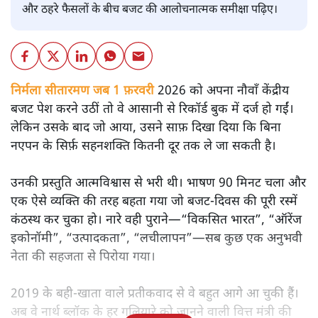
और ठहरे फैसलों के बीच बजट की आलोचनात्मक समीक्षा पढ़िए।
निर्मला सीतारमण जब 1 फ़रवरी
2026 को अपना नौवाँ केंद्रीय
बजट पेश करने उठीं तो वे आसानी से रिकॉर्ड बुक में दर्ज हो गईं।
लेकिन उसके बाद जो आया, उसने साफ़ दिखा दिया कि बिना
नएपन के सिर्फ़ सहनशक्ति कितनी दूर तक ले जा सकती है।
उनकी प्रस्तुति आत्मविश्वास से भरी थी। भाषण 90 मिनट चला और
एक ऐसे व्यक्ति की तरह बहता गया जो बजट‑दिवस की पूरी रस्में
कंठस्थ कर चुका हो। नारे वही पुराने—“विकसित भारत”, “ऑरेंज
इकोनॉमी”, “उत्पादकता”, “लचीलापन”—सब कुछ एक अनुभवी
नेता की सहजता से पिरोया गया।
2019 के बही‑खाता वाले प्रतीकवाद से वे बहुत आगे आ चुकी हैं।
अब वे नार्थ ब्लॉक के हर गलियारे को जानने वाली वित्त मंत्री की