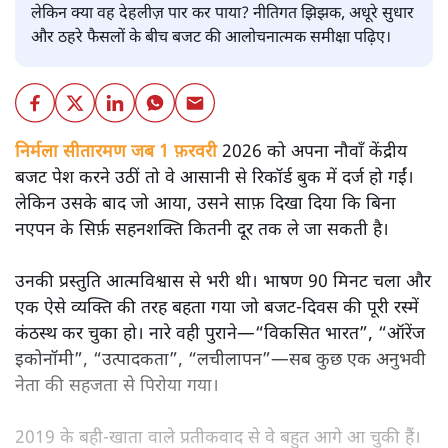
लेकिन क्या वह देहलीज़ पार कर पाया? नीतिगत झिझक, अधूरे सुधार
और ठहरे फैसलों के बीच बजट की आलोचनात्मक समीक्षा पढ़िए।
निर्मला सीतारमण जब 1 फ़रवरी
2026 को अपना नौवाँ केंद्रीय
बजट पेश करने उठीं तो वे आसानी से रिकॉर्ड बुक में दर्ज हो गईं।
लेकिन उसके बाद जो आया, उसने साफ़ दिखा दिया कि बिना
नएपन के सिर्फ़ सहनशक्ति कितनी दूर तक ले जा सकती है।
उनकी प्रस्तुति आत्मविश्वास से भरी थी। भाषण 90 मिनट चला और
एक ऐसे व्यक्ति की तरह बहता गया जो बजट‑दिवस की पूरी रस्में
कंठस्थ कर चुका हो। नारे वही पुराने—“विकसित भारत”, “ऑरेंज
इकोनॉमी”, “उत्पादकता”, “लचीलापन”—सब कुछ एक अनुभवी
नेता की सहजता से पिरोया गया।
2019 के बही‑खाता वाले प्रतीकवाद से वे बहुत आगे आ चुकी हैं।