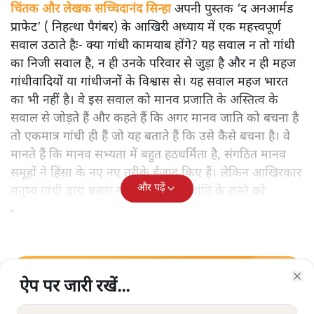
चिंतक और लेखक सच्चिदानंद सिन्हा
अपनी पुस्तक ‘द अनआर्मड
प्राफेट’ ( निहत्था पैगंबर) के आखिरी अध्याय में एक महत्त्वपूर्ण
सवाल उठाते हैः- क्या गांधी कामयाब होंगे? यह सवाल न तो गांधी
का निजी सवाल है, न ही उनके परिवार से जुड़ा है और न ही महज
गांधीवादियों या गांधीजनों के विश्वास से। यह सवाल महज भारत
का भी नहीं है। वे इस सवाल को मानव प्रजाति के अस्तित्व के
सवाल से जोड़ते हैं और कहते हैं कि अगर मानव जाति को बचना है
तो एकमात्र गांधी ही हैं जो यह बताते हैं कि उसे कैसे बचना है। वे
मानते हैं कि मानव सभ्यता में बहुत हठधर्मिता है, संगठित मानव
समूहों ने हिंसा के नए नए तरीके ईजाद किए हैं। लेकिन आखिरकार
और पढ़ें
मनुष्य गांधी द्वारा बताए गए अहिंसा और शांति के रास्ते को
अपनाएगा।
ऐप पर जारी रखें...
ऐप पर जारी रखें...
ऐप पर जारी रखें...
ऐप पर जारी रखें...
ऐप पर जारी रखें...
ऐप पर जारी रखें...
सत्य हिन्दी ऐप
डाउनलोड
करें
Clo
Clo
Clo
Clo
Clo
Clo