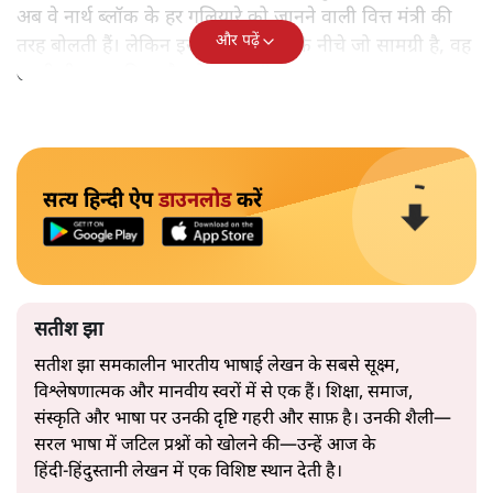
अब वे नार्थ ब्लॉक के हर गलियारे को जानने वाली वित्त मंत्री की
और पढ़ें
तरह बोलती हैं। लेकिन इस आत्मविश्वास के नीचे जो सामग्री है, वह
उतनी ही अनुमानित और दोहराव भरी।
सत्य हिन्दी ऐप
डाउनलोड
करें
सतीश झा
सतीश झा समकालीन भारतीय भाषाई लेखन के सबसे सूक्ष्म,
विश्लेषणात्मक और मानवीय स्वरों में से एक हैं। शिक्षा, समाज,
संस्कृति और भाषा पर उनकी दृष्टि गहरी और साफ़ है। उनकी शैली—
सरल भाषा में जटिल प्रश्नों को खोलने की—उन्हें आज के
हिंदी‑हिंदुस्तानी लेखन में एक विशिष्ट स्थान देती है।