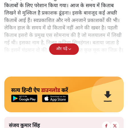
किताबों के लिए परेशान किया गया। आज के समय में किताब
लिखने से मुश्किल है प्रकाशक ढूंढ़ना। इसके बावजूद कई अच्छी
किताबें आई हैं। स्वप्रकाशित और नये अनजाने प्रकाशकों की भी।
लेकिन हाल के समय में दो किताबें नहीं आने की खबर है। पहली
किताब इसरो के प्रमुख एस सोमनाथ की है जो मलयालम में लिखी
गई थी। इसका नाम है, निलवु कुडिचा सिमहंगल। बताया जाता है
और पढ़ें
कि इसमें चंद्रयान दो की नाकामी से संबंधित कुछ चूक का जिक्र है।
सत्य हिन्दी ऐप
डाउनलोड
करें
संजय कुमार सिंह