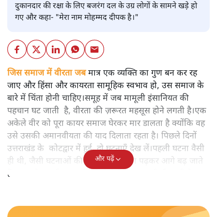
दुकानदार की रक्षा के लिए बजरंग दल के उग्र लोगों के सामने खड़े हो
गए और कहा- "मेरा नाम मोहम्मद दीपक है।"
जिस समाज में वीरता जब
मात्र एक व्यक्ति का गुण बन कर रह
जाए और हिंसा और कायरता सामूहिक स्वभाव हो, उस समाज के
बारे में चिंता होनी चाहिए।समूह में जब मामूली इंसानियत की
पहचान घट जाती है, वीरता की ज़रूरत महसूस होने लगती है।एक
अकेले वीर को पूरा कायर समाज घेरकर मार डालता है क्योंकि वह
उसे उसकी अमानवीयता की याद दिलाता रहता है। पिछले दिनों
उत्तराखंड के कोटद्वार में हुई दो घटनाएँ देख लें।पहली घटना वैसी
और पढ़ें
ही थी, जैसी घटनाओं की खबर हम रोज़ाना पढ़कर आगे बढ़ जाते
हैं।भारत के तक़रीबन हर हिस्से से ऐसी खबर आती ही रहती है।