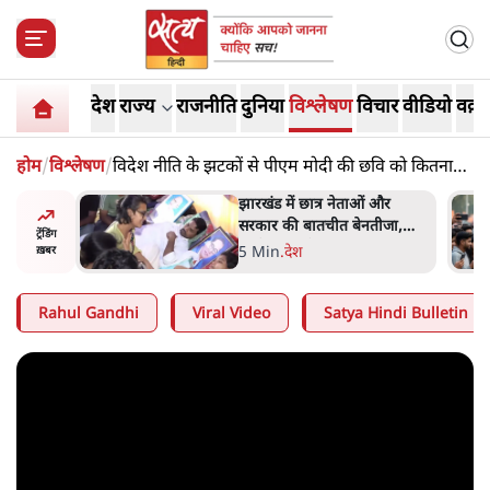
देश
राज्य
राजनीति
दुनिया
विश्लेषण
विचार
वीडियो
वक़्त
होम
/
विश्लेषण
/
विदेश नीति के झटकों से पीएम मोदी की छवि को कितना
नुक़सान?
ess
झारखंड में छात्र नेताओं और
ा 'Kya
सरकार की बातचीत बेनतीजा,
ट्रेंडिंग
न, चुनाव
आंदोलन जारी
5 Min
.
देश
ख़बर
Rahul Gandhi
Viral Video
Satya Hindi Bulletin