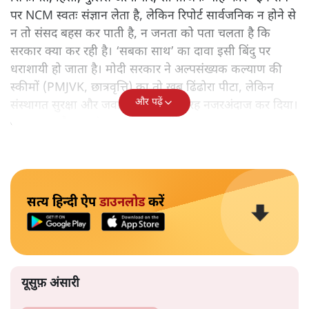
पर NCM स्वतः संज्ञान लेता है, लेकिन रिपोर्ट सार्वजनिक न होने से
न तो संसद बहस कर पाती है, न जनता को पता चलता है कि
सरकार क्या कर रही है। ‘सबका साथ’ का दावा इसी बिंदु पर
धराशायी हो जाता है। मोदी सरकार ने अल्पसंख्यक कल्याण की
स्कीमों (PMJVK, छात्रवृत्ति) का तो खूब ढिंढोरा पीटा, लेकिन
और पढ़ें
संस्थागत सुरक्षा और जवाबदेही को पूरी तरह नजरअंदाज कर दिया।
यह कटघरा है – जहां सरकार खुद खड़ी है।
सत्य हिन्दी ऐप
डाउनलोड
करें
यूसुफ़ अंसारी