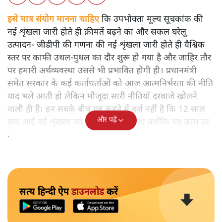
इसे मात्र संयोग मानना चाहिए
कि उपभोक्ता मूल्य सूचकांक की
नई शृंखला जारी होते ही क़ीमतें बढ़ने का और सकल घरेलू
उत्पादन- जीडीपी की गणना की नई शृंखला जारी होते ही वैश्विक
स्तर पर काफी उथल-पुथल का दौर शुरू हो गया है और जाहिर तौर
पर हमारी अर्थव्यवस्था उससे भी प्रभावित होगी ही। प्रधानमंत्री
समेत सरकार के कई कर्ताधर्ताओं को आज आत्मनिर्भरता की नीति
याद भले आती हो लेकिन मौजूदा सारी नीतियाँ दरवाजे खोलने
वाली ही हैं। इन सबके बीच यह कहने में हर्ज नहीं है कि 12 साल
और पढ़ें
बाद आई नई शृंखला का स्वागत होना चाहिए क्योंकि यह काम हर
दस साल में हो जाना चाहिए।
सत्य हिन्दी ऐप
डाउनलोड
करें