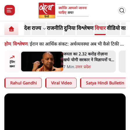
देश
राज्य
राजनीति
दुनिया
विश्लेषण
विचार
वीडियो
वक़्त
होम
/
विश्लेषण
/
ईरान का आर्थिक संकट: अर्थव्यवस्था अब भी कैसे टिकी हुई
है?
 विपक्ष का
जनता का 2.32 करोड़ रोज़ाना
हे हैं
खर्चः योगी सरकार ने विज्ञापनों पर
ट्रेंडिंग
गार हैं'
उड़ाने में मोदी 3.0 को भी पीछे
7 Min
.
उत्तर प्रदेश
ख़बर
छोड़ा
Rahul Gandhi
Viral Video
Satya Hindi Bulletin