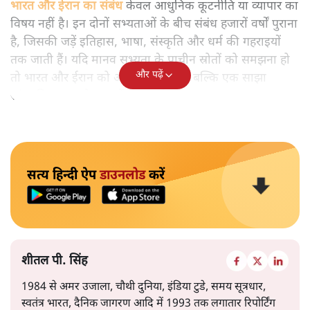
भारत और ईरान का संबंध
केवल आधुनिक कूटनीति या व्यापार का
विषय नहीं है। इन दोनों सभ्यताओं के बीच संबंध हजारों वर्षों पुराना
है, जिसकी जड़ें इतिहास, भाषा, संस्कृति और धर्म की गहराइयों
तक जाती हैं। यदि मानव सभ्यता के प्राचीन स्रोतों को समझना हो
और पढ़ें
तो भारत और ईरान को अलग-अलग नहीं, बल्कि एक साझा
सांस्कृतिक धारा के रूप में देखना होगा।
सत्य हिन्दी ऐप
डाउनलोड
करें
शीतल पी. सिंह
1984 से अमर उजाला, चौथी दुनिया, इंडिया टुडे, समय सूत्रधार,
स्वतंत्र भारत, दैनिक जागरण आदि में 1993 तक लगातार रिपोर्टिंग