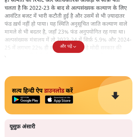
हैं। समिति की रिपोर्ट और आधिकारिक आँकड़ों से साफ़ पता
चलता है कि 2022-23 के बाद से अल्पसंख्यक कल्याण के लिए
आवंटित बजट में भारी कटौती हुई है और उसमें से भी ज़्यादातर
फंड ख़र्च नहीं हो पाया। यह स्थिति अनुसूचित जाति कल्याण वाले
मामले से भी बदतर है, जहाँ 23% फंड अनुपयोगित रह गया था।
अल्पसंख्यक मंत्रालय में तो 2023-24 में सिर्फ़ 5.9% और 2024-
और पढ़ें
25 में लगभग 22% ही ख़र्च हुआ। ये आँकड़े मोदी सरकार की
अल्पसंख्यक-विरोधी नीति का जीता-जागता सबूत हैं।
सत्य हिन्दी ऐप
डाउनलोड
करें
यूसुफ़ अंसारी