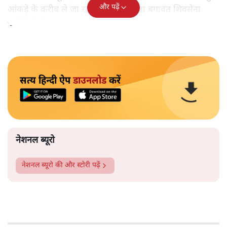
और पढ़ें
आंकड़े के करीब ले जा रही है। जिसमें ताजा बगावत शिवसेना
यूबीटी की है।
सत्य हिन्दी ऐप
डाउनलोड
करें
नेशनल ब्यूरो
नेशनल ब्यूरो
की और स्टोरी पढ़ें