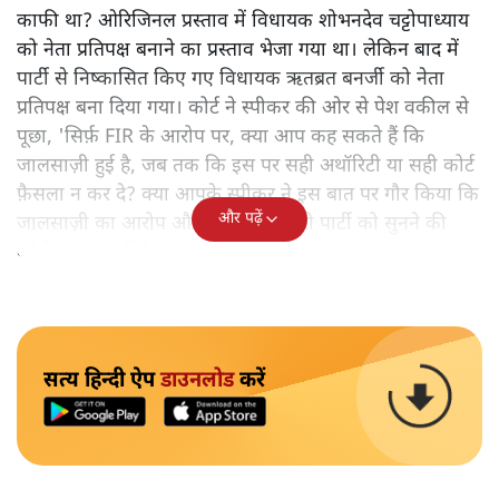
काफी था? ओरिजिनल प्रस्ताव में विधायक शोभनदेव चट्टोपाध्याय
को नेता प्रतिपक्ष बनाने का प्रस्ताव भेजा गया था। लेकिन बाद में
पार्टी से निष्कासित किए गए विधायक ऋतब्रत बनर्जी को नेता
प्रतिपक्ष बना दिया गया। कोर्ट ने स्पीकर की ओर से पेश वकील से
पूछा, 'सिर्फ़ FIR के आरोप पर, क्या आप कह सकते हैं कि
जालसाज़ी हुई है, जब तक कि इस पर सही अथॉरिटी या सही कोर्ट
फ़ैसला न कर दे? क्या आपके स्पीकर ने इस बात पर गौर किया कि
और पढ़ें
जालसाज़ी का आरोप और FIR है तो दूसरी पार्टी को सुनने की
कोई ज़रूरत नहीं है?'
सत्य हिन्दी ऐप
डाउनलोड
करें