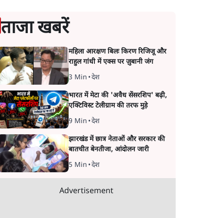
ताजा खबरें
महिला आरक्षण बिलः किरण रिजिजू और
राहुल गांधी में एक्स पर ज़ुबानी जंग
3 Min
•
देश
भारत में मेटा की 'अवैध सेंसरशिप' बढ़ी,
एक्टिविस्ट टेलीग्राम की तरफ मुड़े
9 Min
•
देश
झारखंड में छात्र नेताओं और सरकार की
बातचीत बेनतीजा, आंदोलन जारी
5 Min
•
देश
Advertisement