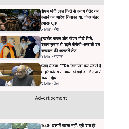
पीएम मोदी लाल किले से बताएं पैलेट गन
चलाने का आदेश किसका था, जंतर मंतर
हमाराः CJP
5 Min
•
देश
सुखबीर बादल और पीएम मोदी मिले,
पंजाब चुनाव से पहले बीजेपी-अकाली दल
गठबंधन की अटकलें तेज
6 Min
•
पंजाब
संसद में क्या FCRA बिल पेश कर सकते हैं
शाह? कांग्रेस ने अपने सांसदों के लिए जारी
किया व्हिप
6 Min
•
देश
Advertisement
'E20- दाल में काला नहीं, पूरी दाल ही