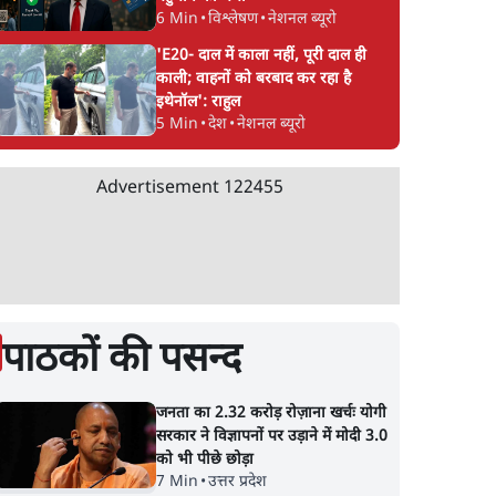
6 Min
•
विश्लेषण
•
नेशनल ब्यूरो
'E20- दाल में काला नहीं, पूरी दाल ही
काली; वाहनों को बरबाद कर रहा है
इथेनॉल': राहुल
5 Min
•
देश
•
नेशनल ब्यूरो
Advertisement
122455
पाठकों की पसन्द
जनता का 2.32 करोड़ रोज़ाना खर्चः योगी
सरकार ने विज्ञापनों पर उड़ाने में मोदी 3.0
को भी पीछे छोड़ा
7 Min
•
उत्तर प्रदेश