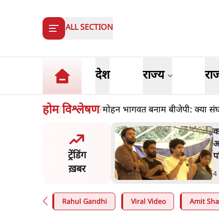
ALL SECTION
देश
राज्य
रा
होम
विश्लेषण
मोहन भागवत बनाम बीजेपी: क्या संघ
/
/
 अहमद के बेटे अबान अहमद
क
़क हादसे में मौत, जेल में बंद
अ
ट्रेंडिंग
े मिलने जा रहे थे
प
ख़बर
n
.
उत्तर प्रदेश
4
Rahul Gandhi
Viral Video
Amit Sh