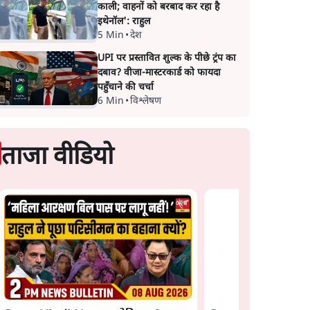
काली; वाहनों को बरबाद कर रहा है
इथेनॉल': राहुल
5 Min
•
देश
UPI पर प्रस्तावित शुल्क के पीछे ट्रंप का
दबाव? वीजा-मास्टरकार्ड को फायदा
पहुँचाने की चर्चा
6 Min
•
विश्लेषण
ताजा वीडियो