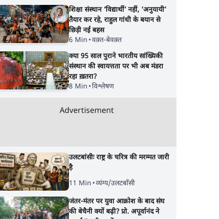
शिक्षा संस्थान ‘विद्यार्थी’ नहीं, ‘अनुयायी’
तैयार कर रहे, राहुल गांधी के बयान से
छिड़ी नई बहस
6 Min
•
वक़्त-बेवक़्त
क्या 95 साल पुराने भारतीय सांख्यिकी
संस्थान की स्वायत्तता पर भी अब मंडरा
रहा ख़तरा?
8 Min
•
विश्लेषण
Advertisement
उलटबांसीः राष्ट्र के चरित्र की मरम्मत जारी
है
11 Min
•
व्यंग्य/उलटबाँसी
s
झारखंड में छात्र नेताओं और
Satya Hindi News
जंतर-मंतर पर युवा आक्रोश के बाद संघ
सुबह 11
सरकार की बातचीत बेनतीजा,
बुलेटिन । 8 अगस्त, सुब
की बेचैनी क्यों बढ़ी? प्रो. अपूर्वानंद ने