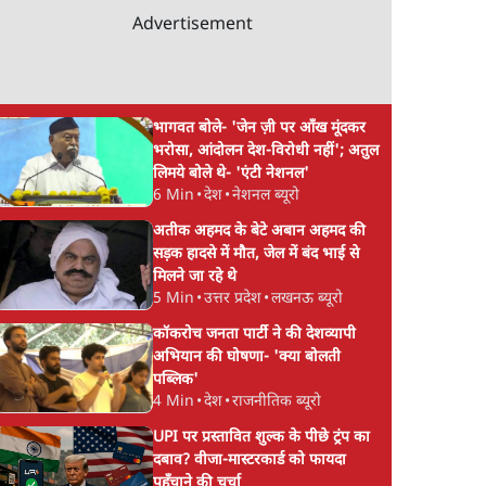
Advertisement
भागवत बोले- 'जेन ज़ी पर आँख मूंदकर
भरोसा, आंदोलन देश-विरोधी नहीं'; अतुल
लिमये बोले थे- 'एंटी नेशनल'
6 Min
•
देश
•
नेशनल ब्यूरो
अतीक अहमद के बेटे अबान अहमद की
सड़क हादसे में मौत, जेल में बंद भाई से
मिलने जा रहे थे
5 Min
•
उत्तर प्रदेश
•
लखनऊ ब्यूरो
कॉकरोच जनता पार्टी ने की देशव्यापी
अभियान की घोषणा- 'क्या बोलती
पब्लिक'
4 Min
•
देश
•
राजनीतिक ब्यूरो
UPI पर प्रस्तावित शुल्क के पीछे ट्रंप का
दबाव? वीजा-मास्टरकार्ड को फायदा
पहुँचाने की चर्चा