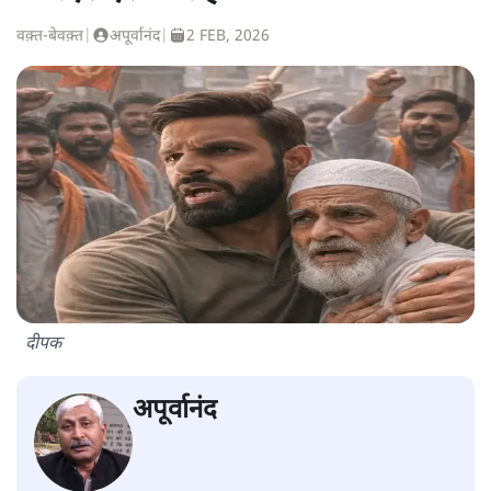
वक़्त-बेवक़्त
|
अपूर्वानंद
|
2 FEB, 2026
दीपक
अपूर्वानंद