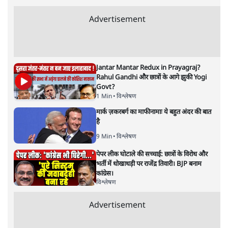
5 Min
•
उत्तर प्रदेश
•
लखनऊ ब्यूरो
झारखंड के आंदोलनकारी छात्रों ने दबाव बढ़ाया,
सीएम हेमंत सोरेन का इस्तीफा मांगा, 10 को घेरेंगे
विधानसभा
4 Min
•
झारखंड
•
सत्य ब्यूरो
कॉकरोच जनता पार्टी ने की देशव्यापी अभियान की
घोषणा- 'क्या बोलती पब्लिक'
4 Min
•
देश
•
राजनीतिक ब्यूरो
Advertisement
122455
पाठकों की पसन्द