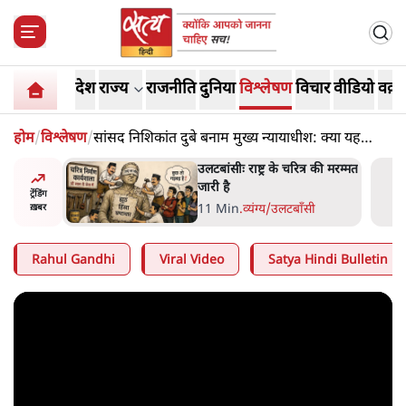
देश
राज्य
राजनीति
दुनिया
विश्लेषण
विचार
वीडियो
वक़्त
होम
/
विश्लेषण
/
सांसद निशिकांत दुबे बनाम मुख्य न्यायाधीश: क्या यह
संवैधानिक संकट है?
्र की मरम्मत
भागवत बोले- 'जेन ज़ी पर आँख
मूंदकर भरोसा, आंदोलन देश-
ट्रेंडिंग
विरोधी नहीं'; अतुल लिमये बोले थे-
सी
6 Min
.
देश
ख़बर
'एंटी नेशनल'
Rahul Gandhi
Viral Video
Satya Hindi Bulletin