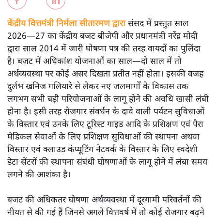
अनन्त मित्तल
यह बजट नीतिगत नतीजों से ज़्यादा घोषणाओं पर टिका क्यों दिखता
है? आंकड़ों, ज़मीनी हकीकत और वादों के बीच घोषणा-प्रधान बजट
की आलोचनात्मक पड़ताल।