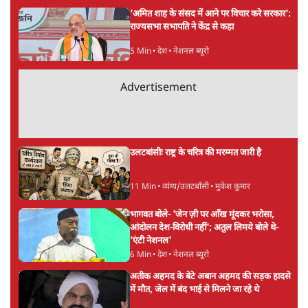
सत्य हिन्दी ऐप
डाउनलोड
करें
वंदिता मिश्रा
वंदिता मिश्रा
की और स्टोरी पढ़ें
अगली खबर लोड हो रही है...
ताजा खबरें
पीएम मोदी लाल किले से बताएं पैलेट गन चलाने का
आदेश किसका था, जंतर मंतर हमाराः CJP
5 Min
•
देश