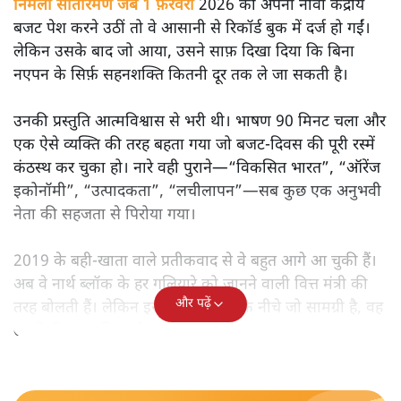
मोदी सरकार का बजट 2026 बड़े बदलाव का वादा करता दिखता है,
लेकिन क्या वह देहलीज़ पार कर पाया? नीतिगत झिझक, अधूरे सुधार
और ठहरे फैसलों के बीच बजट की आलोचनात्मक समीक्षा पढ़िए।
निर्मला सीतारमण जब 1 फ़रवरी
2026 को अपना नौवाँ केंद्रीय
बजट पेश करने उठीं तो वे आसानी से रिकॉर्ड बुक में दर्ज हो गईं।
लेकिन उसके बाद जो आया, उसने साफ़ दिखा दिया कि बिना
नएपन के सिर्फ़ सहनशक्ति कितनी दूर तक ले जा सकती है।
उनकी प्रस्तुति आत्मविश्वास से भरी थी। भाषण 90 मिनट चला और
एक ऐसे व्यक्ति की तरह बहता गया जो बजट‑दिवस की पूरी रस्में
कंठस्थ कर चुका हो। नारे वही पुराने—“विकसित भारत”, “ऑरेंज
इकोनॉमी”, “उत्पादकता”, “लचीलापन”—सब कुछ एक अनुभवी