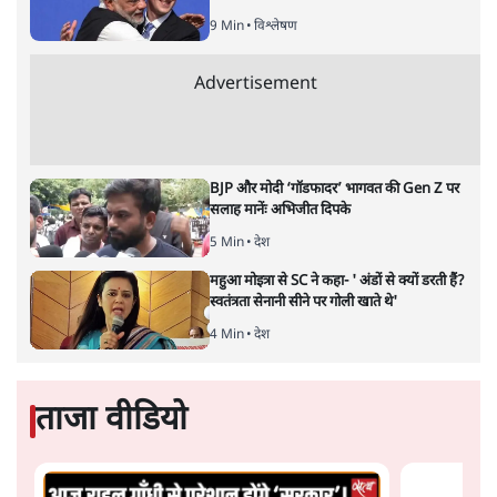
वंदिता मिश्रा
क्या असम का ‘मियां मॉडल’ नाज़ी जर्मनी की नीतियों की याद दिलाता
है? नागरिकता, पहचान और दमन की राजनीति के बीच न्यायपालिका
की चुप्पी क्यों खटकती है- एक जरूरी सवाल।
वर्तमान भारत नाज़ी जर्मनी की
ओर बढ़ता दिख रहा है, यदि किसी
को मेरी बात पर शक है तो उसे दोबारा सोचना चाहिए। असम के
मुख्यमंत्री हिमंता बिस्वा सरमा एक संवैधानिक पद पर होने के
बावजूद अल्पसंख्यक समुदाय के ख़िलाफ़ जिस तरह ज़हर उगल रहे
हैं वह अब ‘संवैधानिक सहिष्णुता’ के दायरे से बाहर हो चुका है।
डिगबोई में एक कार्यक्रम के दौरान उन्होंने कहा कि मुसलमानों को
परेशान करो जिससे वो भाग जाएँ। उन्होंने कहा कि "मियां
मुसलमानों को किसी भी तरीक़े से परेशान करो। अगर वे परेशानी
का सामना करेंगे, तो वे असम से चले जाएंगे। अगर मैं मियां को