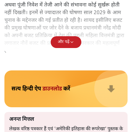
केंद्रीय वित्तमंत्री निर्मला सीतारमण द्वारा
संसद में प्रस्तुत साल
2026—27 का केंद्रीय बजट बीजेपी और प्रधानमंत्री नरेंद्र मोदी
द्वारा साल 2014 में जारी घोषणा पत्र की तरह वायदों का पुलिंदा
है। बजट में अधिकांश योजनाओं का साल—दो साल में तो
अर्थव्यवस्था पर कोई असर दिखता प्रतीत नहीं होता। इसकी वजह
दुर्लभ खनिज गलियारे से लेकर नए जलमार्गों के विकास तक
लगभग सभी बड़ी परियोजनाओं के लागू होने की अवधि खासी लंबी
होना है। इसी तरह रोजगार संवर्धन के दावे वाली पर्यटन सुविधाओं
के विस्तार एवं उनके लिए टूरिस्ट गाइड आदि के प्रशिक्षण एवं पैरा
मेडिकल सेवाओं के लिए प्रशिक्षण सुविधाओं की स्थापना अथवा
विस्तार एवं क्लाउड कंप्यूटिंग नेटवर्क के विस्तार के लिए स्वदेशी
डेटा सेंटरों की स्थापना संबंधी घोषणाओं के लागू होने में लंबा समय
लगने की आशंका है।
बजट की अधिकतर घोषणा अर्थव्यवस्था में दूरगामी परिवर्तनों की
नीयत से की गई हैं जिनसे अगले वित्तवर्ष में तो कोई रोजगार बढ़ने