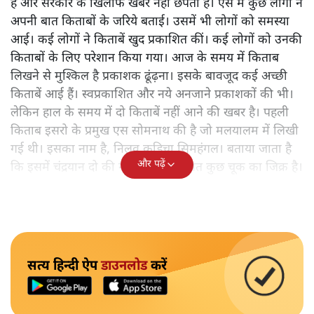
है और सरकार के खिलाफ खबरें नहीं छपती हैं। ऐसे में कुछ लोगों ने
अपनी बात किताबों के जरिये बताई। उसमें भी लोगों को समस्या
आई। कई लोगों ने किताबें खुद प्रकाशित कीं। कई लोगों को उनकी
किताबों के लिए परेशान किया गया। आज के समय में किताब
लिखने से मुश्किल है प्रकाशक ढूंढ़ना। इसके बावजूद कई अच्छी
किताबें आई हैं। स्वप्रकाशित और नये अनजाने प्रकाशकों की भी।
लेकिन हाल के समय में दो किताबें नहीं आने की खबर है। पहली
किताब इसरो के प्रमुख एस सोमनाथ की है जो मलयालम में लिखी
गई थी। इसका नाम है, निलवु कुडिचा सिमहंगल। बताया जाता है
और पढ़ें
कि इसमें चंद्रयान दो की नाकामी से संबंधित कुछ चूक का जिक्र है।
सत्य हिन्दी ऐप
डाउनलोड
करें