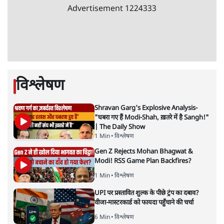
3 Min
•
देश
•
नेशनल ब्यूरो
'अमित शाह के संसद में आने पर विचार करे सरकार':
राज्यसभा सभापति ने केंद्र से कहा
5 Min
•
देश
•
नेशनल ब्यूरो
Advertisement
उलटबांसीः राष्ट्र के चरित्र की मरम्मत जारी है
11 Min
•
व्यंग्य/उलटबाँसी
•
मुकेश कुमार
भागवत बोले- 'जेन ज़ी पर आँख मूंदकर भरोसा,
आंदोलन देश-विरोधी नहीं'; अतुल लिमये बोले थे-
'एंटी नेशनल'
6 Min
•
देश
•
नेशनल ब्यूरो
अतीक अहमद के बेटे अबान अहमद की सड़क हादसे
में मौत, जेल में बंद भाई से मिलने जा रहे थे