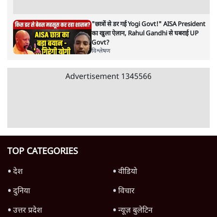
जनता का 2.32 करोड़ रोज़ाना खर्चः योगी सरकार ने
विज्ञापनों पर उड़ाने में मोदी 3.0 को भी पीछे छोड़ा
7 Min
•
उत्तर प्रदेश
शिक्षा संस्थान ‘विद्यार्थी’ नहीं, ‘अनुयायी’ तैयार कर
रहे, राहुल गांधी के बयान से छिड़ी नई बहस
6 Min
•
वक़्त-बेवक़्त
क्या 95 साल पुराने भारतीय सांख्यिकी संस्थान की
स्वायत्तता पर भी अब मंडरा रहा ख़तरा?
8 Min
•
विश्लेषण
Advertisement
उलटबांसीः राष्ट्र के चरित्र की मरम्मत जारी है
11 Min
•
व्यंग्य/उलटबाँसी