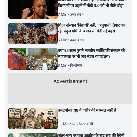
है
9 Min
•
विश्लेषण
Advertisement
BJP और मोदी ‘गॉडफादर’ भागवत की Gen Z पर
सलाह मानेंः अभिजीत दिपके
5 Min
•
देश
महुआ मोइत्रा से SC ने कहा- ' अंडों से क्यों डरती हैं?
स्वतंत्रता सेनानी सीने पर गोली खाते थे'
4 Min
•
देश
ताजा वीडियो