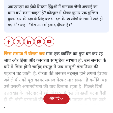
आरएसएस का ईको सिस्टम हिंदुओं में मानवता जैसी अच्छाई का
दमन क्यों करना चाहता है? कोटद्वार में दीपक कुमार एक मुस्लिम
दुकानदार की रक्षा के लिए बजरंग दल के उग्र लोगों के सामने खड़े हो
गए और कहा- "मेरा नाम मोहम्मद दीपक है।"
जिस समाज में वीरता जब
मात्र एक व्यक्ति का गुण बन कर रह
जाए और हिंसा और कायरता सामूहिक स्वभाव हो, उस समाज के
बारे में चिंता होनी चाहिए।समूह में जब मामूली इंसानियत की
पहचान घट जाती है, वीरता की ज़रूरत महसूस होने लगती है।एक
अकेले वीर को पूरा कायर समाज घेरकर मार डालता है क्योंकि वह
उसे उसकी अमानवीयता की याद दिलाता रहता है। पिछले दिनों
उत्तराखंड के कोटद्वार में हुई दो घटनाएँ देख लें।पहली घटना वैसी
और पढ़ें
ही थी, जैसी घटनाओं की खबर हम रोज़ाना पढ़कर आगे बढ़ जाते
हैं।भारत के तक़रीबन हर हिस्से से ऐसी खबर आती ही रहती है।