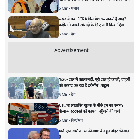
अनुवादक हैं।
अनन्त मित्तल
की और स्टोरी पढ़ें
‘मियां मॉडल’ नाज़ी जर्मनी की नीतियों
की याद दिलाता है? न्यायपालिका चुप
क्यों
विमर्श
|
वंदिता मिश्रा
|
1 FEB, 2026