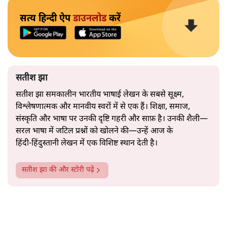
नेता की सहजता से पिरोया गया।
2019 के बही‑खाता वाले प्रतीकवाद से वे बहुत आगे आ चुकी हैं।
अब वे नार्थ ब्लॉक के हर गलियारे को जानने वाली वित्त मंत्री की
और पढ़ें
तरह बोलती हैं। लेकिन इस आत्मविश्वास के नीचे जो सामग्री है, वह
उतनी ही अनुमानित और दोहराव भरी।
सत्य हिन्दी ऐप
डाउनलोड
करें
सतीश झा
सतीश झा समकालीन भारतीय भाषाई लेखन के सबसे सूक्ष्म,
विश्लेषणात्मक और मानवीय स्वरों में से एक हैं। शिक्षा, समाज,
संस्कृति और भाषा पर उनकी दृष्टि गहरी और साफ़ है। उनकी शैली—