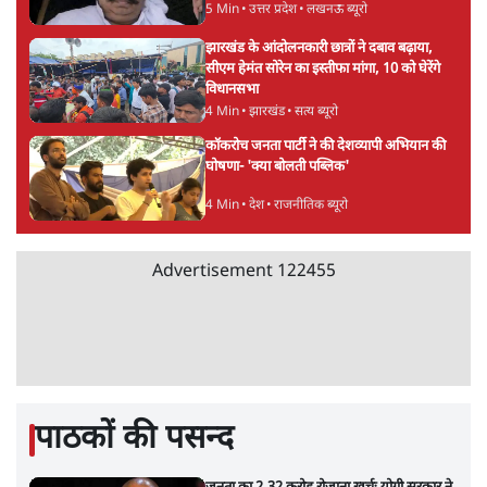
सुखबीर बादल और पीएम मोदी मिले, पंजाब चुनाव से
पहले बीजेपी-अकाली दल गठबंधन की अटकलें तेज
6 Min
•
पंजाब
संसद में क्या FCRA बिल पेश कर सकते हैं शाह?
कांग्रेस ने अपने सांसदों के लिए जारी किया व्हिप
6 Min
•
देश
Advertisement
'E20- दाल में काला नहीं, पूरी दाल ही काली; वाहनों
को बरबाद कर रहा है इथेनॉल': राहुल
5 Min
•
देश
UPI पर प्रस्तावित शुल्क के पीछे ट्रंप का दबाव?
वीजा-मास्टरकार्ड को फायदा पहुँचाने की चर्चा
6 Min
•
विश्लेषण
मार्क ज़करबर्ग का माफीनामाः ये बहुत अंदर की बात