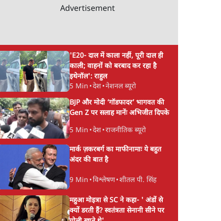
Advertisement
'E20- दाल में काला नहीं, पूरी दाल ही
काली; वाहनों को बरबाद कर रहा है
इथेनॉल': राहुल
5 Min
•
देश
•
नेशनल ब्यूरो
BJP और मोदी ‘गॉडफादर’ भागवत की
Gen Z पर सलाह मानेंः अभिजीत दिपके
5 Min
•
देश
•
राजनीतिक ब्यूरो
मार्क ज़करबर्ग का माफीनामाः ये बहुत
अंदर की बात है
9 Min
•
विश्लेषण
•
शीतल पी. सिंह
महुआ मोइत्रा से SC ने कहा- ' अंडों से
क्यों डरती हैं? स्वतंत्रता सेनानी सीने पर