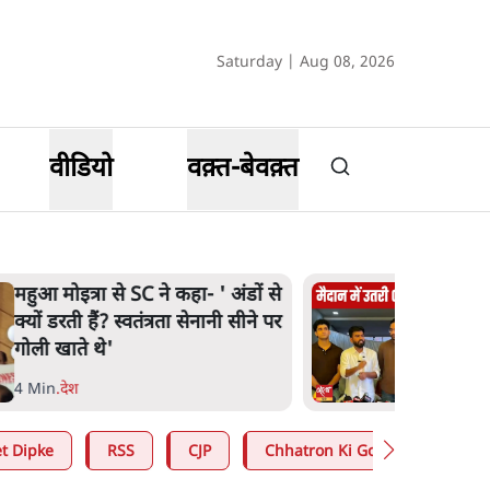
Saturday | Aug 08, 2026
वीडियो
वक़्त-बेवक़्त
Abhijeet Dipke Press
Conference: CJP का 'Kya Bolti
Public' अभियान, चुनाव नहीं लड़ेगी
CJP!
-
.
दिल्ली
t Dipke
RSS
CJP
Chhatron Ki Goonj
Ashu