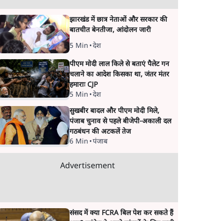
झारखंड में छात्र नेताओं और सरकार की
बातचीत बेनतीजा, आंदोलन जारी
5 Min
•
देश
पीएम मोदी लाल किले से बताएं पैलेट गन
चलाने का आदेश किसका था, जंतर मंतर
हमाराः CJP
5 Min
•
देश
सुखबीर बादल और पीएम मोदी मिले,
पंजाब चुनाव से पहले बीजेपी-अकाली दल
गठबंधन की अटकलें तेज
6 Min
•
पंजाब
Advertisement
संसद में क्या FCRA बिल पेश कर सकते हैं