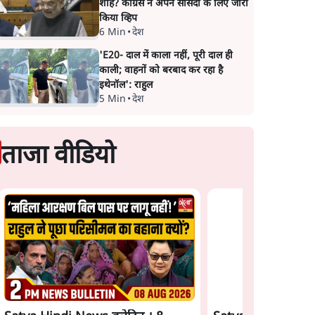
शाह? कांग्रेस ने अपने सांसदों के लिए जारी
किया व्हिप
6 Min
•
देश
'E20- दाल में काला नहीं, पूरी दाल ही
काली; वाहनों को बरबाद कर रहा है
इथेनॉल': राहुल
5 Min
•
देश
ताजा वीडियो