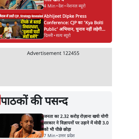
गोली खाते थे'
4 Min
•
देश
•
नेशनल ब्यूरो
Abhijeet Dipke Press
Conference: CJP का 'Kya Bolti
Public' अभियान, चुनाव नहीं लड़ेगी
दिल्ली
•
सत्य ब्यूरो
CJP!
Advertisement
122455
पाठकों की पसन्द
जनता का 2.32 करोड़ रोज़ाना खर्चः योगी
सरकार ने विज्ञापनों पर उड़ाने में मोदी 3.0
को भी पीछे छोड़ा
7 Min
•
उत्तर प्रदेश