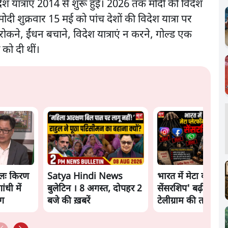
ेश यात्राएं 2014 से शुरू हुईं। 2026 तक मोदी की विदेश
मोदी शुक्रवार 15 मई को पांच देशों की विदेश यात्रा पर
ी रोकने, ईंधन बचाने, विदेश यात्राएं न करने, गोल्ड एक
को दी थीं।
लः किरण
Satya Hindi News
भारत में मेटा की 'अव
ंधी में
बुलेटिन । 8 अगस्त, दोपहर 2
सेंसरशिप' बढ़ी, एक्टि
ंग
बजे की ख़बरें
टेलीग्राम की तरफ मुड़े