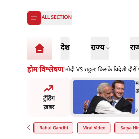
ALL SECTION
देश
राज्य
रा
होम
विश्लेषण
मोदी VS राहुल: किसके विदेशी दौरों 
/
/
 ज़करबर्ग का माफीनामाः ये बहुत
म
की बात है
क
ट्रेंडिंग
ग
ख़बर
n
.
विश्लेषण
4
Rahul Gandhi
Viral Video
Satya Hin