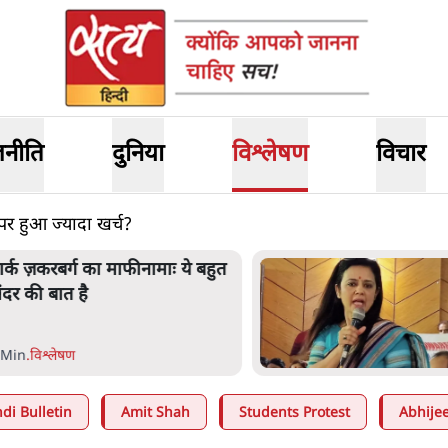
जनीति
दुनिया
विश्लेषण
विचार
पर हुआ ज्यादा खर्च?
हुआ मोइत्रा से SC ने कहा- ' अंडों से
्यों डरती हैं? स्वतंत्रता सेनानी सीने पर
ोली खाते थे'
 Min
.
देश
di Bulletin
Amit Shah
Students Protest
Abhijee