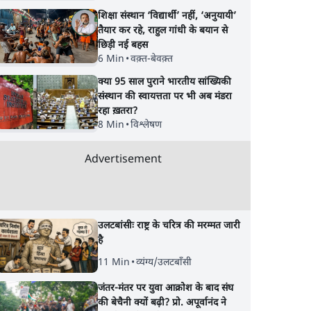
शिक्षा संस्थान ‘विद्यार्थी’ नहीं, ‘अनुयायी’
तैयार कर रहे, राहुल गांधी के बयान से
छिड़ी नई बहस
6 Min
•
वक़्त-बेवक़्त
क्या 95 साल पुराने भारतीय सांख्यिकी
संस्थान की स्वायत्तता पर भी अब मंडरा
रहा ख़तरा?
8 Min
•
विश्लेषण
Advertisement
उलटबांसीः राष्ट्र के चरित्र की मरम्मत जारी
ैध
Satya Hindi News
झारखंड में छात्र नेताओ
है
विस्ट
बुलेटिन । 8 अगस्त, सुबह 11
सरकार की बातचीत बेन
11 Min
•
व्यंग्य/उलटबाँसी
बजे की ख़बरें
आंदोलन जारी
जंतर-मंतर पर युवा आक्रोश के बाद संघ
की बेचैनी क्यों बढ़ी? प्रो. अपूर्वानंद ने