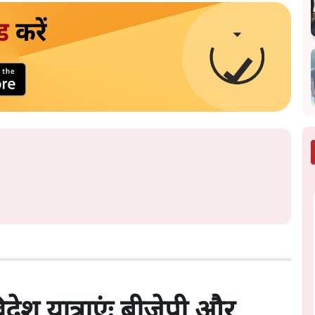
ड
करें
िदेश यात्राएंः बीजेपी और