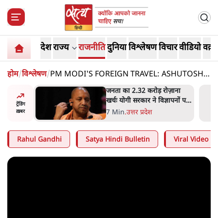
देश
राज्य
राजनीति
दुनिया
विश्लेषण
विचार
वीडियो
वक़्त
होम
/
विश्लेषण
/
PM MODI'S FOREIGN TRAVEL: ASHUTOSH ने
खोला यात्राओं का असली सच!
ोज़ाना
उलटबांसीः राष्ट्र के चरित्र की मरम्मत
्ञापनों पर
जारी है
ट्रेंडिंग
भी पीछे
11 Min
.
व्यंग्य/उलटबाँसी
ख़बर
Rahul Gandhi
Satya Hindi Bulletin
Viral Video