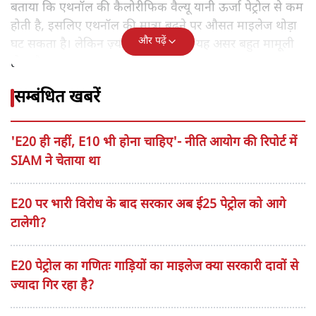
बताया कि एथनॉल की कैलोरीफिक वैल्यू यानी ऊर्जा पेट्रोल से कम
होती है, इसलिए एथनॉल की मात्रा बढ़ने पर औसत माइलेज थोड़ा
और पढ़ें
घट सकता है। लेकिन ज़्यादातर मामलों में यह असर बहुत मामूली
होता है।
सम्बंधित खबरें
'E20 ही नहीं, E10 भी होना चाहिए'- नीति आयोग की रिपोर्ट में
SIAM ने चेताया था
E20 पर भारी विरोध के बाद सरकार अब ई25 पेट्रोल को आगे
टालेगी?
E20 पेट्रोल का गणितः गाड़ियों का माइलेज क्या सरकारी दावों से
ज्यादा गिर रहा है?