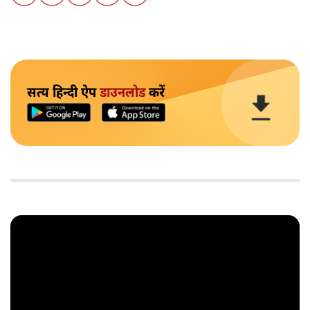
सत्य हिन्दी ऐप
डाउनलोड
करें