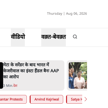
Thursday | Aug 06, 2026
वीडियो
वक़्त-बेवक़्त
जंतर मंतर प्रोटेस्ट: 'युवाओं को
प्रताड़ित किया जा रहा है, पर मोदी-
शाह में बोलने की हिम्मत नहीं'- राहुल
7 Min
.
देश
antar Protests
Arvind Kejriwal
Satya Hindi
Moh