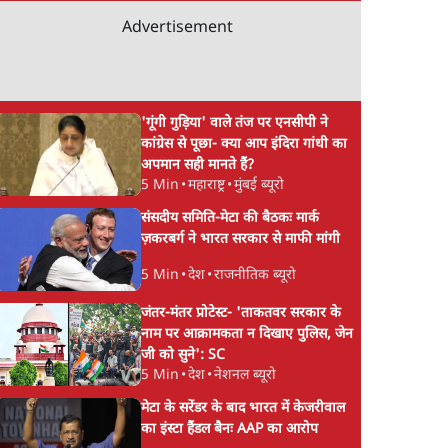
Advertisement
'गूंगी गुड़िया' वाले तंज पर एनसीपी ने
कांग्रेस से पूछा- क्या आप इंदिरा गांधी का
अपमान सही मानते हैं?
5 Min
•
महाराष्ट्र
•
मुंबई ब्यूरो
संसदीय समिति-मेटा की बैठकः मार्क
ज़करबर्ग ने भारत सरकार से माफी मांगी
5 Min
•
देश
•
राजनीतिक ब्यूरो
जंतर-मंतर प्रोटेस्ट- 'ताकतवर सरकार के
नाम पर आक्रामकता न दिखाए पुलिस, जेन
जी को सुने': SC
5 Min
•
देश
•
नेशनल ब्यूरो
मेटा के सरेंडर के बाद भारत में केजरीवाल
का इंस्टा हैंडल बैनः AAP का आरोप