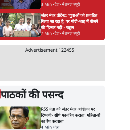
3 Min
•
देश
•
नेशनल ब्यूरो
जंतर मंतर प्रोटेस्ट: 'युवाओं को प्रताड़ित
किया जा रहा है, पर मोदी-शाह में बोलने
की हिम्मत नहीं'- राहुल
7 Min
•
देश
•
नेशनल ब्यूरो
Advertisement
122455
पाठकों की पसन्द
RSS नेता की जंतर मंतर आंदोलन पर
टिप्पणी- सीधे फायरिंग कराता, महिलाओं
का रेप करवाता
4 Min
•
देश