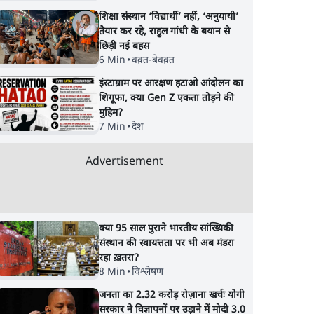
शिक्षा संस्थान ‘विद्यार्थी’ नहीं, ‘अनुयायी’
तैयार कर रहे, राहुल गांधी के बयान से
छिड़ी नई बहस
6 Min
•
वक़्त-बेवक़्त
इंस्टाग्राम पर आरक्षण हटाओ आंदोलन का
शिगूफा, क्या Gen Z एकता तोड़ने की
मुहिम?
7 Min
•
देश
Advertisement
क्या 95 साल पुराने भारतीय सांख्यिकी
संस्थान की स्वायत्तता पर भी अब मंडरा
रहा ख़तरा?
8 Min
•
विश्लेषण
जनता का 2.32 करोड़ रोज़ाना खर्चः योगी
ारी
तरुण तेजपाल को 2013 के
Satya Hindi News
सरकार ने विज्ञापनों पर उड़ाने में मोदी 3.0