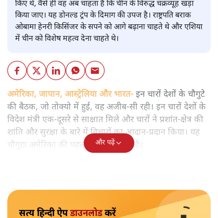
किए थे, वैसे ही वह अब चाहता है कि चीन के विरुद्ध चक्रव्यूह खड़ा
किया जाए। यह डोनल्ड ट्रंप के दिमाग की उपज है। राष्ट्रपति बराक
ओबामा हेनरी किसिंजर के सपने को आगे बढ़ाना चाहते थे और एशिया
में चीन को विशेष महत्व देना चाहते थे।
अमेरिका, जापान, आस्ट्रेलिया और भारत-
इन चारों देशों के चौगुटे
की बैठक, जो तोक्यो में हुई, वह अजीब-सी रही। इन चारों देशों के
विदेश मंत्री एक-दूसरे से साक्षात मिले और चारों ने प्रशांत-क्षेत्र की
शांति और सुरक्षा के बारे में विचारों का आदान-प्रदान किया। यह
और पढ़ें
चौगुटा अमेरिका की पहल पर बनाया गया है।
सत्य हिन्दी ऐप
डाउनलोड
करें