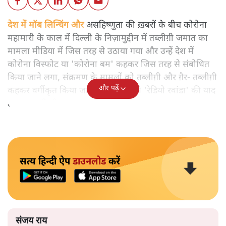
देश में मॉब लिन्चिंग और
असहिष्णुता की ख़बरों के बीच कोरोना
महामारी के काल में दिल्ली के निज़ामुद्दीन में तब्लीग़ी जमात का
मामला मीडिया में जिस तरह से उठाया गया और उन्हें देश में
कोरोना विस्फोट या 'कोरोना बम' कहकर जिस तरह से संबोधित
किया जाने लगा, संक्रमण के मामलों को तब्लीग़ी और ग़ैर- तब्लीग़ी
और पढ़ें
कहकर वर्गीकृत किया जाने लगा था, उसने 'रेडियो रवांडा' की याद
ताजा कर दी थी।
सत्य हिन्दी ऐप
डाउनलोड
करें
संजय राय