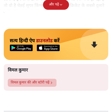
और पढ़ें
तो वो है चेन्नई सुपर किंग्स की। ये भारतीय क्रिकेट के सबसे दुलारे
महेंद्र सिंह धोनी
की टीम है।
सत्य हिन्दी ऐप
डाउनलोड
करें
विमल कुमार
विमल कुमार
की और स्टोरी पढ़ें