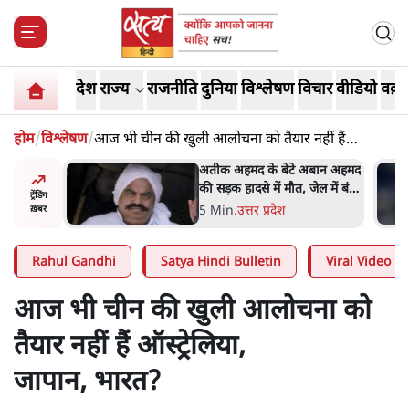
देश
राज्य
राजनीति
दुनिया
विश्लेषण
विचार
वीडियो
वक़्त
होम
/
विश्लेषण
/
आज भी चीन की खुली आलोचना को तैयार नहीं हैं
ऑस्ट्रेलिया, जापान, भारत?
अबान अहमद
शेख हसीना की प्रेस कॉन्फ्रेंस में
ेल में बंद
शामिल हुए क्रिकेटर शाकिब अल
ट्रेंडिंग
हसन के घर पर पेट्रोल बम से हमला
5 Min
.
दुनिया
ख़बर
Rahul Gandhi
Satya Hindi Bulletin
Viral Video
आज भी चीन की खुली आलोचना को
तैयार नहीं हैं ऑस्ट्रेलिया,
जापान, भारत?