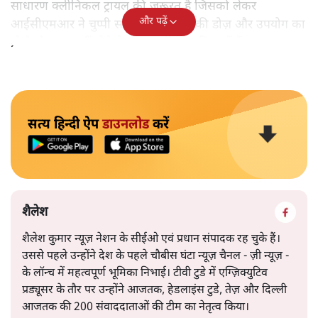
साधारण क्लीनिकल ट्रायल की ज़रूरत है जिसको लेकर
और पढ़ें
आईसीएमआर ने चुप्पी साध रखी है। दवा की डोज़ और उपयोग का
प्रोटोकोल तय नहीं होने के कारण डॉक्टर दुविधा में हैं।
सत्य हिन्दी ऐप
डाउनलोड
करें
शैलेश
शैलेश कुमार न्यूज़ नेशन के सीईओ एवं प्रधान संपादक रह चुके हैं।
उससे पहले उन्होंने देश के पहले चौबीस घंटा न्यूज़ चैनल - ज़ी न्यूज़ -
के लॉन्च में महत्वपूर्ण भूमिका निभाई। टीवी टुडे में एग्ज़िक्युटिव
प्रड्यूसर के तौर पर उन्होंने आजतक, हेडलाइंस टुडे, तेज़ और दिल्ली
आजतक की 200 संवाददाताओं की टीम का नेतृत्व किया।