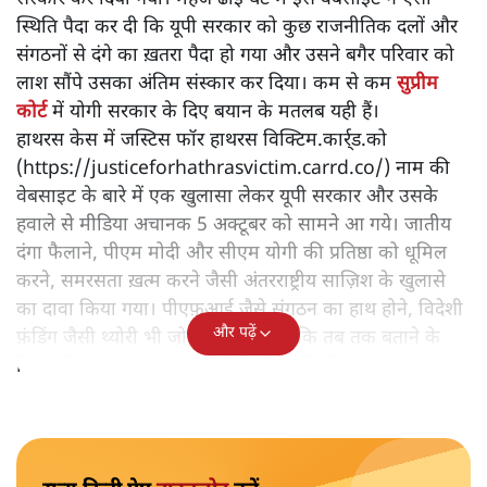
स्थिति पैदा कर दी कि यूपी सरकार को कुछ राजनीतिक दलों और
संगठनों से दंगे का ख़तरा पैदा हो गया और उसने बगैर परिवार को
लाश सौंपे उसका अंतिम संस्कार कर दिया। कम से कम
सुप्रीम
कोर्ट
में योगी सरकार के दिए बयान के मतलब यही हैं।
हाथरस केस में जस्टिस फॉर हाथरस विक्टिम.कार्र्ड.को
(https://justiceforhathrasvictim.carrd.co/) नाम की
वेबसाइट के बारे में एक खुलासा लेकर यूपी सरकार और उसके
हवाले से मीडिया अचानक 5 अक्टूबर को सामने आ गये। जातीय
दंगा फैलाने, पीएम मोदी और सीएम योगी की प्रतिष्ठा को धूमिल
करने, समरसता ख़त्म करने जैसी अंतरराष्ट्रीय साज़िश के खुलासे
का दावा किया गया। पीएफ़आई जैसे संगठन का हाथ होने, विदेशी
और पढ़ें
फ़ंडिंग जैसी थ्योरी भी जोड़ दी गयी। हालाँकि तब तक बताने के
लिए पुलिस के पास तथ्य नहीं थे सिर्फ़ थ्योरी थी।