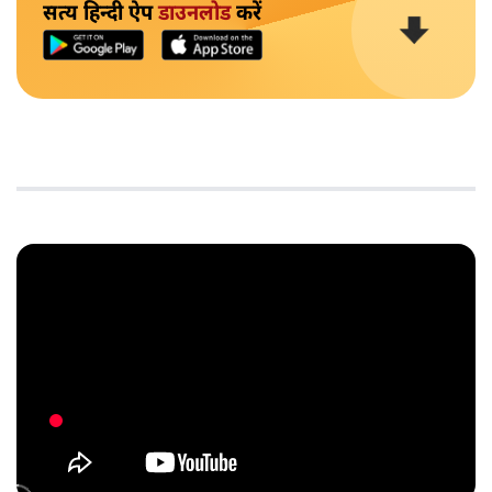
सत्य हिन्दी ऐप
डाउनलोड
करें