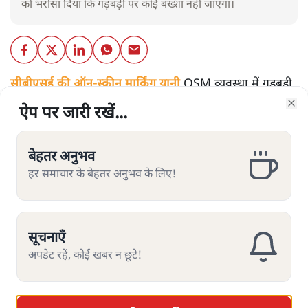
को भरोसा दिया कि गड़बड़ी पर कोई बख्शा नहीं जाएगा।
सीबीएसई की ऑन-स्क्रीन मार्किंग यानी
OSM व्यवस्था में गड़बड़ी
पर राहुल गांधी के बड़े हमले के बाद पहली बार केंद्रीय शिक्षा मंत्री
ऐप पर जारी रखें...
ऐप पर जारी रखें...
ऐप पर जारी रखें...
ऐप पर जारी रखें...
Clo
Clo
Clo
Clo
धर्मेंद्र प्रधान ने 'गड़बड़ी' मानी है। उन्होंने कहा कि वे पूरी जिम्मेदारी
लेते हैं और अगर मूल्यांकन में कोई गड़बड़ी पाई गई तो कोई भी नहीं
बचेगा। शिक्षा मंत्री ने कहा, 'मैं जिम्मेदारी लेता हूं। इसे ठीक किया
बेहतर अनुभव
बेहतर अनुभव
बेहतर अनुभव
बेहतर अनुभव
जाएगा, समाधान निकाला जाएगा। हम सब इस काम पर लगे हुए
हर समाचार के बेहतर अनुभव के लिए!
हर समाचार के बेहतर अनुभव के लिए!
हर समाचार के बेहतर अनुभव के लिए!
हर समाचार के बेहतर अनुभव के लिए!
हैं।' हालाँकि, उन्होंने यह साफ़ नहीं किया है कि यह ज़िम्मेदारी लेने
का क्या मतलब है। क्या यह सिर्फ़ बयान देने के लिए है या फिर
उनको इस प्रक्रिया से अलग करने जैसी कार्रवाई भी होगी?
सूचनाएँ
सूचनाएँ
सूचनाएँ
सूचनाएँ
अपडेट रहें, कोई खबर न छूटे!
अपडेट रहें, कोई खबर न छूटे!
अपडेट रहें, कोई खबर न छूटे!
अपडेट रहें, कोई खबर न छूटे!
शिक्षा मंत्री धर्मेंद्र प्रधान का यह बयान तब आया है जब एक दिन
पहले राहुल गांधी ने कहा है कि CBSE परीक्षा परिणाम में भयंकर
हेर-फेर हो गई जिससे देश के लाखों बच्चे और उनके माता-पिता