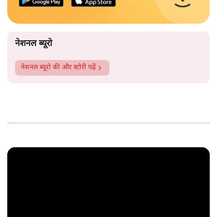
नेशनल ब्यूरो
नेशनल ब्यूरो
की और स्टोरी पढ़ें