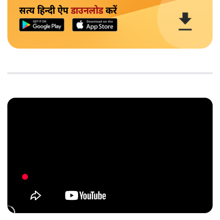
सत्य हिन्दी ऐप
डाउनलोड
करें