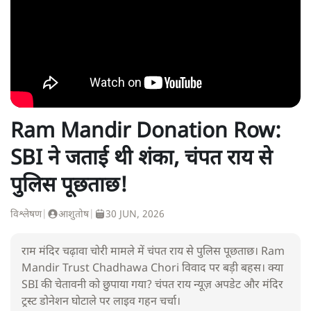
Ram Mandir Donation Row:
SBI ने जताई थी शंका, चंपत राय से
पुलिस पूछताछ!
विश्लेषण
|
आशुतोष
|
30 JUN, 2026
राम मंदिर चढ़ावा चोरी मामले में चंपत राय से पुलिस पूछताछ। Ram
Mandir Trust Chadhawa Chori विवाद पर बड़ी बहस। क्या
SBI की चेतावनी को छुपाया गया? चंपत राय न्यूज़ अपडेट और मंदिर
ट्रस्ट डोनेशन घोटाले पर लाइव गहन चर्चा।