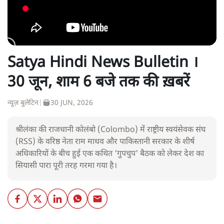
Satya Hindi News Bulletin ।
30 जून, शाम 6 बजे तक की ख़बरें
न्यूज़ बुलेटिन
|
30 JUN, 2026
श्रीलंका की राजधानी कोलंबो (Colombo) में राष्ट्रीय स्वयंसेवक संघ
(RSS) के वरिष्ठ नेता राम माधव और पाकिस्तानी सरकार के शीर्ष
अधिकारियों के बीच हुई एक कथित 'गुपचुप' बैठक को लेकर देश का
सियासी पारा पूरी तरह गरमा गया है।