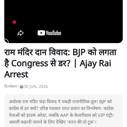
राम मंदिर दान विवाद: BJP को लगता
है Congress से डर? | Ajay Rai
Arrest
विश्लेषण
|
30 JUN, 2026
अयोध्या राम मंदिर चंदा विवाद ने पकड़ी राजनीतिक तूल! BJP को
कांग्रेस से डर क्यों? वरिष्ठ पत्रकार शरत प्रधान का विश्लेषण: कांग्रेस
नेताओं को हाउस अरेस्ट, जबकि AAP के केजरीवाल को VIP एंट्री।
असली कहानी जानने के लिए देखिए 'शरत की दो टूक'।