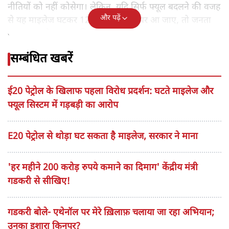
नीतियों को नहीं कोसेगा। लेकिन, यदि सिर्फ फ्यूल बदलने की वजह
और पढ़ें
से यह माइलेज घटकर 12 या 13 kmpl पर आ जाए, तो जनता
का नाराज होना स्वाभाविक है।
सम्बंधित खबरें
ई20 पेट्रोल के खिलाफ पहला विरोध प्रदर्शन: घटते माइलेज और
फ्यूल सिस्टम में गड़बड़ी का आरोप
E20 पेट्रोल से थोड़ा घट सकता है माइलेज, सरकार ने माना
'हर महीने 200 करोड़ रुपये कमाने का दिमाग' केंद्रीय मंत्री
गडकरी से सीखिए!
गडकरी बोले- एथेनॉल पर मेरे ख़िलाफ़ चलाया जा रहा अभियान;
उनका इशारा किनपर?