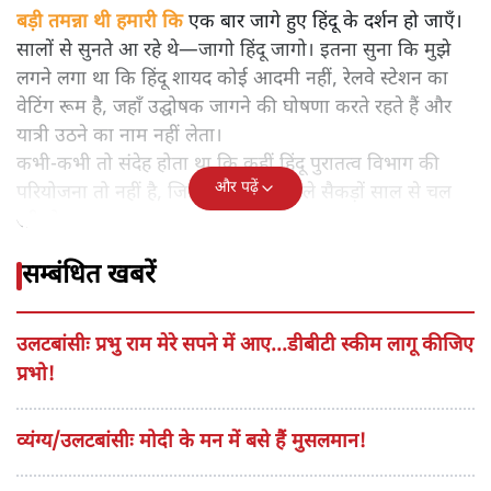
बड़ी तमन्ना थी हमारी कि
एक बार जागे हुए हिंदू के दर्शन हो जाएँ।
सालों से सुनते आ रहे थे—जागो हिंदू जागो। इतना सुना कि मुझे
लगने लगा था कि हिंदू शायद कोई आदमी नहीं, रेलवे स्टेशन का
वेटिंग रूम है, जहाँ उद्घोषक जागने की घोषणा करते रहते हैं और
यात्री उठने का नाम नहीं लेता।
कभी-कभी तो संदेह होता था कि कहीं हिंदू पुरातत्व विभाग की
और पढ़ें
परियोजना तो नहीं है, जिसकी खुदाई पिछले सैकड़ों साल से चल
रही हो।
सम्बंधित खबरें
उलटबांसीः प्रभु राम मेरे सपने में आए...डीबीटी स्कीम लागू कीजिए
प्रभो!
व्यंग्य/उलटबांसीः मोदी के मन में बसे हैं मुसलमान!