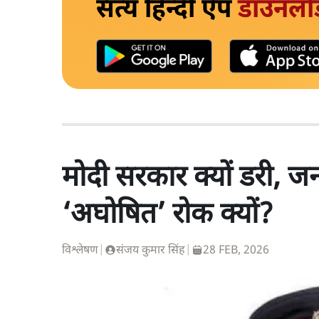
सत्य हिन्दी ऐप
डाउनलो
मोदी सरकार क्यों डरी, 
‘अघोषित’ रोक क्यों?
विश्लेषण
|
संजय कुमार सिंह
|
28 FEB, 2026