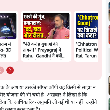
गराज में
"40 करोड़ युवाओं की
'Chhatron Ki Go
रा- 3D
ताकत!" Prayagraj में
Political War! Aj
दौलत
Rahul Gandhi ने क्यों
Rai, Tarun Chug
कही दर्द, डाटा, दौलत की
Shatrughan on 
बात?
Gandhi
्तक के अंश या उसकी सॉफ्ट कॉपी वह किसी से साझा न
िवीर योजना की भी चर्चा है। अखबार ने लिखा है कि
ा कि आधिकारिक अनुमति ली गई थी या नहीं। उन्होंने
इसी कारण रुका हुआ है।