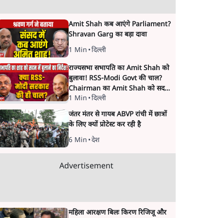
Amit Shah कब आएंगे Parliament?
Shravan Garg का बड़ा दावा
1 Min
•
दिल्ली
राज्यसभा सभापति का Amit Shah को
बुलावा! RSS-Modi Govt की चाल?
Chairman का Amit Shah को सदन
1 Min
•
दिल्ली
में बयान देने का संकेत क्यों? Senior
journalist Vinod Agnihotri ने इसे
जंतर मंतर से गायब ABVP रांची में छात्रों
Modi Government और RSS की
के लिए क्यों प्रोटेस्ट कर रही है
संभावित strategy से जोड़कर बड़ा
सवाल उठाया है।
6 Min
•
देश
Advertisement
महिला आरक्षण बिलः किरण रिजिजू और