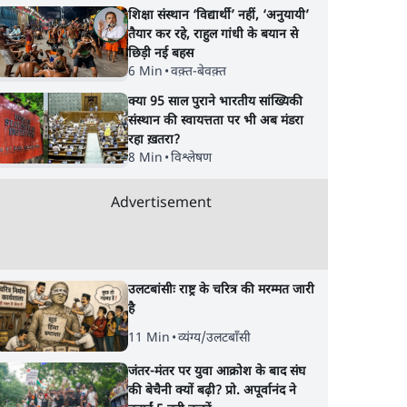
शिक्षा संस्थान ‘विद्यार्थी’ नहीं, ‘अनुयायी’
तैयार कर रहे, राहुल गांधी के बयान से
छिड़ी नई बहस
6 Min
•
वक़्त-बेवक़्त
क्या 95 साल पुराने भारतीय सांख्यिकी
संस्थान की स्वायत्तता पर भी अब मंडरा
रहा ख़तरा?
8 Min
•
विश्लेषण
onj'
Sangh Parivar Rift!
Satya Hindi News
ay
Bhagwat, Modi and
बुलेटिन । 8 अगस्त, दि
Advertisement
h &
Yogi आपस में क्यों भिड़े?
की ख़बरें
Rahul
उलटबांसीः राष्ट्र के चरित्र की मरम्मत जारी
है
11 Min
•
व्यंग्य/उलटबाँसी
जंतर-मंतर पर युवा आक्रोश के बाद संघ
की बेचैनी क्यों बढ़ी? प्रो. अपूर्वानंद ने