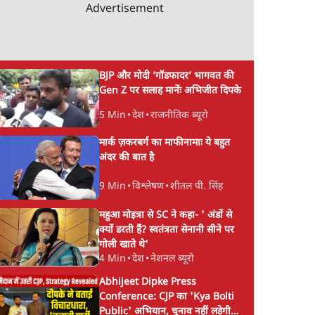
Advertisement
BJP और मोदी ‘गॉडफादर’ भागवत की
Gen Z पर सलाह मानेंः अभिजीत दिपके
5 Min
•
देश
•
राजनीतिक ब्यूरो
मार्क ज़करबर्ग का माफीनामाः ये बहुत
अंदर की बात है
9 Min
•
विश्लेषण
•
शीतल पी. सिंह
महुआ मोइत्रा से SC ने कहा- ' अंडों से
क्यों डरती हैं? स्वतंत्रता सेनानी सीने पर
गोली खाते थे'
4 Min
•
देश
•
नेशनल ब्यूरो
Abhijeet Dipke Press
Conference: CJP का 'Kya Bolti
Public' अभियान, चुनाव नहीं लड़ेगी