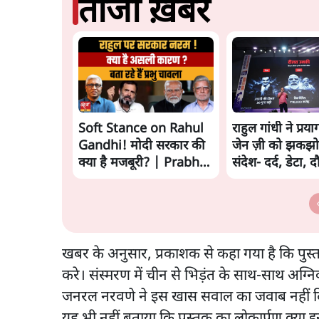
ताजा ख़बरें
Soft Stance on Rahul
राहुल गांधी ने प्रया
Gandhi! मोदी सरकार की
जेन ज़ी को झकझो
क्या है मजबूरी? | Prabhu
संदेश- दर्द, डेटा, 
Chawla
खबर के अनुसार, प्रकाशक से कहा गया है कि पुस
करे। संस्मरण में चीन से भिड़ंत के साथ-साथ अग्न
जनरल नरवणे ने इस खास सवाल का जवाब नहीं दिय
यह भी नहीं बताया कि पुस्तक का लोकार्पण क्या 