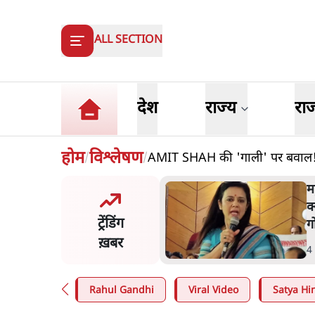
ALL SECTION
देश
राज्य
रा
होम
विश्लेषण
AMIT SHAH की 'गाली' पर बवाल
/
/
 ज़करबर्ग का माफीनामाः ये बहुत
म
की बात है
क
ट्रेंडिंग
ग
ख़बर
n
.
विश्लेषण
4
Rahul Gandhi
Viral Video
Satya Hin