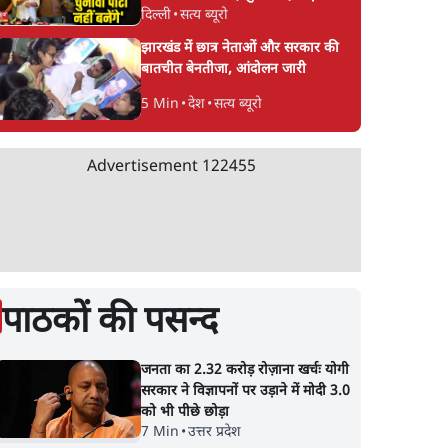
दिल्ली
•
सत्य ब्यूरो
CJP!
झारखंड में छात्र नेताओं और सरकार की
बातचीत बेनतीजा, आंदोलन जारी
5 Min
•
देश
•
सत्य ब्यूरो
Advertisement
122455
पाठकों की पसन्द
जनता का 2.32 करोड़ रोज़ाना खर्चः योगी
सरकार ने विज्ञापनों पर उड़ाने में मोदी 3.0
को भी पीछे छोड़ा
7 Min
•
उत्तर प्रदेश