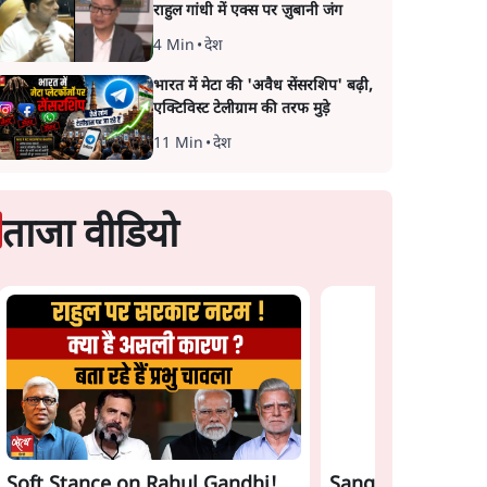
राहुल गांधी में एक्स पर ज़ुबानी जंग
4 Min
•
देश
भारत में मेटा की 'अवैध सेंसरशिप' बढ़ी,
एक्टिविस्ट टेलीग्राम की तरफ मुड़े
11 Min
•
देश
ताजा वीडियो
Soft Stance on Rahul Gandhi!
Sangh Parivar Ri