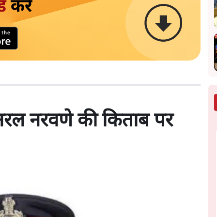
ड
करें
जनरल नरवणे की किताब पर