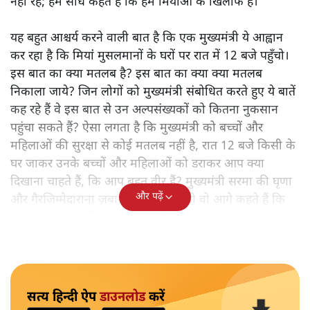
नहीं रहे; हम सीधे कहते हैं कि हम मियांओं के खिलाफ हैं।"
यह बहुत आश्चर्य करने वाली बात है कि एक मुख्यमंत्री ये आह्वान
कर रहा है कि मियांं मुसलमानों के घरों पर रात में 12 बजे पहुँचो।
इस बात का क्या मतलब है? इस बात का क्या क्या मतलब
निकाला जाये? जिन लोगों को मुख्यमंत्री संबोधित करते हुए ये बातें
कह रहे हैं वे इस बात से उन अल्पसंख्यकों को कितना नुकसान
पहुंचा सकते हैं? ऐसा लगता है कि मुख्यमंत्री को बच्चों और
महिलाओं की सुरक्षा से कोई मतलब नहीं है, रात 12 बजे किसी के
घर जाकर उनके बच्चों और महिलाओं को डराकर आप क्या
दिखाना चाहते हैं, कि आप बहुत वीर हैं? मुख्यमंत्री सरमा की घृणा
और पढ़ें
और गैरजिम्मेदाराना ज़बान यहीं नहीं रुकती वो आगे कहते हैं कि
"अगर रिक्शा का किराया 5 रुपये है, तो उन्हें 4 रुपये दो।"
सत्य हिन्दी ऐप
डाउनलोड
करें