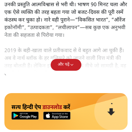
उनकी प्रस्तुति आत्मविश्वास से भरी थी। भाषण 90 मिनट चला और
एक ऐसे व्यक्ति की तरह बहता गया जो बजट‑दिवस की पूरी रस्में
कंठस्थ कर चुका हो। नारे वही पुराने—“विकसित भारत”, “ऑरेंज
इकोनॉमी”, “उत्पादकता”, “लचीलापन”—सब कुछ एक अनुभवी
नेता की सहजता से पिरोया गया।
2019 के बही‑खाता वाले प्रतीकवाद से वे बहुत आगे आ चुकी हैं।
अब वे नार्थ ब्लॉक के हर गलियारे को जानने वाली वित्त मंत्री की
और पढ़ें
तरह बोलती हैं। लेकिन इस आत्मविश्वास के नीचे जो सामग्री है, वह
उतनी ही अनुमानित और दोहराव भरी।
सत्य हिन्दी ऐप
डाउनलोड
करें