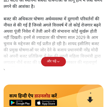
डेटा सेंटरों की स्थापना संबंधी घोषणाओं के लागू होने में लंबा समय
लगने की आशंका है।
बजट की अधिकतर घोषणा अर्थव्यवस्था में दूरगामी परिवर्तनों की
नीयत से की गई हैं जिनसे अगले वित्तवर्ष में तो कोई रोजगार बढ़ने
अथवा पूंजी निवेश में तेजी आने की संभावना कोई सुर्खरू होती
नहीं दिखती। इनमें से ज्यादातर की घोषणा साल 2029 के आम
चुनाव के मद्देनजर की गई प्रतीत हो रही है। शायद इसीलिए बजट
की प्रमुख घोषणाओं पर जोर देने के बजाय प्रधानमंत्री नरेंद्र मोदी
को अपनी बजट प्रतिक्रिया में देश की पहली महिला वित्तमंत्री द्वारा
और पढ़ें
लगातार नौवें बजट की प्रस्तुति को अपनी सरकार की महत्वपूर्ण
उपलब्धि बताने पर मजबूर होना पड़ा।
सत्य हिन्दी ऐप
डाउनलोड
करें