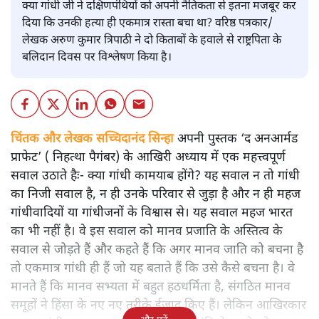
क्या गांधी जी ने दक्षिणपंथियों को अपनी नैतिकता से इतना मजबूर कर
दिया कि उनकी हत्या ही एकमात्र रास्ता बचा था? वरिष्ठ पत्रकार/
लेखक अरुण कुमार त्रिपाठी ने दो किताबों के हवाले से राष्ट्रपिता के
बलिदान दिवस पर विश्लेषण किया है।
चिंतक और लेखक सच्चिदानंद सिन्हा
अपनी पुस्तक ‘द अनआर्मड
प्राफेट’ ( निहत्था पैगंबर) के आखिरी अध्याय में एक महत्त्वपूर्ण
सवाल उठाते हैः- क्या गांधी कामयाब होंगे? यह सवाल न तो गांधी
का निजी सवाल है, न ही उनके परिवार से जुड़ा है और न ही महज
गांधीवादियों या गांधीजनों के विश्वास से। यह सवाल महज भारत
का भी नहीं है। वे इस सवाल को मानव प्रजाति के अस्तित्व के
सवाल से जोड़ते हैं और कहते हैं कि अगर मानव जाति को बचना है
तो एकमात्र गांधी ही हैं जो यह बताते हैं कि उसे कैसे बचना है। वे
मानते हैं कि मानव सभ्यता में बहुत हठधर्मिता है, संगठित मानव
समूहों ने हिंसा के नए नए तरीके ईजाद किए हैं। लेकिन आखिरकार