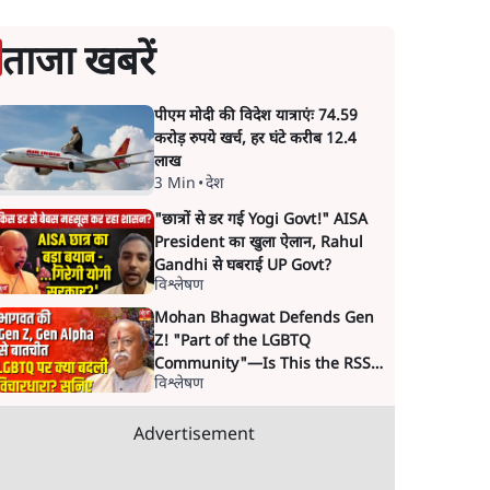
ताजा खबरें
पीएम मोदी की विदेश यात्राएंः 74.59
करोड़ रुपये खर्च, हर घंटे करीब 12.4
लाख
3 Min
•
देश
"छात्रों से डर गई Yogi Govt!" AISA
President का खुला ऐलान, Rahul
Gandhi से घबराई UP Govt?
विश्लेषण
Mohan Bhagwat Defends Gen
Z! "Part of the LGBTQ
Community"—Is This the RSS's
विश्लेषण
New Move?
Advertisement