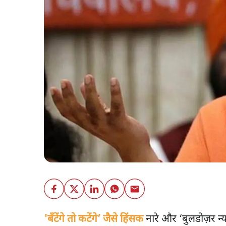
'बँटेंगे तो कटेंगे’ जैसे हिंसक
नारे और ‘बुलडोज़र न्य