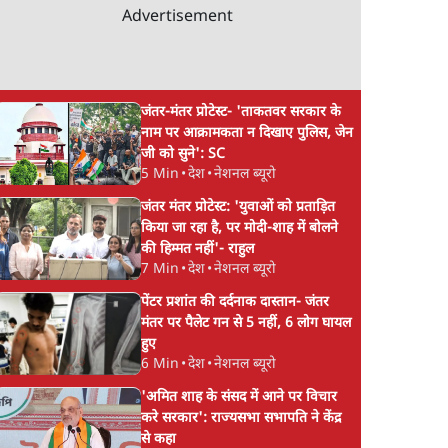
Advertisement
जंतर-मंतर प्रोटेस्ट- 'ताकतवर सरकार के
नाम पर आक्रामकता न दिखाए पुलिस, जेन
जी को सुने': SC
5 Min
•
देश
•
नेशनल ब्यूरो
जंतर मंतर प्रोटेस्ट: 'युवाओं को प्रताड़ित
किया जा रहा है, पर मोदी-शाह में बोलने
की हिम्मत नहीं'- राहुल
7 Min
•
देश
•
नेशनल ब्यूरो
पेंटर प्रशांत की दर्दनाक दास्तान- जंतर
मंतर पर पैलेट गन से 5 नहीं, 6 लोग घायल
हुए
6 Min
•
देश
•
नेशनल ब्यूरो
'अमित शाह के संसद में आने पर विचार
करे सरकार': राज्यसभा सभापति ने केंद्र
से कहा