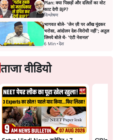
Plan: क्या पिछड़ों और दलितों का वोट
काट देगी BJP?
विश्लेषण
भागवत बोले- 'जेन ज़ी पर आँख मूंदकर
भरोसा, आंदोलन देश-विरोधी नहीं'; अतुल
लिमये बोले थे- 'एंटी नेशनल'
6 Min
•
देश
ताजा वीडियो