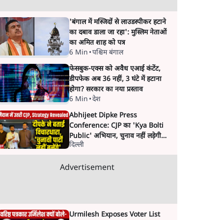
'बंगाल में मस्जिदों से लाउडस्पीकर हटाने
का दबाव डाला जा रहा': मुस्लिम नेताओं
का अमित शाह को पत्र
6 Min
•
पश्चिम बंगाल
फेसबुक-एक्स को अवैध एआई कंटेंट,
डीपफेक अब 36 नहीं, 3 घंटे में हटाना
होगा? सरकार का नया प्रस्ताव
6 Min
•
देश
Abhijeet Dipke Press
Conference: CJP का 'Kya Bolti
Public' अभियान, चुनाव नहीं लड़ेगी
दिल्ली
CJP!
Advertisement
Urmilesh Exposes Voter List