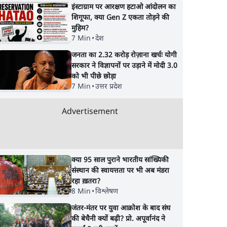
इंस्टाग्राम पर आरक्षण हटाओ आंदोलन का
शिगूफा, क्या Gen Z एकता तोड़ने की
मुहिम?
7 Min
•
देश
जनता का 2.32 करोड़ रोज़ाना खर्चः योगी
सरकार ने विज्ञापनों पर उड़ाने में मोदी 3.0
को भी पीछे छोड़ा
7 Min
•
उत्तर प्रदेश
Advertisement
क्या 95 साल पुराने भारतीय सांख्यिकी
संस्थान की स्वायत्तता पर भी अब मंडरा
रहा ख़तरा?
8 Min
•
विश्लेषण
जंतर-मंतर पर युवा आक्रोश के बाद संघ
की बेचैनी क्यों बढ़ी? प्रो. अपूर्वानंद ने