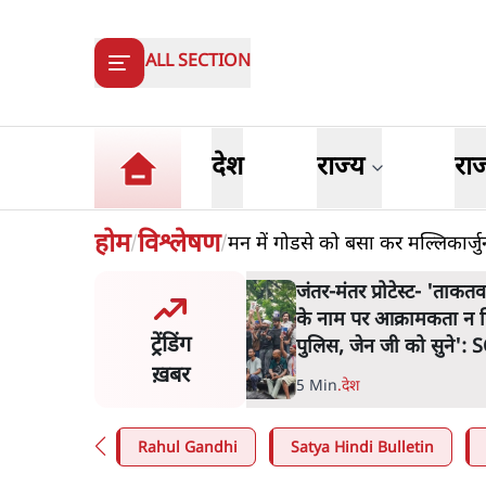
ALL SECTION
देश
राज्य
रा
होम
विश्लेषण
मन में गोडसे को बसा कर मल्लिकार्जुन
/
/
मंतर प्रोटेस्ट- 'ताकतवर सरकार
ज
ाम पर आक्रामकता न दिखाए
प
ट्रेंडिंग
, जेन जी को सुने': SC
श
ख़बर
n
.
देश
7
Rahul Gandhi
Satya Hindi Bulletin