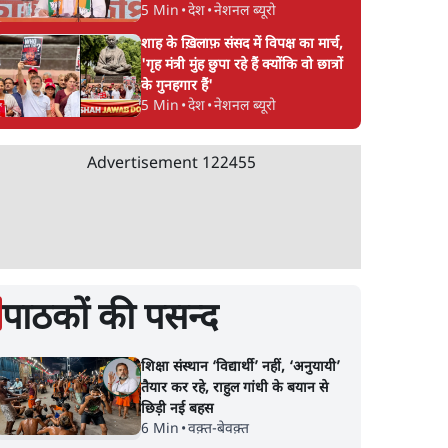
5 Min
•
देश
•
नेशनल ब्यूरो
शाह के ख़िलाफ़ संसद में विपक्ष का मार्च,
'गृह मंत्री मुंह छुपा रहे हैं क्योंकि वो छात्रों
के गुनहगार हैं'
5 Min
•
देश
•
नेशनल ब्यूरो
Advertisement
122455
पाठकों की पसन्द
शिक्षा संस्थान ‘विद्यार्थी’ नहीं, ‘अनुयायी’
तैयार कर रहे, राहुल गांधी के बयान से
छिड़ी नई बहस
6 Min
•
वक़्त-बेवक़्त