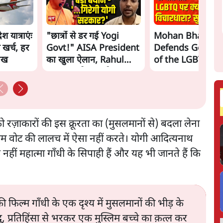
 यात्राएंः
"छात्रों से डर गई Yogi
Mohan Bhagwa
 खर्च, हर
Govt!" AISA President
Defends Gen Z! 
लाख
का खुला ऐलान, Rahul
of the LGBTQ
Gandhi से घबराई UP
Community"—Is
Govt?
the RSS's New 
ो रज़ाकारों की इस क्रूरता का (मुसलमानों से) बदला लेना
लिम वोट की लालच में ऐसा नहीं करते। योगी आदित्यनाथ
े नहीं महात्मा गाँधी के सिपाही हैं और यह भी जानते हैं कि
ी फिल्म गाँधी के एक दृश्य में मुसलमानों की भीड़ के
ंदू, प्रतिहिंसा से भरकर एक मुस्लिम बच्चे का क़त्ल कर