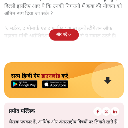
दिल्ली इसलिए आए थे कि उनकी निगरानी में हत्या की योजना को
अंतिम रूप दिया जा सके ?
'द मर्डरर, द मोनार्क एंड द फ़कीर : अ न्यू इनवेस्टीगेशन ऑफ़
और पढ़ें
महात्मा गांधी असेशिनेशन' नामक किताब से ये सवाल उठते हैं।
सत्य हिन्दी ऐप
डाउनलोड
करें
प्रमोद मल्लिक
लेखक पत्रकार हैं, आर्थिक और अंतरराष्ट्रीय विषयों पर लिखते रहते हैं।