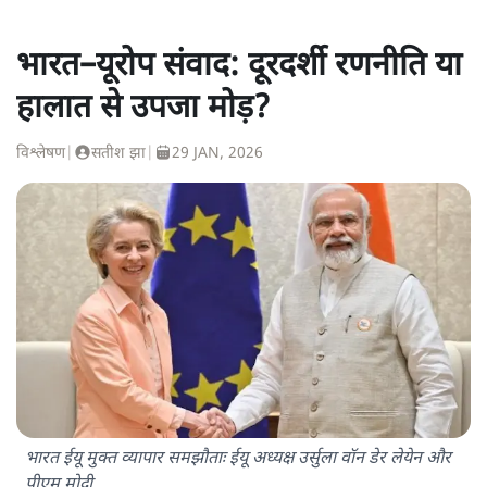
भारत–यूरोप संवाद: दूरदर्शी रणनीति या
हालात से उपजा मोड़?
विश्लेषण
|
सतीश झा
|
29 JAN, 2026
भारत ईयू मुक्त व्यापार समझौताः ईयू अध्यक्ष उर्सुला वॉन डेर लेयेन और
पीएम मोदी