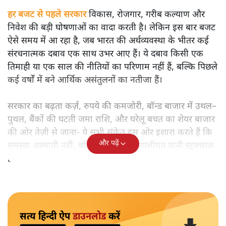
हर बजट से पहले सरकार
विकास, रोजगार, गरीब कल्याण और
निवेश की बड़ी घोषणाओं का वादा करती है। लेकिन इस बार बजट
ऐसे समय में आ रहा है, जब भारत की अर्थव्यवस्था के भीतर कई
संरचनात्मक दबाव एक साथ उभर आए हैं। ये दबाव किसी एक
तिमाही या एक साल की नीतियों का परिणाम नहीं हैं, बल्कि पिछले
कई वर्षों में बने आर्थिक असंतुलनों का नतीजा हैं।
सरकार का बढ़ता कर्ज़, रुपये की कमजोरी, बॉन्ड बाजार में उथल–
पुथल, बैंकों की घटती जमा राशि, और घरेलू बचत का शेयर बाजार
की ओर तेज़ी से जाना- ये सभी संकेत इस ओर इशारा करते हैं कि
और पढ़ें
समस्या अस्थायी नहीं, बल्कि गहरी और प्रणालीगत यानी स्ट्रक्चरल
है।
सत्य हिन्दी ऐप
डाउनलोड
करें