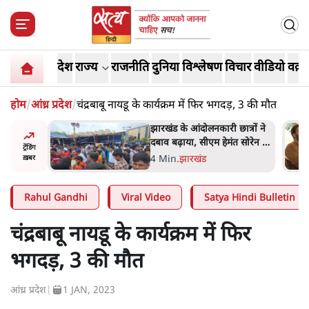
देश
राज्य
राजनीति
दुनिया
विश्लेषण
विचार
वीडियो
वक़्त
होम
/
आंध्र प्रदेश
/
चंद्रबाबू नायडू के कार्यक्रम में फिर भगदड़, 3 की मौत
अबान अहमद
झारखंड के आंदोलनकारी छात्रों ने
ेल में बंद
दबाव बढ़ाया, सीएम हेमंत सोरेन का
ट्रेंडिंग
इस्तीफा मांगा, 10 को घेरेंगे
4 Min
.
झारखंड
ख़बर
विधानसभा
Rahul Gandhi
Viral Video
Satya Hindi Bulletin
चंद्रबाबू नायडू के कार्यक्रम में फिर
भगदड़, 3 की मौत
आंध्र प्रदेश
|
1 JAN, 2023