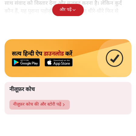
साथ संवाद को विस्तार देना और मजबूत करना है। लेकिन कुर्द
और पढ़ें
कौन हैं, यह पुराना पड़ोसी जिसे भारत आज धीरे-धीरे फिर से
पहचान रहा है?
सत्य हिन्दी ऐप
डाउनलोड
करें
नीलूफ़र कोच
नीलूफ़र कोच
की और स्टोरी पढ़ें