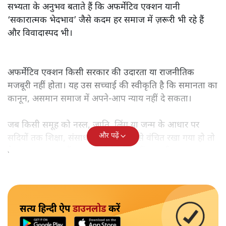
सभ्यता के अनुभव बताते हैं कि अफर्मेटिव एक्शन यानी
‘सकारात्मक भेदभाव’ जैसे कदम हर समाज में ज़रूरी भी रहे हैं
और विवादास्पद भी।
अफर्मेटिव एक्शन किसी सरकार की उदारता या राजनीतिक
मजबूरी नहीं होता। यह उस सच्चाई की स्वीकृति है कि समानता का
कानून, असमान समाज में अपने-आप न्याय नहीं दे सकता।
जब किसी समूह को नस्ल, जाति, लिंग या जन्म के आधार पर
और पढ़ें
सदियों तक शिक्षा, संसाधनों और सम्मान से वंचित रखा गया हो तो
केवल ‘सब बराबर हैं’ कह देने से स्थिति नहीं बदलती।
सत्य हिन्दी ऐप
डाउनलोड
करें