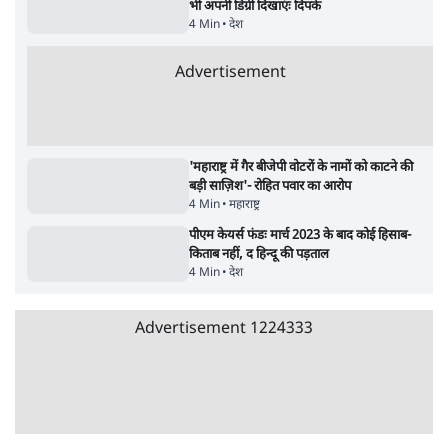
सर्वाधिक पढ़ी गयी खबरें
UPI पर प्रस्तावित शुल्क के पीछे ट्रंप का दबाव?
वीजा-मास्टरकार्ड को फायदा पहुँचाने की चर्चा
6 Min
•
विश्लेषण
•
नेशनल ब्यूरो
'E20- दाल में काला नहीं, पूरी दाल ही काली; वाहनों
को बरबाद कर रहा है इथेनॉल': राहुल
5 Min
•
देश
•
नेशनल ब्यूरो
Advertisement