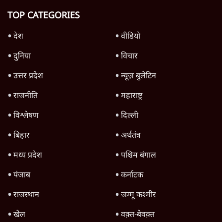
Advertisement
उलटबांसीः राष्ट्र के चरित्र की मरम्मत जारी है
11 Min
•
व्यंग्य/उलटबाँसी
जंतर-मंतर पर युवा आक्रोश के बाद संघ की बेचैनी
क्यों बढ़ी? प्रो. अपूर्वानंद ने बताईं 5 बड़ी वजहें
7 Min
•
विश्लेषण
मैं अपने सारे सर्टिफिकेट दिखाने को तैयार, मोदी जी
भी अपनी डिग्री दिखाएंः दिपके
4 Min
•
देश
Advertisement
'महाराष्ट्र में गैर बीजेपी वोटरों के नामों को काटने की