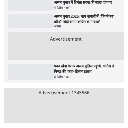
5 Min
•
देश
•
सत्य ब्यूरो
Advertisement
122455
पाठकों की पसन्द
जनता का 2.32 करोड़ रोज़ाना खर्चः योगी सरकार ने
विज्ञापनों पर उड़ाने में मोदी 3.0 को भी पीछे छोड़ा
7 Min
•
उत्तर प्रदेश
शिक्षा संस्थान ‘विद्यार्थी’ नहीं, ‘अनुयायी’ तैयार कर
रहे, राहुल गांधी के बयान से छिड़ी नई बहस
6 Min
•
वक़्त-बेवक़्त
क्या 95 साल पुराने भारतीय सांख्यिकी संस्थान की
स्वायत्तता पर भी अब मंडरा रहा ख़तरा?
8 Min
•
विश्लेषण