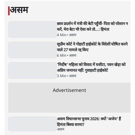
BJP और मोदी ‘गॉडफादर’ भागवत की Gen Z पर
सलाह मानेंः अभिजीत दिपके
5 Min
•
देश
•
राजनीतिक ब्यूरो
मार्क ज़करबर्ग का माफीनामाः ये बहुत अंदर की बात
है
9 Min
•
विश्लेषण
•
शीतल पी. सिंह
महुआ मोइत्रा से SC ने कहा- ' अंडों से क्यों डरती हैं?
स्वतंत्रता सेनानी सीने पर गोली खाते थे'
4 Min
•
देश
•
नेशनल ब्यूरो
Abhijeet Dipke Press Conference: CJP
का 'Kya Bolti Public' अभियान, चुनाव नहीं
लड़ेगी CJP!
दिल्ली
•
सत्य ब्यूरो
झारखंड में छात्र नेताओं और सरकार की बातचीत
बेनतीजा, आंदोलन जारी