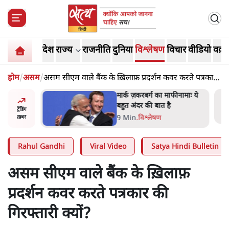
देश
राज्य
राजनीति
दुनिया
विश्लेषण
विचार
वीडियो
वक़्त
होम
/
असम
/
असम सीएम वाले बैंक के ख़िलाफ़ प्रदर्शन कवर करते पत्रकार
की गिरफ्तारी क्यों?
र’ भागवत
मार्क ज़करबर्ग का माफीनामाः ये
ेंः
बहुत अंदर की बात है
ट्रेंडिंग
9 Min
.
विश्लेषण
ख़बर
Rahul Gandhi
Viral Video
Satya Hindi Bulletin
असम सीएम वाले बैंक के ख़िलाफ़
प्रदर्शन कवर करते पत्रकार की
गिरफ्तारी क्यों?