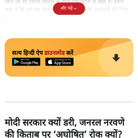
किए जा रहे विरोध प्रदर्शन के साथ एकजुटता से खड़ा है। इसने
और पढ़ें
कहा है कि हम इस मामले में असम पुलिस की मनमानी की निंदा
करते हैं।
सत्य हिन्दी ऐप
डाउनलोड
करें
मोदी सरकार क्यों डरी, जनरल नरवणे
की किताब पर ‘अघोषित’ रोक क्यों?