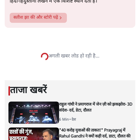
सत्य हिन्दी ऐप
डाउनलोड
करें
सतीश झा
सतीश झा समकालीन भारतीय भाषाई लेखन के सबसे सूक्ष्म,
विश्लेषणात्मक और मानवीय स्वरों में से एक हैं। शिक्षा, समाज,
संस्कृति और भाषा पर उनकी दृष्टि गहरी और साफ़ है। उनकी शैली—
सरल भाषा में जटिल प्रश्नों को खोलने की—उन्हें आज के
हिंदी‑हिंदुस्तानी लेखन में एक विशिष्ट स्थान देती है।
सतीश झा
की और स्टोरी पढ़ें