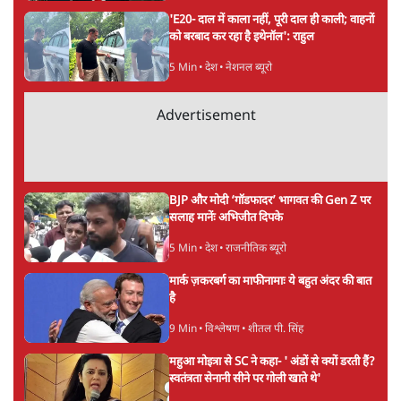
अगली खबर लोड हो रही है...
ताजा खबरें
राहुल गांधी ने प्रयागराज में जेन ज़ी को झकझोरा- 3D
संदेश- दर्द, डेटा, दौलत
6 Min
•
देश
"40 करोड़ युवाओं की ताकत!" Prayagraj में
Rahul Gandhi ने क्यों कही दर्द, डाटा, दौलत की
बात?
1 Min
•
उत्तर प्रदेश
'Chhatron Ki Goonj' Political War! Ajay
Rai, Tarun Chugh & Shatrughan on
Rahul Gandhi
1 Min
•
उत्तर प्रदेश
Advertisement