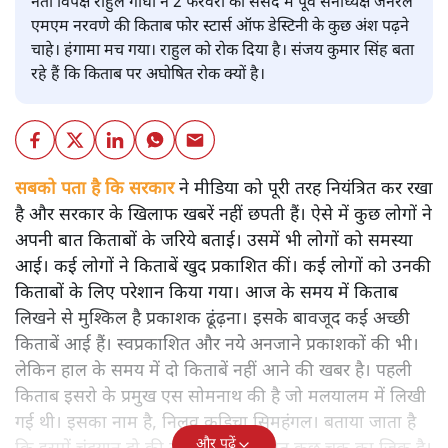
नेता विपक्ष राहुल गांधी ने 2 फरवरी को संसद में पूर्व सेनाध्यक्ष जनरल
एमएम नरवणे की किताब फोर स्टार्स ऑफ डेस्टिनी के कुछ अंश पढ़ने
चाहे। हंगामा मच गया। राहुल को रोक दिया है। संजय कुमार सिंह बता
रहे हैं कि किताब पर अघोषित रोक क्यों है।
सबको पता है कि सरकार
ने मीडिया को पूरी तरह नियंत्रित कर रखा
है और सरकार के खिलाफ खबरें नहीं छपती हैं। ऐसे में कुछ लोगों ने
अपनी बात किताबों के जरिये बताई। उसमें भी लोगों को समस्या
आई। कई लोगों ने किताबें खुद प्रकाशित कीं। कई लोगों को उनकी
किताबों के लिए परेशान किया गया। आज के समय में किताब
लिखने से मुश्किल है प्रकाशक ढूंढ़ना। इसके बावजूद कई अच्छी
किताबें आई हैं। स्वप्रकाशित और नये अनजाने प्रकाशकों की भी।
लेकिन हाल के समय में दो किताबें नहीं आने की खबर है। पहली
किताब इसरो के प्रमुख एस सोमनाथ की है जो मलयालम में लिखी
गई थी। इसका नाम है, निलवु कुडिचा सिमहंगल। बताया जाता है
और पढ़ें