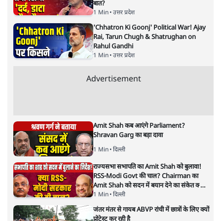
नतीजों पर परदे डालता घोषणा प्रधान
बजट!
अर्थतंत्र
|
अनन्त मित्तल
|
1 FEB, 2026
अनन्त मित्तल
यह बजट नीतिगत नतीजों से ज़्यादा घोषणाओं पर टिका क्यों दिखता
है? आंकड़ों, ज़मीनी हकीकत और वादों के बीच घोषणा-प्रधान बजट
की आलोचनात्मक पड़ताल।
केंद्रीय वित्तमंत्री निर्मला सीतारमण द्वारा
संसद में प्रस्तुत साल