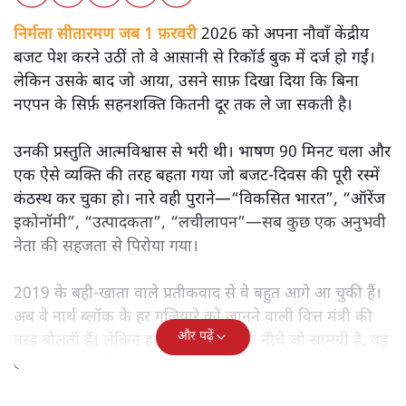
निर्मला सीतारमण जब 1 फ़रवरी
2026 को अपना नौवाँ केंद्रीय
बजट पेश करने उठीं तो वे आसानी से रिकॉर्ड बुक में दर्ज हो गईं।
लेकिन उसके बाद जो आया, उसने साफ़ दिखा दिया कि बिना
नएपन के सिर्फ़ सहनशक्ति कितनी दूर तक ले जा सकती है।
उनकी प्रस्तुति आत्मविश्वास से भरी थी। भाषण 90 मिनट चला और
एक ऐसे व्यक्ति की तरह बहता गया जो बजट‑दिवस की पूरी रस्में
कंठस्थ कर चुका हो। नारे वही पुराने—“विकसित भारत”, “ऑरेंज
इकोनॉमी”, “उत्पादकता”, “लचीलापन”—सब कुछ एक अनुभवी
नेता की सहजता से पिरोया गया।
2019 के बही‑खाता वाले प्रतीकवाद से वे बहुत आगे आ चुकी हैं।
अब वे नार्थ ब्लॉक के हर गलियारे को जानने वाली वित्त मंत्री की
और पढ़ें
तरह बोलती हैं। लेकिन इस आत्मविश्वास के नीचे जो सामग्री है, वह
उतनी ही अनुमानित और दोहराव भरी।