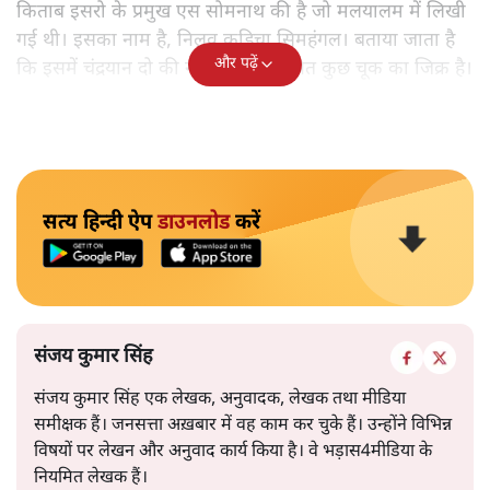
किताब इसरो के प्रमुख एस सोमनाथ की है जो मलयालम में लिखी
गई थी। इसका नाम है, निलवु कुडिचा सिमहंगल। बताया जाता है
और पढ़ें
कि इसमें चंद्रयान दो की नाकामी से संबंधित कुछ चूक का जिक्र है।
सत्य हिन्दी ऐप
डाउनलोड
करें
संजय कुमार सिंह
संजय कुमार सिंह एक लेखक, अनुवादक, लेखक तथा मीडिया
समीक्षक हैं। जनसत्ता अख़बार में वह काम कर चुके हैं। उन्होंने विभिन्न
विषयों पर लेखन और अनुवाद कार्य किया है। वे भड़ास4मीडिया के
नियमित लेखक हैं।