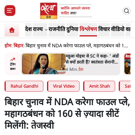
देश
राज्य
राजनीति
दुनिया
विश्लेषण
विचार
वीडियो
वक़्त
होम
/
बिहार
/
बिहार चुनाव में NDA करेगा फाउल प्ले, महागठबंधन को 160
से ज़्यादा सीटें मिलेंगी: तेजस्वी
नामाः ये
महुआ मोइत्रा से SC ने कहा- ' अंडों
से क्यों डरती हैं? स्वतंत्रता सेनानी
ट्रेंडिंग
सीने पर गोली खाते थे'
4 Min
.
देश
ख़बर
Rahul Gandhi
Viral Video
Amit Shah
Satya
बिहार चुनाव में NDA करेगा फाउल प्ले,
महागठबंधन को 160 से ज़्यादा सीटें
मिलेंगी: तेजस्वी