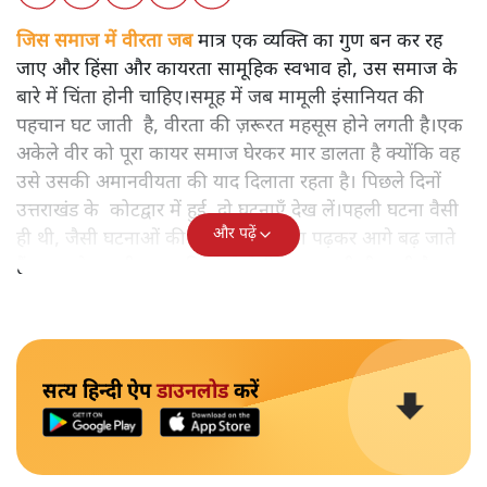
जिस समाज में वीरता जब
मात्र एक व्यक्ति का गुण बन कर रह
जाए और हिंसा और कायरता सामूहिक स्वभाव हो, उस समाज के
बारे में चिंता होनी चाहिए।समूह में जब मामूली इंसानियत की
पहचान घट जाती है, वीरता की ज़रूरत महसूस होने लगती है।एक
अकेले वीर को पूरा कायर समाज घेरकर मार डालता है क्योंकि वह
उसे उसकी अमानवीयता की याद दिलाता रहता है। पिछले दिनों
उत्तराखंड के कोटद्वार में हुई दो घटनाएँ देख लें।पहली घटना वैसी
और पढ़ें
ही थी, जैसी घटनाओं की खबर हम रोज़ाना पढ़कर आगे बढ़ जाते
हैं।भारत के तक़रीबन हर हिस्से से ऐसी खबर आती ही रहती है।
सत्य हिन्दी ऐप
डाउनलोड
करें