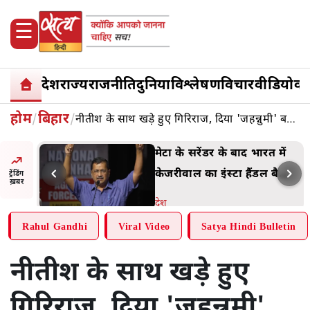
☰
देश
राज्य
राजनीति
दुनिया
विश्लेषण
विचार
वीडियो
वक़
बिहार
होम
/
/
नीतीश के साथ खड़े हुए गिरिराज, दिया 'जहन्नुमी' बयान, सीएम को पाकिस्तान से धमकी
्रों
मेटा के सरेंडर के बाद भारत में
त
केजरीवाल का इंस्टा हैंडल बैनः
ट्रेंडिंग
ख़बर
0 को
AAP का आरोप
देश
Rahul Gandhi
Viral Video
Satya Hindi Bulletin
नीतीश के साथ खड़े हुए
गिरिराज, दिया 'जहन्नुमी'