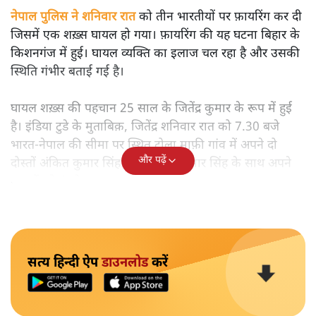
नेपाल पुलिस ने शनिवार रात को तीन भारतीयों पर फ़ायरिंग कर दी
जिसमें एक शख़्स घायल हो गया। फ़ायरिंग की यह घटना बिहार के
किशनगंज में हुई। घायल व्यक्ति का इलाज चल रहा है और उसकी
स्थिति गंभीर बताई गई है।
घायल शख़्स की पहचान 25 साल के जितेंद्र कुमार के रूप में हुई
है। इंडिया टुडे के मुताबिक़, जितेंद्र शनिवार रात को 7.30 बजे
भारत-नेपाल की सीमा पर स्थित टोला माफ़ी गांव में अपने दो
और पढ़ें
दोस्तों अंकित कुमार सिंह और गुलशन कुमार सिंह के साथ अपने
पशुओं को ढूंढने गया था।
सत्य हिन्दी ऐप
डाउनलोड
करें