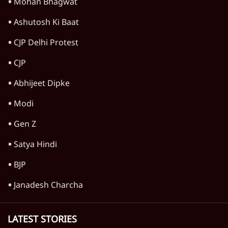
फायरिंग, मुजफ्फरपुर में प्रोटेस्टरों पर इनाम
6 Min
•
बिहार
Advertisement
1345566
TOP CATEGORIES
देश
वीडियो
दुनिया
विचार
उत्तर प्रदेश
न्यूज़ बुलेटिन
महाराष्ट्र
राजनीति
दिल्ली
विश्लेषण