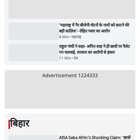
जंतर मंतर प्रोटेस्ट: 'युवाओं को प्रताड़ित किया जा रहा
है, पर मोदी-शाह में बोलने की हिम्मत नहीं'- राहुल
7 Min
•
देश
•
नेशनल ब्यूरो
पेंटर प्रशांत की दर्दनाक दास्तान- जंतर मंतर पर पैलेट
गन से 5 नहीं, 6 लोग घायल हुए
6 Min
•
देश
•
नेशनल ब्यूरो
क्या 95 साल पुराने भारतीय सांख्यिकी संस्थान की
स्वायत्तता पर भी अब मंडरा रहा ख़तरा?
8 Min
•
विश्लेषण
•
सत्य ब्यूरो
शाह के ख़िलाफ़ संसद में विपक्ष का मार्च, 'गृह मंत्री
मुंह छुपा रहे हैं क्योंकि वो छात्रों के गुनहगार हैं'
5 Min
•
देश
•
नेशनल ब्यूरो
Advertisement
122455