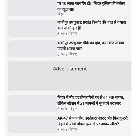
पाठकों की पसन्द
RSS नेता की जंतर मंतर आंदोलन पर टिप्पणी- सीधे
फायरिंग कराता, महिलाओं का रेप करवाता
4 Min
•
देश
शिक्षा संस्थान ‘विद्यार्थी’ नहीं, ‘अनुयायी’ तैयार कर
रहे, राहुल गांधी के बयान से छिड़ी नई बहस
6 Min
•
वक़्त-बेवक़्त
इंस्टाग्राम पर आरक्षण हटाओ आंदोलन का शिगूफा,
क्या Gen Z एकता तोड़ने की मुहिम?
7 Min
•
देश
Advertisement