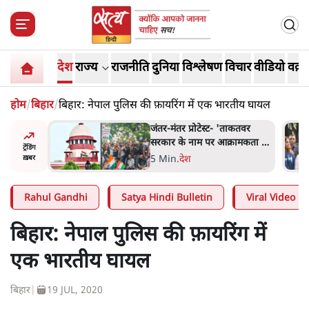
देश
राज्य
राजनीति
दुनिया
विश्लेषण
विचार
वीडियो
वक़्त
होम
/
बिहार
/
बिहार: नेपाल पुलिस की फ़ायरिंग में एक भारतीय घायल
ाकतवर
जंतर मंतर प्रोटेस्ट: 'युवाओं को
रामकता न
प्रताड़ित किया जा रहा है, पर मोदी-
ट्रेंडिंग
ो सुने':
शाह में बोलने की हिम्मत नहीं'-
7 Min
.
देश
ख़बर
राहुल
Rahul Gandhi
Satya Hindi Bulletin
Viral Video
बिहार: नेपाल पुलिस की फ़ायरिंग में
एक भारतीय घायल
बिहार
|
19 JUL, 2020