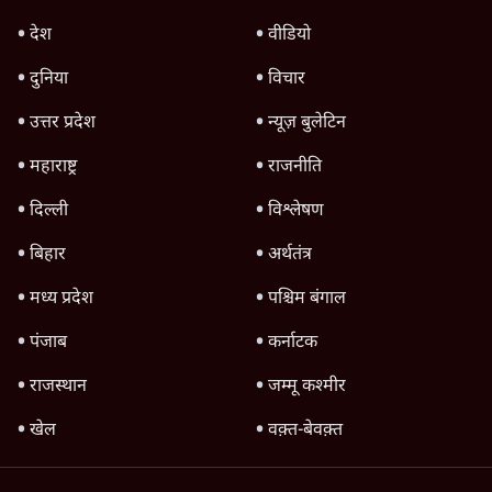
Advertisement
1224333
बिहार
AISA Saba Afrin's Shocking Claim: 'छात्रों
पर 10 लाख फायरिंग हो!' बिहार पुलिस की बर्बरता
का खुलासा!
बिहार
बांकीपुर उपचुनाव: प्रशांत किशोर की जीत से ज्यादा
बीजेपी की हार है!
8 Min
•
बिहार
बांकीपुर उपचुनाव: पीके का दांव, क्या बीजेपी बचा
पाएगी अपना गढ़?
5 Min
•
बिहार