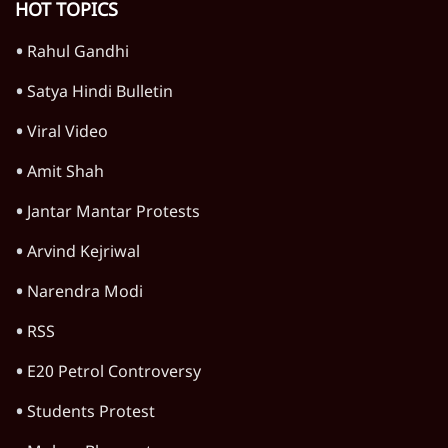
Advertisement
बिहार में नीट प्रदर्शनकारियों पर से 64 FIR वापस,
लेकिन सीवान में 21 मामलों में मुक़दमे बरकरार
6 Min
•
बिहार
AK-47 से फायरिंग, इश्तेहारी पोस्टर और फिर यू-टर्न;
बिहार में योगी मॉडल दरवाजे पर आकर लौटा?
6 Min
•
बिहार
बिहार में बर्बर पुलिस एक्शन, फायरिंग, अब तक 500
गिरफ्तार, हॉस्टल से उठाए गए छात्र नेता
6 Min
•
बिहार
Advertisement
प्रोटेस्ट पर बिहार पुलिस का क्रैकडाउन: जहानाबाद में