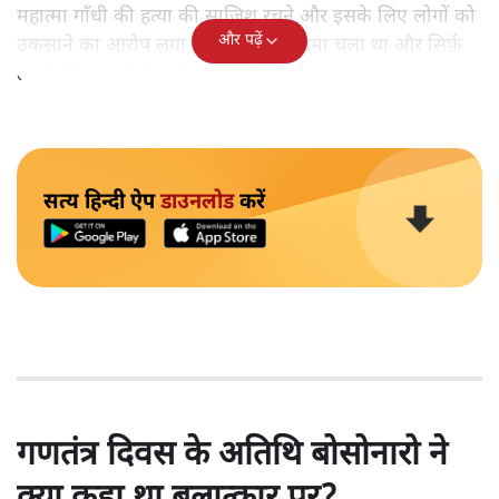
महात्मा गाँधी की हत्या की साजिश रचने और इसके लिए लोगों को
और पढ़ें
उकसाने का आरोप लगा था, उन पर मुक़दमा चला था और सिर्फ़
तकनीकी कारणों से उन्हें सज़ा नहीं हुई थी।
सत्य हिन्दी ऐप
डाउनलोड
करें
गणतंत्र दिवस के अतिथि बोसोनारो ने