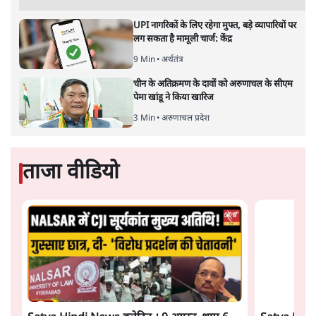
होर्मुज समझौते के करीब पहुँचे ईरान-ओमान, लेकिन
स्ट्रेट को खोलने के लिए तेहरान ने रखी कड़ी शर्तें
8 Min
•
दुनिया
BJP-RSS की वजह से राहुल के प्रयागराज
'Chhatron Ki Goonj' कार्यक्रम में उमड़ी युवाओं
की भारी भीड़
1 Min
•
विश्लेषण
Advertisement
UPI नागरिकों के लिए रहेगा मुफ्त, बड़े व्यापारियों पर
लग सकता है मामूली चार्ज: केंद्र
9 Min
•
अर्थतंत्र
चीन के अतिक्रमण के दावों को अरुणाचल के सीएम
पेमा खांडू ने किया खारिज
3 Min
•
अरुणाचल प्रदेश