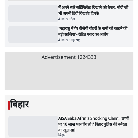
11 Min
•
व्यंग्य/उलटबाँसी
Parliament LIVE | हंगामे के बीच फिर शुरू हुई
संसद | 2 Bills Today
दिल्ली
जंतर-मंतर पर युवा आक्रोश के बाद संघ की बेचैनी
क्यों बढ़ी? प्रो. अपूर्वानंद ने बताईं 5 बड़ी वजहें
7 Min
•
विश्लेषण
Advertisement
मैं अपने सारे सर्टिफिकेट दिखाने को तैयार, मोदी जी
भी अपनी डिग्री दिखाएंः दिपके
4 Min
•
देश
'महाराष्ट्र में गैर बीजेपी वोटरों के नामों को काटने की
बड़ी साज़िश'- रोहित पवार का आरोप
4 Min
•
महाराष्ट्र
Advertisement
1224333