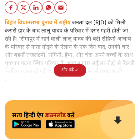
बिहार विधानसभा चुनाव में राष्ट्रीय
जनता दल (RJD) को मिली
करारी हार के बाद लालू यादव के परिवार में दरार गहरी होती जा
रही है। सिंगापुर में रहने वाली लालू यादव की बेटी रोहिणी आचार्य
के परिवार से नाता तोड़ने के ऐलान के एक दिन बाद, उनकी चार
और बहनों राजलक्ष्मी, रागिनी, हेमा, और चंदा अपने बच्चों के साथ
चुपचाप पटना स्थित परिवार के आवास (10 सर्कुलर रोड) से दिल्ली
और पढ़ें
के लिए रवाना हो गईं। यह कदम बिहार के सबसे प्रभावशाली
राजनीतिक परिवारों में से एक में बढ़ती फूट का स्पष्ट संकेत है।
सत्य हिन्दी ऐप
डाउनलोड
करें