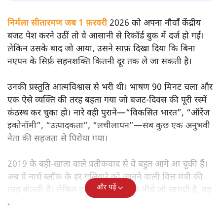
सतीश झा
मोदी सरकार का बजट 2026 बड़े बदलाव का वादा करता दिखता है,
लेकिन क्या वह देहलीज़ पार कर पाया? नीतिगत झिझक, अधूरे सुधार
और ठहरे फैसलों के बीच बजट की आलोचनात्मक समीक्षा पढ़िए।
निर्मला सीतारमण जब 1 फ़रवरी
2026 को अपना नौवाँ केंद्रीय
बजट पेश करने उठीं तो वे आसानी से रिकॉर्ड बुक में दर्ज हो गईं।
लेकिन उसके बाद जो आया, उसने साफ़ दिखा दिया कि बिना
नएपन के सिर्फ़ सहनशक्ति कितनी दूर तक ले जा सकती है।
उनकी प्रस्तुति आत्मविश्वास से भरी थी। भाषण 90 मिनट चला और