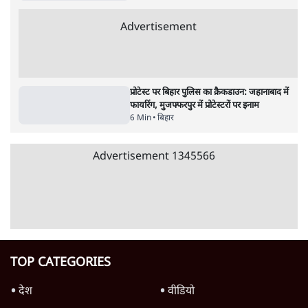
बिहार में नीट प्रदर्शनकारियों पर से 64 FIR वापस,
लेकिन सीवान में 21 मामलों में मुक़दमे बरकरार
6 Min
•
बिहार
AK-47 से फायरिंग, इश्तेहारी पोस्टर और फिर यू-टर्न;
बिहार में योगी मॉडल दरवाजे पर आकर लौटा?
6 Min
•
बिहार
बिहार में बर्बर पुलिस एक्शन, फायरिंग, अब तक 500
गिरफ्तार, हॉस्टल से उठाए गए छात्र नेता
6 Min
•
बिहार
Advertisement
प्रोटेस्ट पर बिहार पुलिस का क्रैकडाउन: जहानाबाद में
फायरिंग, मुजफ्फरपुर में प्रोटेस्टरों पर इनाम
6 Min
•
बिहार