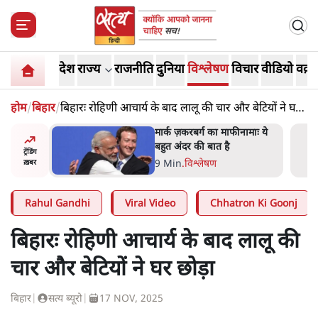
देश
राज्य
राजनीति
दुनिया
विश्लेषण
विचार
वीडियो
वक़्त
होम
/
बिहार
/
बिहारः रोहिणी आचार्य के बाद लालू की चार और बेटियों ने घर
छोड़ा
नामाः ये
झारखंड में छात्र नेताओं और
सरकार की बातचीत बेनतीजा,
ट्रेंडिंग
आंदोलन जारी
5 Min
.
देश
ख़बर
Rahul Gandhi
Viral Video
Chhatron Ki Goonj
बिहारः रोहिणी आचार्य के बाद लालू की
चार और बेटियों ने घर छोड़ा
बिहार
|
सत्य ब्यूरो
|
17 NOV, 2025