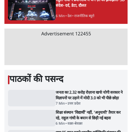
5 Min
•
देश
•
सत्य ब्यूरो
जंतर मंतर से गायब ABVP रांची में छात्रों के लिए क्यों
प्रोटेस्ट कर रही है
6 Min
•
देश
•
सत्य ब्यूरो
सुखबीर बादल और पीएम मोदी मिले, पंजाब चुनाव से
पहले बीजेपी-अकाली दल गठबंधन की अटकलें तेज
6 Min
•
पंजाब
•
सत्य ब्यूरो
राहुल गांधी ने प्रयागराज में जेन ज़ी को झकझोरा- 3D
संदेश- दर्द, डेटा, दौलत
6 Min
•
देश
•
राजनीतिक ब्यूरो
Advertisement
122455