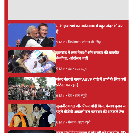
UPI पर प्रस्तावित शुल्क के पीछे ट्रंप का दबाव?
वीजा-मास्टरकार्ड को फायदा पहुँचाने की चर्चा
6 Min
•
विश्लेषण
•
नेशनल ब्यूरो
'E20- दाल में काला नहीं, पूरी दाल ही काली; वाहनों
को बरबाद कर रहा है इथेनॉल': राहुल
5 Min
•
देश
•
नेशनल ब्यूरो
Advertisement
मार्क ज़करबर्ग का माफीनामाः ये बहुत अंदर की बात
है
9 Min
•
विश्लेषण
•
शीतल पी. सिंह
झारखंड में छात्र नेताओं और सरकार की बातचीत
बेनतीजा, आंदोलन जारी