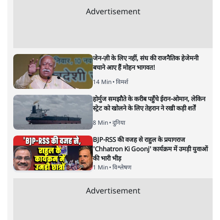
अगस्त क्रांति आंदोलन में जनता की एकजुटता कायम
रहती तो देश का विभाजन संभव नहीं था!
16 Min
•
विचार
NALSAR दीक्षांत समारोह के मुख्य अतिथि के रूप
में CJI सूर्यकांत का छात्रों ने किया विरोध
6 Min
•
तेलंगाना
ईरान ने जारी किया मुजतबा खामेनेई का वीडियो;
स्वास्थ्य पर इसराइली मीडिया में चल रही थीं अफवाहें
7 Min
•
दुनिया
Advertisement
जेन-ज़ी के लिए नहीं, संघ की राजनैतिक हेजेमनी
बचाने आए हैं मोहन भागवत!
14 Min
•
विमर्श