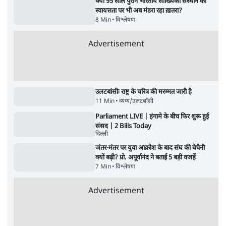
पाठकों की पसन्द
जनता का 2.32 करोड़ रोज़ाना खर्चः योगी सरकार ने
विज्ञापनों पर उड़ाने में मोदी 3.0 को भी पीछे छोड़ा
7 Min
•
उत्तर प्रदेश
शिक्षा संस्थान ‘विद्यार्थी’ नहीं, ‘अनुयायी’ तैयार कर
रहे, राहुल गांधी के बयान से छिड़ी नई बहस
6 Min
•
वक़्त-बेवक़्त
क्या 95 साल पुराने भारतीय सांख्यिकी संस्थान की
स्वायत्तता पर भी अब मंडरा रहा ख़तरा?
8 Min
•
विश्लेषण
Advertisement
उलटबांसीः राष्ट्र के चरित्र की मरम्मत जारी है