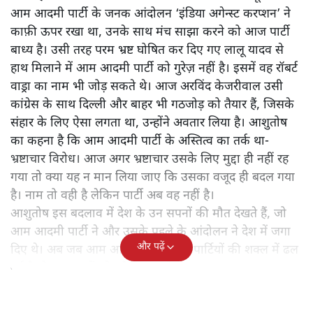
आम आदमी पार्टी के जनक आंदोलन ‘इंडिया अगेन्स्ट करप्शन’ ने
काफ़ी ऊपर रखा था, उनके साथ मंच साझा करने को आज पार्टी
बाध्य है। उसी तरह परम भ्रष्ट घोषित कर दिए गए लालू यादव से
हाथ मिलाने में आम आदमी पार्टी को गुरेज़ नहीं है। इसमें वह रॉबर्ट
वाड्रा का नाम भी जोड़ सकते थे। आज अरविंद केजरीवाल उसी
कांग्रेस के साथ दिल्ली और बाहर भी गठजोड़ को तैयार हैं, जिसके
संहार के लिए ऐसा लगता था, उन्होंने अवतार लिया है। आशुतोष
का कहना है कि आम आदमी पार्टी के अस्तित्व का तर्क था-
भ्रष्टाचार विरोध। आज अगर भ्रष्टाचार उसके लिए मुद्दा ही नहीं रह
गया तो क्या यह न मान लिया जाए कि उसका वजूद ही बदल गया
है। नाम तो वही है लेकिन पार्टी अब वह नहीं है।
आशुतोष इस बदलाव में देश के उन सपनों की मौत देखते हैं, जो
आम आदमी पार्टी ने और उसके पहले के आंदोलन ने देश में जगा
और पढ़ें
दिए थे। अब जब आम आदमी पार्टी दूसरी पार्टियों की शक्ल में ढल
गई है तो उन सपनों को कौन पूरा करेगा?