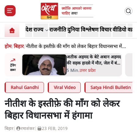
देश
राज्य
राजनीति
दुनिया
विश्लेषण
विचार
वीडियो
वक़्त
होम
/
बिहार
/
नीतीश के इस्तीफ़े की माँग को लेकर बिहार विधानसभा में
हंगामा
अबान अहमद
शेख हसीना की प्रेस कॉन्फ्रेंस में
ेल में बंद
शामिल हुए क्रिकेटर शाकिब अल
ट्रेंडिंग
हसन के घर पर पेट्रोल बम से हमला
5 Min
.
दुनिया
ख़बर
Rahul Gandhi
Viral Video
Satya Hindi Bulletin
नीतीश के इस्तीफ़े की माँग को लेकर
बिहार विधानसभा में हंगामा
बिहार
|
रमाशंकर
|
23 FEB, 2019