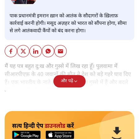
पाक प्रधानमंत्री इमरान ख़ान को आतंक के सौदागरों के ख़िलाफ़
कार्रवाई करनी होगी। मसूद अज़हर को भारत को सौंपना होगा, सीमा
से लगे आतंकवादी कैंपों को बंद करना होगा।
मैं यह पत्र बहुत दु:ख और गुस्से में लिख रहा हूँ। पुलवामा में
सीआरपीएफ़ के 40 जवानों की मौत ने देश को बड़े गहरे घाव दिए
और पढ़ें
हैं। एक भारतीय के नाते हम इस वक़्त बहुत गुस्से में हैं और बदले
की भावना से भरे हुए हैं।
सत्य हिन्दी ऐप
डाउनलोड
करें