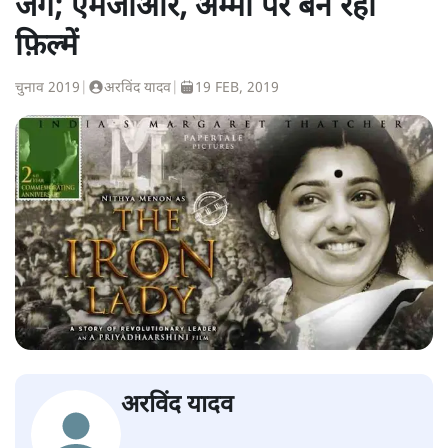
जंग; एमजीआर, अम्मा पर बन रहीं
फ़िल्में
चुनाव 2019
|
अरविंद यादव
|
19 FEB, 2019
अरविंद यादव