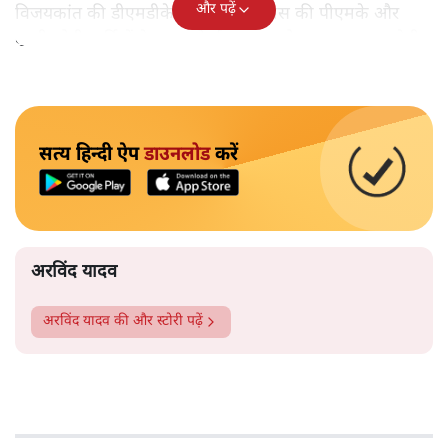
और पढ़ें
विजयकांत की डीएमडीके, अंबुमणि रामदास की पीएमके और
दूसरी छोटी पार्टियों के साथ मोर्चा बनाकर लोकसभा चुनाव लड़ेगी।
सत्य हिन्दी ऐप
डाउनलोड
करें
अरविंद यादव
अरविंद यादव
की और स्टोरी पढ़ें