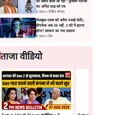
का दबाव डाला जा रहा': मुस्लिम नेताओं
का अमित शाह को पत्र
6 Min
•
पश्चिम बंगाल
फेसबुक-एक्स को अवैध एआई कंटेंट,
डीपफेक अब 36 नहीं, 3 घंटे में हटाना
होगा? सरकार का नया प्रस्ताव
6 Min
•
देश
ताजा वीडियो
री
Satya Hindi News
Satya Hindi News