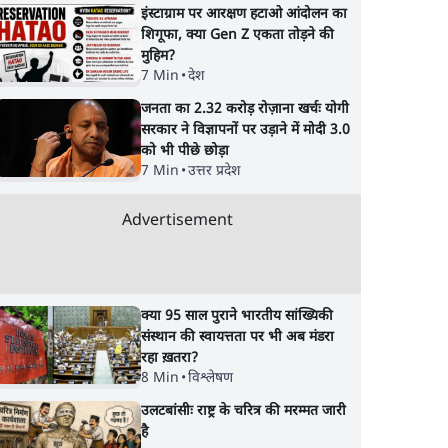
इंस्टाग्राम पर आरक्षण हटाओ आंदोलन का
शिगूफा, क्या Gen Z एकता तोड़ने की
मुहिम?
7 Min
•
देश
जनता का 2.32 करोड़ रोज़ाना खर्चः योगी
सरकार ने विज्ञापनों पर उड़ाने में मोदी 3.0
को भी पीछे छोड़ा
7 Min
•
उत्तर प्रदेश
Advertisement
क्या 95 साल पुराने भारतीय सांख्यिकी
संस्थान की स्वायत्तता पर भी अब मंडरा
रहा ख़तरा?
8 Min
•
विश्लेषण
उलटबांसीः राष्ट्र के चरित्र की मरम्मत जारी
है