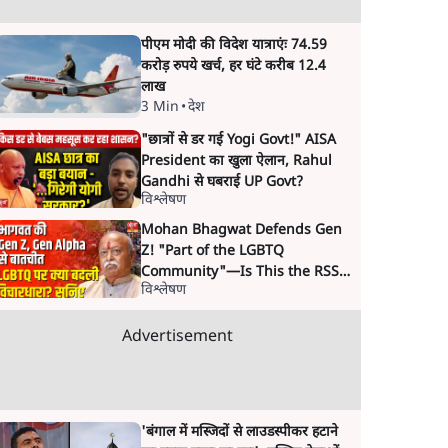
पीएम मोदी की विदेश यात्राएंः 74.59
करोड़ रुपये खर्च, हर घंटे करीब 12.4
लाख
3 Min
•
देश
"छात्रों से डर गई Yogi Govt!" AISA
President का खुला ऐलान, Rahul
Gandhi से घबराई UP Govt?
विश्लेषण
Mohan Bhagwat Defends Gen
Z! "Part of the LGBTQ
Community"—Is This the RSS's
विश्लेषण
New Move?
Advertisement
'बंगाल में मस्जिदों से लाउडस्पीकर हटाने