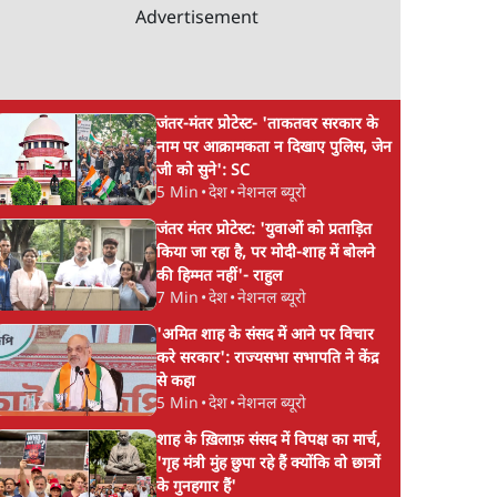
Advertisement
जंतर-मंतर प्रोटेस्ट- 'ताकतवर सरकार के
नाम पर आक्रामकता न दिखाए पुलिस, जेन
जी को सुने': SC
5 Min
•
देश
•
नेशनल ब्यूरो
जंतर मंतर प्रोटेस्ट: 'युवाओं को प्रताड़ित
किया जा रहा है, पर मोदी-शाह में बोलने
की हिम्मत नहीं'- राहुल
7 Min
•
देश
•
नेशनल ब्यूरो
'अमित शाह के संसद में आने पर विचार
करे सरकार': राज्यसभा सभापति ने केंद्र
से कहा
5 Min
•
देश
•
नेशनल ब्यूरो
शाह के ख़िलाफ़ संसद में विपक्ष का मार्च,
'गृह मंत्री मुंह छुपा रहे हैं क्योंकि वो छात्रों
के गुनहगार हैं'