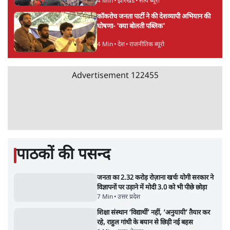
संसद में क्या FCRA बिल पेश कर सकते हैं शाह?
कांग्रेस ने अपने सांसदों के लिए जारी किया व्हिप
6 Min
•
देश
'E20- दाल में काला नहीं, पूरी दाल ही काली; वाहनों
को बरबाद कर रहा है इथेनॉल': राहुल
5 Min
•
देश
UPI पर प्रस्तावित शुल्क के पीछे ट्रंप का दबाव?
वीजा-मास्टरकार्ड को फायदा पहुँचाने की चर्चा
6 Min
•
विश्लेषण
Advertisement
मार्क ज़करबर्ग का माफीनामाः ये बहुत अंदर की बात
है
9 Min
•
विश्लेषण