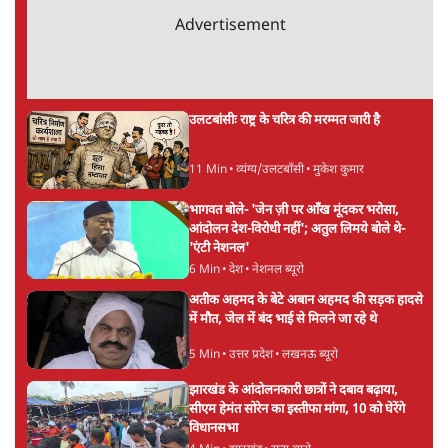
ताजा खबरें
झारखंड में छात्र नेताओं और सरकार की बातचीत
बेनतीजा, आंदोलन जारी
5 Min
•
देश
पीएम मोदी लाल किले से बताएं पैलेट गन चलाने का
आदेश किसका था, जंतर मंतर हमाराः CJP
5 Min
•
देश
सुखबीर बादल और पीएम मोदी मिले, पंजाब चुनाव से
पहले बीजेपी-अकाली दल गठबंधन की अटकलें तेज
6 Min
•
पंजाब
Advertisement