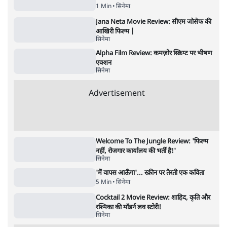
11 Min
•
व्यंग्य/उलटबाँसी
•
मुकेश कुमार
भागवत बोले- 'जेन ज़ी पर आँख मूंदकर भरोसा,
आंदोलन देश-विरोधी नहीं'; अतुल लिमये बोले थे-
'एंटी नेशनल'
6 Min
•
देश
•
नेशनल ब्यूरो
अतीक अहमद के बेटे अबान अहमद की सड़क हादसे
में मौत, जेल में बंद भाई से मिलने जा रहे थे
5 Min
•
उत्तर प्रदेश
•
लखनऊ ब्यूरो
झारखंड के आंदोलनकारी छात्रों ने दबाव बढ़ाया,
सीएम हेमंत सोरेन का इस्तीफा मांगा, 10 को घेरेंगे
विधानसभा
4 Min
•
झारखंड
•
सत्य ब्यूरो
कॉकरोच जनता पार्टी ने की देशव्यापी अभियान की
घोषणा- 'क्या बोलती पब्लिक'
4 Min
•
देश
•
राजनीतिक ब्यूरो