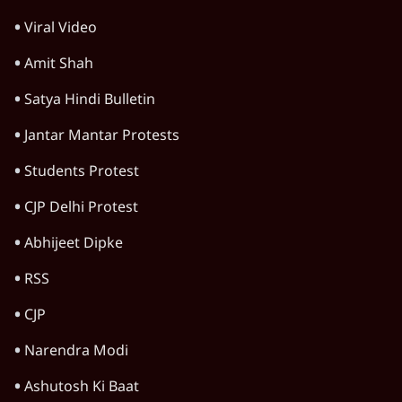
गन चलवाई, सरकार का आरोपों से इंकार
11 Min
•
देश
Advertisement
1224333
सिनेमा
Bose Files Film Review | क्या Conspiracy
का सच आया सामने?
1 Min
•
सिनेमा
Jana Neta Movie Review: सीएम जोसेफ की
आखिरी फिल्म |
सिनेमा
Alpha Film Review: कमज़ोर स्क्रिप्ट पर भीषण
एक्शन
सिनेमा