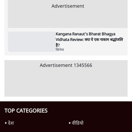
Advertisement
122455
पाठकों की पसन्द
जनता का 2.32 करोड़ रोज़ाना खर्चः योगी सरकार ने
विज्ञापनों पर उड़ाने में मोदी 3.0 को भी पीछे छोड़ा
7 Min
•
उत्तर प्रदेश
शिक्षा संस्थान ‘विद्यार्थी’ नहीं, ‘अनुयायी’ तैयार कर
रहे, राहुल गांधी के बयान से छिड़ी नई बहस
6 Min
•
वक़्त-बेवक़्त
क्या 95 साल पुराने भारतीय सांख्यिकी संस्थान की
स्वायत्तता पर भी अब मंडरा रहा ख़तरा?
8 Min
•
विश्लेषण
Advertisement