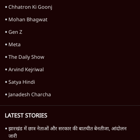
Advertisement
Welcome To The Jungle Review: 'फिल्म
नहीं, रोजगार कार्यालय की भर्ती है!'
सिनेमा
'मैं वापस आऊँगा'... स्क्रीन पर तैरती एक कविता
5 Min
•
सिनेमा
Cocktail 2 Movie Review: शाहिद, कृति और
रश्मिका की मॉडर्न लव स्टोरी!
सिनेमा
Advertisement
Kangana Ranaut's Bharat Bhagya
Vidhata Review: क्या ये एक नाकाम श्रद्धांजलि