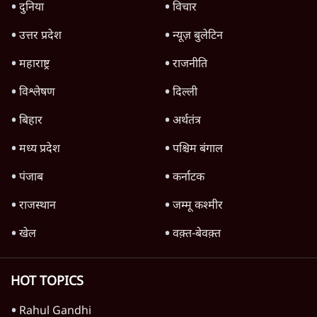
उलटबांसीः राष्ट्र के चरित्र की मरम्मत जारी है
11 Min
•
व्यंग्य/उलटबाँसी
जंतर-मंतर पर युवा आक्रोश के बाद संघ की बेचैनी
क्यों बढ़ी? प्रो. अपूर्वानंद ने बताईं 5 बड़ी वजहें
7 Min
•
विश्लेषण
मैं अपने सारे सर्टिफिकेट दिखाने को तैयार, मोदी जी
भी अपनी डिग्री दिखाएंः दिपके
4 Min
•
देश
Advertisement
'महाराष्ट्र में गैर बीजेपी वोटरों के नामों को काटने की
बड़ी साज़िश'- रोहित पवार का आरोप
4 Min
•
महाराष्ट्र
राहुल गांधी ने कहा- अमित शाह ने ही छात्रों पर पैलेट