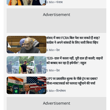
राजस्थान: सचिन पायलट ने क्यों
समर्पण कर दिया?
विचार
|
जस्टिस मार्कंडेय काटजू
|
16 JUL, 2020
जस्टिस मार्कंडेय काटजू
10वीं अनुसूची के तहत विधायकों की अयोग्यता के सवाल का फ़ैसला
सदन के अध्यक्ष पर निर्भर है, न कि न्यायालय पर। राज्य में सत्तारूढ़
कांग्रेस पार्टी के सदस्य होने के नाते अध्यक्ष निश्चित रूप से वही तय
करेंगे जो उन्हें कांग्रेस नेताओं द्वारा बताया जाए। ऐसा लगता है कि
पायलट और उनके समर्थकों को अपनी दुर्दशा का एहसास हो जाने पर
वे सभी इस स्थिति के आगे झुक गए हैं।