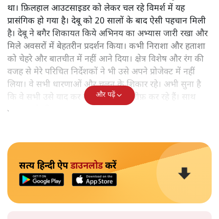
था। फ़िलहाल आउटसाइडर को लेकर चल रहे विमर्श में यह
प्रासंगिक हो गया है। देबू को 20 सालों के बाद ऐसी पहचान मिली
है। देबू ने बगैर शिकायत किये अभिनय का अभ्यास जारी रखा और
मिले अवसरों में बेहतरीन प्रदर्शन किया। कभी निराशा और हताशा
को चेहरे और बातचीत में नहीं आने दिया। क्षेत्र विशेष और रंग की
वजह से मेरे परिचित निर्देशकों ने भी उसे अपने प्रोजेक्ट में नहीं
लिया। वे सभी धारणाओं और चलन के शिकार रहे। अभी सुना है
और पढ़ें
कि वे सभी उसे याद कर रहे हैं। उसकी तारीफ़ कर रहे हैं। साथ
काम करने की इच्छा जता रहे हैं...
सत्य हिन्दी ऐप
डाउनलोड
करें