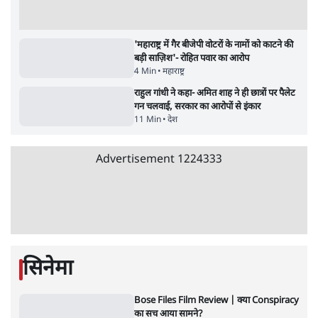
सर्वाधिक पढ़ी गयी खबरें
मेटा के सरेंडर के बाद भारत में केजरीवाल का इंस्टा
हैंडल बैनः AAP का आरोप
3 Min
•
देश
•
नेशनल ब्यूरो
'अमित शाह के संसद में आने पर विचार करे सरकार':
राज्यसभा सभापति ने केंद्र से कहा
5 Min
•
देश
•
नेशनल ब्यूरो
Advertisement
उलटबांसीः राष्ट्र के चरित्र की मरम्मत जारी है