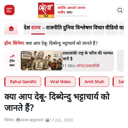
देश
राज्य
राजनीति
दुनिया
विश्लेषण
विचार
वीडियो
वक़्त
होम
/
सिनेमा
/
क्या आप देबू- दिब्येन्दु भट्टाचार्य को जानते हैं?​
्र की मरम्मत
भागवत बोले- 'जेन ज़ी पर आँख
मूंदकर भरोसा, आंदोलन देश-
ट्रेंडिंग
विरोधी नहीं'; अतुल लिमये बोले थे-
सी
6 Min
.
देश
ख़बर
'एंटी नेशनल'
Rahul Gandhi
Viral Video
Amit Shah
Satya
क्या आप देबू- दिब्येन्दु भट्टाचार्य को
जानते हैं?​
सिनेमा
|
अजय ब्रह्मात्मज
|
17 JUL, 2020