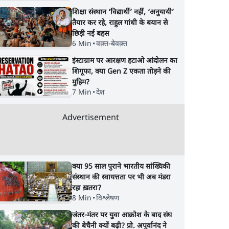
शिक्षा संस्थान ‘विद्यार्थी’ नहीं, ‘अनुयायी’
तैयार कर रहे, राहुल गांधी के बयान से
छिड़ी नई बहस
6 Min
•
वक़्त-बेवक़्त
इंस्टाग्राम पर आरक्षण हटाओ आंदोलन का
शिगूफा, क्या Gen Z एकता तोड़ने की
मुहिम?
7 Min
•
देश
Advertisement
क्या 95 साल पुराने भारतीय सांख्यिकी
संस्थान की स्वायत्तता पर भी अब मंडरा
रहा ख़तरा?
8 Min
•
विश्लेषण
जंतर-मंतर पर युवा आक्रोश के बाद संघ
की बेचैनी क्यों बढ़ी? प्रो. अपूर्वानंद ने