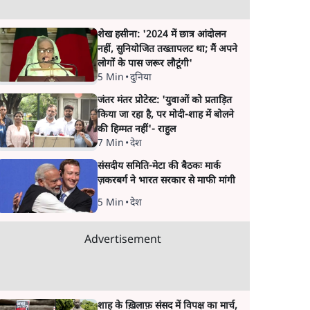
शेख हसीना: '2024 में छात्र आंदोलन
नहीं, सुनियोजित तख्तापलट था; मैं अपने
लोगों के पास जरूर लौटूंगी'
5 Min
•
दुनिया
जंतर मंतर प्रोटेस्ट: 'युवाओं को प्रताड़ित
किया जा रहा है, पर मोदी-शाह में बोलने
की हिम्मत नहीं'- राहुल
7 Min
•
देश
संसदीय समिति-मेटा की बैठकः मार्क
ज़करबर्ग ने भारत सरकार से माफी मांगी
5 Min
•
देश
Advertisement
शाह के ख़िलाफ़ संसद में विपक्ष का मार्च,