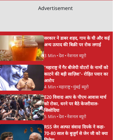
Advertisement
सरकार ने डाबर शहद, गाय के घी और कई
अन्य उत्पाद की बिक्री पर रोक लगाई
3 Min
•
देश
•
नेशनल ब्यूरो
'महाराष्ट्र में गैर बीजेपी वोटरों के नामों को
काटने की बड़ी साज़िश'- रोहित पवार का
आरोप
4 Min
•
महाराष्ट्र
•
मुंबई ब्यूरो
E20 विवादः आप के पीएम आवास मार्च
को रोका, धरने पर बैठे केजरीवाल-
सिसोदिया
5 Min
•
देश
•
नेशनल ब्यूरो
RSS जेन अल्फा संवादः दिपके ने कहा-
70-80 साल के बुजुर्ग से जेन जी को क्या