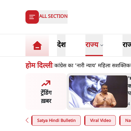
ALL SECTION
देश
राज्य
रा
होम
दिल्ली
कांग्रेस का ‘नारी न्याय’ महिला सशक्तिक
/
/
र ने डाबर शहद, गाय के घी और
'म
्य उत्पाद की बिक्री पर रोक
क
ट्रेंडिंग
प
ख़बर
n
.
देश
4
Satya Hindi Bulletin
Viral Video
Na