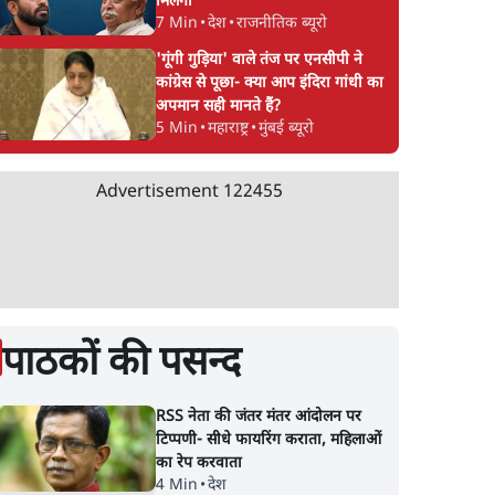
मिलेगा
7 Min
•
देश
•
राजनीतिक ब्यूरो
'गूंगी गुड़िया' वाले तंज पर एनसीपी ने
कांग्रेस से पूछा- क्या आप इंदिरा गांधी का
अपमान सही मानते हैं?
5 Min
•
महाराष्ट्र
•
मुंबई ब्यूरो
Advertisement
122455
पाठकों की पसन्द
RSS नेता की जंतर मंतर आंदोलन पर
टिप्पणी- सीधे फायरिंग कराता, महिलाओं
का रेप करवाता
4 Min
•
देश