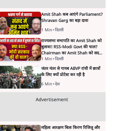
Amit Shah कब आएंगे Parliament?
Shravan Garg का बड़ा दावा
1 Min
•
दिल्ली
राज्यसभा सभापति का Amit Shah को
बुलावा! RSS-Modi Govt की चाल?
Chairman का Amit Shah को सदन
1 Min
•
दिल्ली
में बयान देने का संकेत क्यों? Senior
journalist Vinod Agnihotri ने इसे
जंतर मंतर से गायब ABVP रांची में छात्रों
Modi Government और RSS की
के लिए क्यों प्रोटेस्ट कर रही है
संभावित strategy से जोड़कर बड़ा
सवाल उठाया है।
6 Min
•
देश
Advertisement
महिला आरक्षण बिलः किरण रिजिजू और