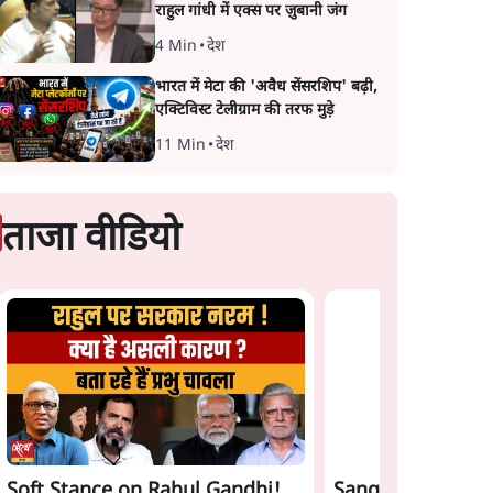
राहुल गांधी में एक्स पर ज़ुबानी जंग
4 Min
•
देश
भारत में मेटा की 'अवैध सेंसरशिप' बढ़ी,
एक्टिविस्ट टेलीग्राम की तरफ मुड़े
11 Min
•
देश
ताजा वीडियो
onj'
Sangh Parivar Rift!
Satya Hindi News
Soft Stance on Rahul Gandhi!
Sangh Parivar Ri