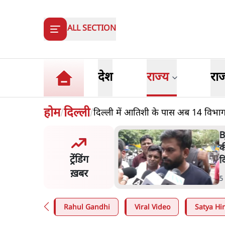
ALL SECTION
देश
राज्य
रा
होम
दिल्ली
दिल्ली में आतिशी के पास अब 14 विभाग, 
/
/
 दाल में काला नहीं, पूरी दाल ही
B
 वाहनों को बरबाद कर रहा है
क
ट्रेंडिंग
ल': राहुल
द
ख़बर
n
.
देश
5
Rahul Gandhi
Viral Video
Satya Hin