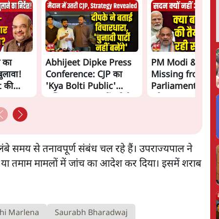
 का
Abhijeet Dipke Press
PM Modi & Amit
ुलावा!
Conference: CJP का
Missing from
 की
'Kya Bolti Public'
Parliament: क्या वि
 का
अभियान, चुनाव नहीं लड़ेगी
डरी सरकार?
दन में
CJP!
 क्यों?
ist
 ने इसे
बे समय से तनावपूर्ण संबंध चल रहे हैं। उपराज्यपाल ने
ment और
ा तमाम मामलों में जांच का आदेश कर दिया। इसमें शराब
कर बड़ा
shi Marlena
Saurabh Bharadwaj