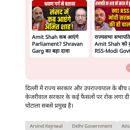
Amit Shah कब आएंगे
राज्यसभा सभापति
Parliament? Shravan
Amit Shah को ब
Garg का बड़ा दावा
RSS-Modi Govt
चाल? Chairman
Amit Shah को स
बयान देने का संकेत
Senior journal
Vinod Agnihotri
दिल्ली में राज्य सरकार और उपराज्यपाल के बीच लं
Modi Govern
केजरीवाल सरकार के कई फैसलों पर रोक लगा दी य
RSS की संभावित
घोटाला सबसे प्रमुख है।
strategy से जोड़
सवाल उठाया है।
Arvind Kejriwal
Delhi Government
Ati