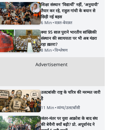
शिक्षा संस्थान ‘विद्यार्थी’ नहीं, ‘अनुयायी’
तैयार कर रहे, राहुल गांधी के बयान से
छिड़ी नई बहस
6 Min
•
वक़्त-बेवक़्त
क्या 95 साल पुराने भारतीय सांख्यिकी
संस्थान की स्वायत्तता पर भी अब मंडरा
रहा ख़तरा?
8 Min
•
विश्लेषण
Advertisement
उलटबांसीः राष्ट्र के चरित्र की मरम्मत जारी
है
11 Min
•
व्यंग्य/उलटबाँसी
जंतर-मंतर पर युवा आक्रोश के बाद संघ
की बेचैनी क्यों बढ़ी? प्रो. अपूर्वानंद ने