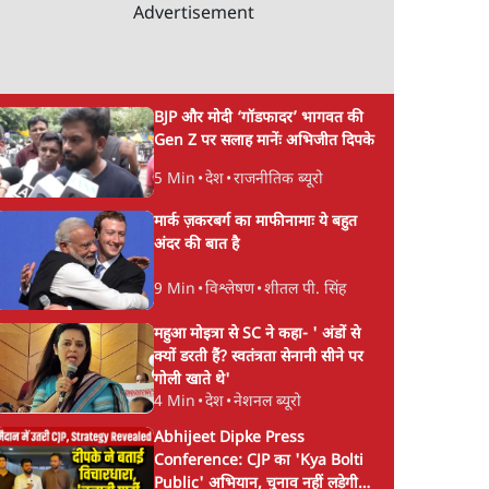
Advertisement
BJP और मोदी ‘गॉडफादर’ भागवत की
 Shah
सिर्फ़ Reels नहीं,
Parliament LIVE |
Gen Z पर सलाह मानेंः अभिजीत दिपके
Research-Based
हंगामे के बीच फिर शुरू 
5 Min
•
देश
•
राजनीतिक ब्यूरो
पक्ष से
Strategy! Prabhu
संसद | 2 Bills Toda
Chawla ने समझाया Modi
मार्क ज़करबर्ग का माफीनामाः ये बहुत
का Instagram Game
अंदर की बात है
9 Min
•
विश्लेषण
•
शीतल पी. सिंह
महुआ मोइत्रा से SC ने कहा- ' अंडों से
क्यों डरती हैं? स्वतंत्रता सेनानी सीने पर
गोली खाते थे'
4 Min
•
देश
•
नेशनल ब्यूरो
Abhijeet Dipke Press
Conference: CJP का 'Kya Bolti
Public' अभियान, चुनाव नहीं लड़ेगी