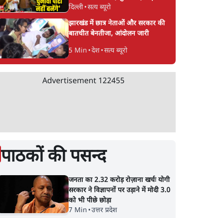
दिल्ली
•
सत्य ब्यूरो
CJP!
झारखंड में छात्र नेताओं और सरकार की
बातचीत बेनतीजा, आंदोलन जारी
5 Min
•
देश
•
सत्य ब्यूरो
Advertisement
122455
पाठकों की पसन्द
जनता का 2.32 करोड़ रोज़ाना खर्चः योगी
सरकार ने विज्ञापनों पर उड़ाने में मोदी 3.0
को भी पीछे छोड़ा
7 Min
•
उत्तर प्रदेश