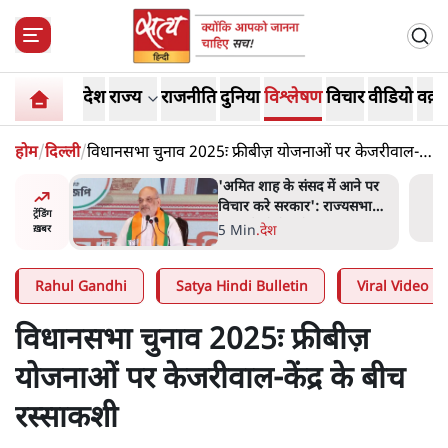
देश
राज्य
राजनीति
दुनिया
विश्लेषण
विचार
वीडियो
वक़्त
होम
/
दिल्ली
/
विधानसभा चुनाव 2025ः फ्रीबीज़ योजनाओं पर केजरीवाल-
केंद्र के बीच रस्साकशी
दास्तान-
'अमित शाह के संसद में आने पर
े 5 नहीं,
विचार करे सरकार': राज्यसभा
ट्रेंडिंग
सभापति ने केंद्र से कहा
5 Min
.
देश
ख़बर
Rahul Gandhi
Satya Hindi Bulletin
Viral Video
विधानसभा चुनाव 2025ः फ्रीबीज़
योजनाओं पर केजरीवाल-केंद्र के बीच
रस्साकशी