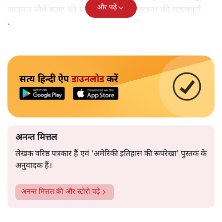
और पढ़ें
लगातार नौवें बजट की प्रस्तुति को अपनी सरकार की महत्वपूर्ण
उपलब्धि बताने पर मजबूर होना पड़ा।
सत्य हिन्दी ऐप
डाउनलोड
करें
अनन्त मित्तल
लेखक वरिष्ठ पत्रकार हैं एवं 'अमेरिकी इतिहास की रूपरेखा' पुस्तक के
अनुवादक हैं।
अनन्त मित्तल
की और स्टोरी पढ़ें