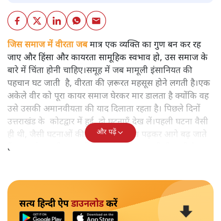
जिस समाज में वीरता जब
मात्र एक व्यक्ति का गुण बन कर रह
जाए और हिंसा और कायरता सामूहिक स्वभाव हो, उस समाज के
बारे में चिंता होनी चाहिए।समूह में जब मामूली इंसानियत की
पहचान घट जाती है, वीरता की ज़रूरत महसूस होने लगती है।एक
अकेले वीर को पूरा कायर समाज घेरकर मार डालता है क्योंकि वह
उसे उसकी अमानवीयता की याद दिलाता रहता है। पिछले दिनों
उत्तराखंड के कोटद्वार में हुई दो घटनाएँ देख लें।पहली घटना वैसी
और पढ़ें
ही थी, जैसी घटनाओं की खबर हम रोज़ाना पढ़कर आगे बढ़ जाते
हैं।भारत के तक़रीबन हर हिस्से से ऐसी खबर आती ही रहती है।
सत्य हिन्दी ऐप
डाउनलोड
करें