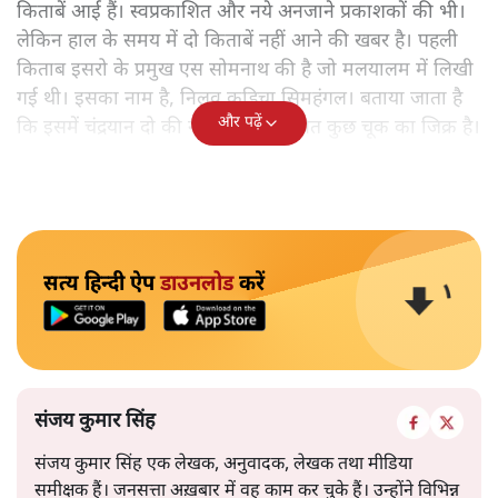
किताबें आई हैं। स्वप्रकाशित और नये अनजाने प्रकाशकों की भी।
लेकिन हाल के समय में दो किताबें नहीं आने की खबर है। पहली
किताब इसरो के प्रमुख एस सोमनाथ की है जो मलयालम में लिखी
गई थी। इसका नाम है, निलवु कुडिचा सिमहंगल। बताया जाता है
और पढ़ें
कि इसमें चंद्रयान दो की नाकामी से संबंधित कुछ चूक का जिक्र है।
सत्य हिन्दी ऐप
डाउनलोड
करें
संजय कुमार सिंह
संजय कुमार सिंह एक लेखक, अनुवादक, लेखक तथा मीडिया
समीक्षक हैं। जनसत्ता अख़बार में वह काम कर चुके हैं। उन्होंने विभिन्न