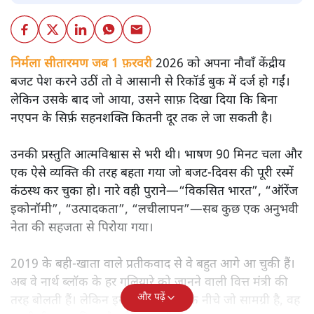
निर्मला सीतारमण जब 1 फ़रवरी
2026 को अपना नौवाँ केंद्रीय
बजट पेश करने उठीं तो वे आसानी से रिकॉर्ड बुक में दर्ज हो गईं।
लेकिन उसके बाद जो आया, उसने साफ़ दिखा दिया कि बिना
नएपन के सिर्फ़ सहनशक्ति कितनी दूर तक ले जा सकती है।
उनकी प्रस्तुति आत्मविश्वास से भरी थी। भाषण 90 मिनट चला और
एक ऐसे व्यक्ति की तरह बहता गया जो बजट‑दिवस की पूरी रस्में
कंठस्थ कर चुका हो। नारे वही पुराने—“विकसित भारत”, “ऑरेंज
इकोनॉमी”, “उत्पादकता”, “लचीलापन”—सब कुछ एक अनुभवी
नेता की सहजता से पिरोया गया।
2019 के बही‑खाता वाले प्रतीकवाद से वे बहुत आगे आ चुकी हैं।
अब वे नार्थ ब्लॉक के हर गलियारे को जानने वाली वित्त मंत्री की
और पढ़ें
तरह बोलती हैं। लेकिन इस आत्मविश्वास के नीचे जो सामग्री है, वह