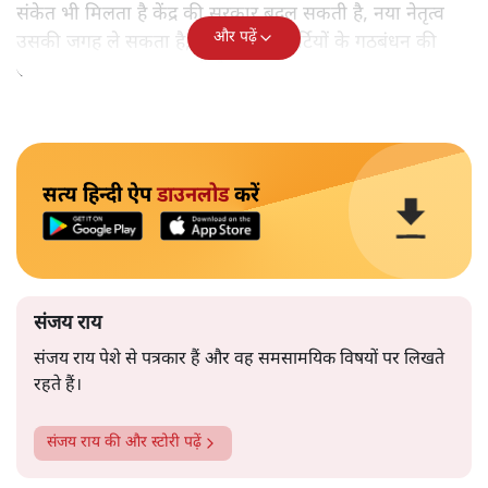
संकेत भी मिलता है केंद्र की सरकार बदल सकती है, नया नेतृत्व
और पढ़ें
उसकी जगह ले सकता है, नई पार्टी या पार्टियों के गठबंधन की
सरकार उस जगह आ सकती है।
सत्य हिन्दी ऐप
डाउनलोड
करें
संजय राय
संजय राय पेशे से पत्रकार हैं और वह समसामयिक विषयों पर लिखते
रहते हैं।
संजय राय
की और स्टोरी पढ़ें