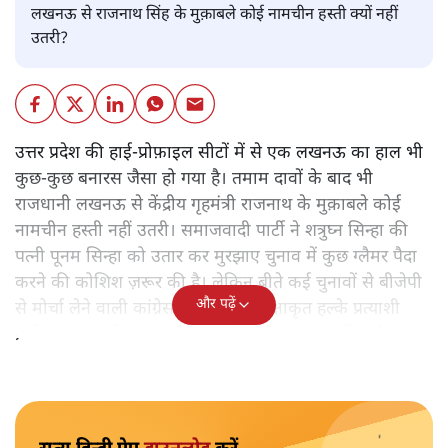
लखनऊ से राजनाथ सिंह के मुक़ाबले कोई नामचीन हस्ती क्यों नहीं
उतरी?
उत्तर प्रदेश की हाई-प्रोफ़ाइल सीटों में से एक लखनऊ का हाल भी
कुछ-कुछ बनारस जैसा हो गया है। तमाम दावों के बाद भी
राजधानी लखनऊ से केंद्रीय गृहमंत्री राजनाथ के मुक़ाबले कोई
नामचीन हस्ती नहीं उतरी। समाजवादी पार्टी ने शत्रुघ्न सिन्हा की
पत्नी पूनम सिन्हा को उतार कर मुरझाए चुनाव में कुछ ग्लैमर पैदा
करने की कोशिश ज़रूर की है। लेकिन बीते कई चुनावों से बीजेपी
और पढ़ें
से मोर्चा लेने वाली कांग्रेस ने इस बार अपेक्षाकृत हल्के प्रत्याशी
प्रमोद कृष्णन को उतार कर मुक़ाबले को हल्का बना दिया है।