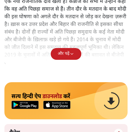
एक नया राजनीतिक दाँव खेला है। कन्नौज की सभा में उन्होंने कहा
कि वह अति पिछड़ा समाज से हैं। तीन दौर के मतदान के बाद मोदी
की इस घोषणा को अगले दौर के मतदान से जोड़ कर देखना ज़रूरी
है। ख़ास कर उत्तर प्रदेश और बिहार की राजनीति से इसका सीधा
संबंध है। दोनों ही राज्यों में अति पिछड़ा समुदाय के कई नेता मोदी
और बीजेपी के ख़िलाफ़ खड़े हो गये हैं। 2014 के चुनाव में मोदी
को जीत दिलाने में इस समुदाय की महत्वपूर्ण भूमिका थी। लेकिन
और पढ़ें
2019 के चुनावों में अति पिछड़ों के नेताओं की बग़ावत से बीजेपी
असहज महसूस कर रही थी।
सत्य हिन्दी ऐप
डाउनलोड
करें