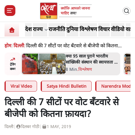
देश
राज्य
राजनीति
दुनिया
विश्लेषण
विचार
वीडियो
वक़्त
होम
/
दिल्ली
/
दिल्ली की 7 सीटों पर वोट बँटवारे से बीजेपी को कितना
फ़ायदा?
दास्तान-
क्या 95 साल पुराने भारतीय
े 5 नहीं,
सांख्यिकी संस्थान की स्वायत्तता पर
ट्रेंडिंग
भी अब मंडरा रहा ख़तरा?
8 Min
.
विश्लेषण
ख़बर
Viral Video
Satya Hindi Bulletin
Narendra Modi
दिल्ली की 7 सीटों पर वोट बँटवारे से
बीजेपी को कितना फ़ायदा?
दिल्ली
|
दिलबर गोठी
|
1 MAY, 2019