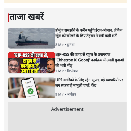
ताजा खबरें
होर्मुज समझौते के करीब पहुँचे ईरान-ओमान, लेकिन
स्ट्रेट को खोलने के लिए तेहरान ने रखी कड़ी शर्तें
8 Min
•
दुनिया
BJP-RSS की वजह से राहुल के प्रयागराज
'Chhatron Ki Goonj' कार्यक्रम में उमड़ी युवाओं
की भारी भीड़
1 Min
•
विश्लेषण
UPI नागरिकों के लिए रहेगा मुफ्त, बड़े व्यापारियों पर
लग सकता है मामूली चार्ज: केंद्र
9 Min
•
अर्थतंत्र
Advertisement