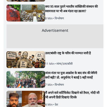
क्या 95 साल पुराने भारतीय सांख्यिकी संस्थान की
स्वायत्तता पर भी अब मंडरा रहा ख़तरा?
8 Min
•
विश्लेषण
Advertisement
उलटबांसीः राष्ट्र के चरित्र की मरम्मत जारी है
11 Min
•
व्यंग्य/उलटबाँसी
जंतर-मंतर पर युवा आक्रोश के बाद संघ की बेचैनी
क्यों बढ़ी? प्रो. अपूर्वानंद ने बताईं 5 बड़ी वजहें
7 Min
•
विश्लेषण
मैं अपने सारे सर्टिफिकेट दिखाने को तैयार, मोदी जी
भी अपनी डिग्री दिखाएंः दिपके
4 Min
•
देश