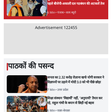
पहले बीजेपी-अकाली दल गठबंधन की अटकलें तेज
6 Min
•
पंजाब
•
सत्य ब्यूरो
Advertisement
122455
पाठकों की पसन्द
जनता का 2.32 करोड़ रोज़ाना खर्चः योगी सरकार ने
विज्ञापनों पर उड़ाने में मोदी 3.0 को भी पीछे छोड़ा
7 Min
•
उत्तर प्रदेश
शिक्षा संस्थान ‘विद्यार्थी’ नहीं, ‘अनुयायी’ तैयार कर
रहे, राहुल गांधी के बयान से छिड़ी नई बहस
6 Min
•
वक़्त-बेवक़्त