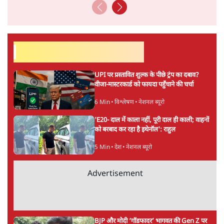
सर्वाधिक पढ़ी गयी खबरें
UPI पर प्रस्तावित शुल्क के पीछे ट्रंप का दबाव?
वीजा-मास्टरकार्ड को फायदा पहुँचाने की चर्चा
6 Min
•
विश्लेषण
•
नेशनल ब्यूरो
'E20- दाल में काला नहीं, पूरी दाल ही काली; वाहनों
को बरबाद कर रहा है इथेनॉल': राहुल
5 Min
•
देश
•
नेशनल ब्यूरो
Advertisement
BJP और मोदी ‘गॉडफादर’ भागवत की Gen Z पर