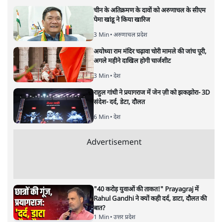
चीन के अतिक्रमण के दावों को अरुणाचल के सीएम
पेमा खांडू ने किया खारिज
3 Min
•
अरुणाचल प्रदेश
अयोध्या राम मंदिर चढ़ावा चोरी मामले की जांच पूरी,
अगले महीने दाखिल होगी चार्जशीट
3 Min
•
देश
राहुल गांधी ने प्रयागराज में जेन ज़ी को झकझोरा- 3D
संदेश- दर्द, डेटा, दौलत
6 Min
•
देश
Advertisement
"40 करोड़ युवाओं की ताकत!" Prayagraj में
Rahul Gandhi ने क्यों कही दर्द, डाटा, दौलत की
बात?
1 Min
•
उत्तर प्रदेश