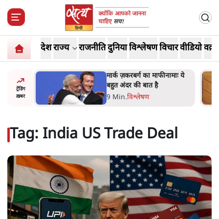
देश
राज्य
राजनीति
दुनिया
विश्लेषण
विचार
वीडियो
वक़्त
नामाः ये
महुआ मोइत्रा से SC ने कहा- ' अंडों
से क्यों डरती हैं? स्वतंत्रता सेनानी
ट्रेंडिंग
सीने पर गोली खाते थे'
4 Min
.
देश
ख़बर
Tag:
India US Trade Deal